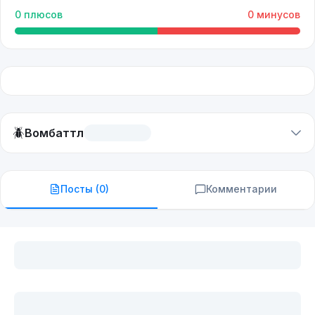
0
плюсов
0
минусов
🪲
Вомбаттл
Посты (
0
)
Комментарии