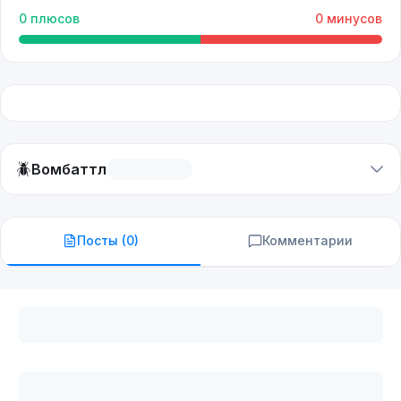
0
плюсов
0
минусов
🪲
Вомбаттл
Посты (
0
)
Комментарии