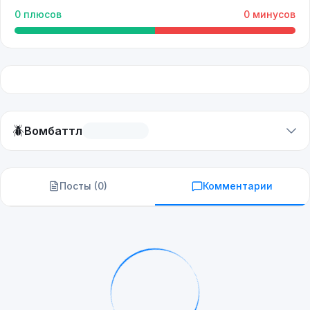
0
плюсов
0
минусов
🪲
Вомбаттл
Посты (
0
)
Комментарии