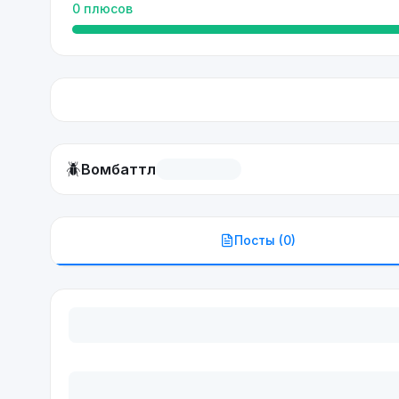
0
плюсов
🪲
Вомбаттл
Посты (
0
)