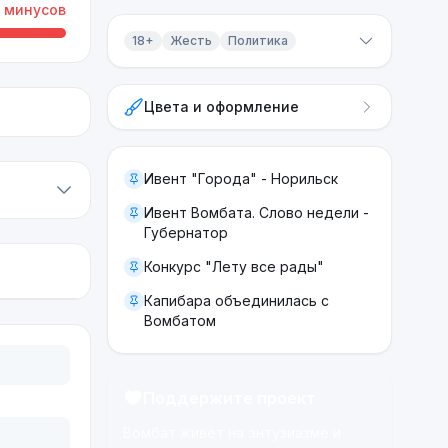
минусов
18+
Жесть
Политика
Контент 18+
Цвета и оформление
Жесть
Политика
Ивент "Города" - Норильск
Ивент Вомбата. Слово недели -
Губернатор
Конкурс "Лету все рады"
Капибара объединилась с
Вомбатом
Поддержите проект
Вомбат живёт на энтузиазме и