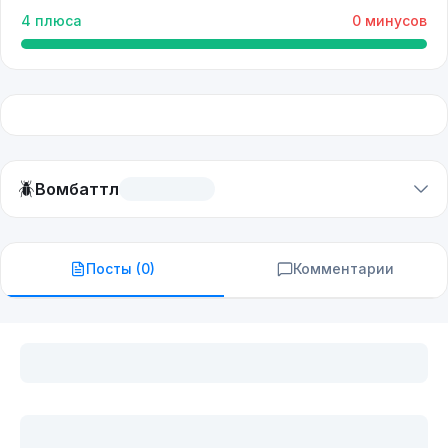
4
плюса
0
минусов
🪲
Вомбаттл
Посты (
0
)
Комментарии