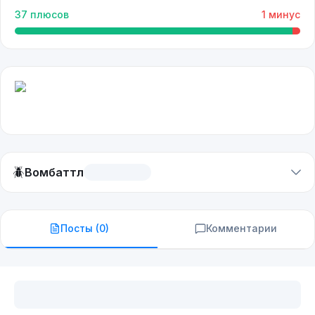
37
плюсов
1
минус
🪲
Вомбаттл
Посты (
0
)
Комментарии