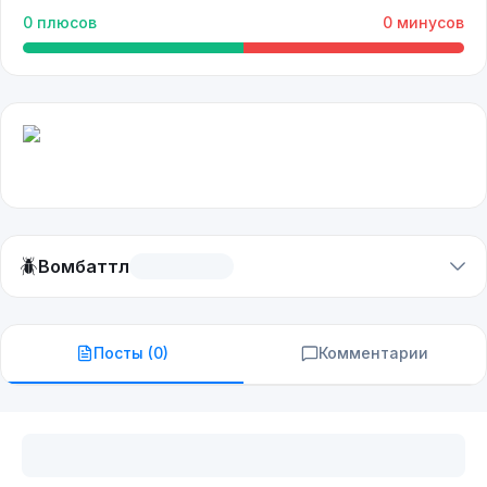
0
плюсов
0
минусов
🪲
Вомбаттл
Посты (
0
)
Комментарии