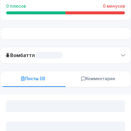
0
плюсов
0
минусов
🪲
Вомбаттл
Посты (
0
)
Комментарии