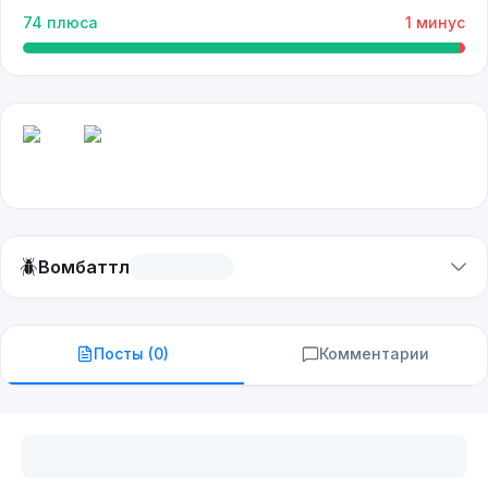
74
плюса
1
минус
🪲
Вомбаттл
Посты (
0
)
Комментарии