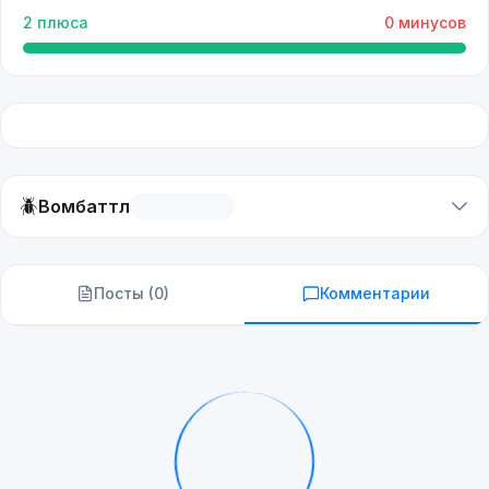
2
плюса
0
минусов
🪲
Вомбаттл
Посты (
0
)
Комментарии