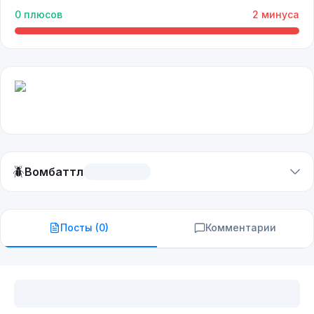
0
плюсов
2
минуса
🪲
Вомбаттл
Посты (
0
)
Комментарии