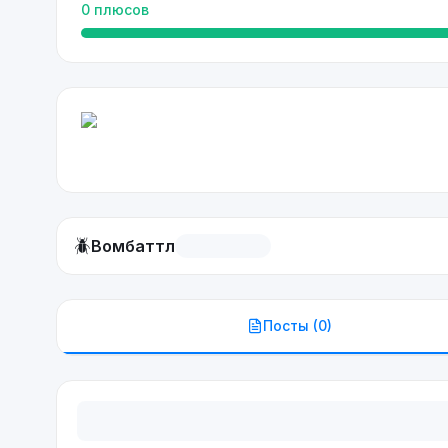
0
плюсов
🪲
Вомбаттл
Посты (
0
)