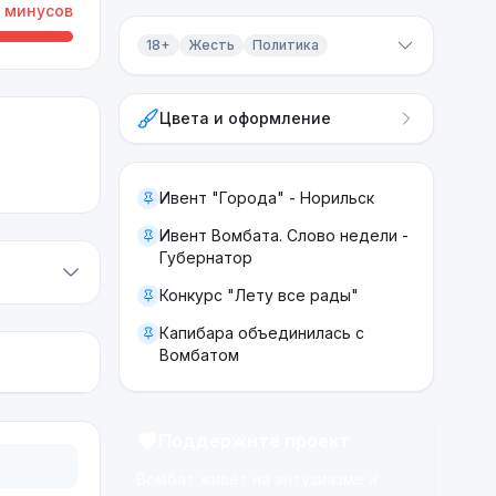
минусов
18+
Жесть
Политика
Контент 18+
Цвета и оформление
Жесть
Политика
Ивент "Города" - Норильск
Ивент Вомбата. Слово недели -
Губернатор
Конкурс "Лету все рады"
Капибара объединилась с
Вомбатом
Поддержите проект
Вомбат живёт на энтузиазме и