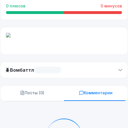
0
плюсов
0
минусов
🪲
Вомбаттл
Посты (
0
)
Комментарии