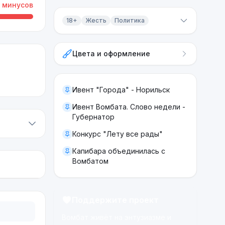
минусов
18+
Жесть
Политика
Контент 18+
Цвета и оформление
Жесть
Политика
Ивент "Города" - Норильск
Ивент Вомбата. Слово недели -
Губернатор
Конкурс "Лету все рады"
Капибара объединилась с
Вомбатом
Поддержите проект
Вомбат живёт на энтузиазме и