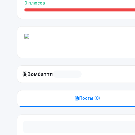
0
плюсов
🪲
Вомбаттл
Посты (
0
)