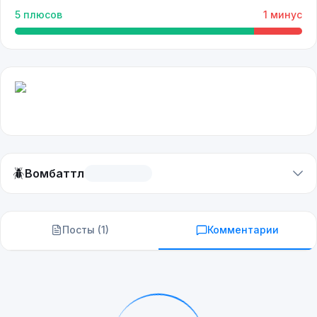
5
плюсов
1
минус
🪲
Вомбаттл
Посты (
1
)
Комментарии