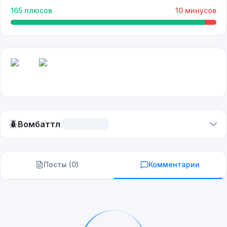
165
плюсов
10
минусов
🪲
Вомбаттл
Посты (
0
)
Комментарии