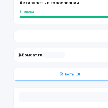
Активность в голосовании
3
плюса
🪲
Вомбаттл
Посты (
0
)