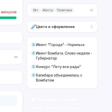
18+
Жесть
Политика
минусов
Контент 18+
Цвета и оформление
Жесть
Политика
Ивент "Города" - Норильск
Ивент Вомбата. Слово недели -
Губернатор
Конкурс "Лету все рады"
Капибара объединилась с
Вомбатом
Поддержите проект
Вомбат живёт на энтузиазме и