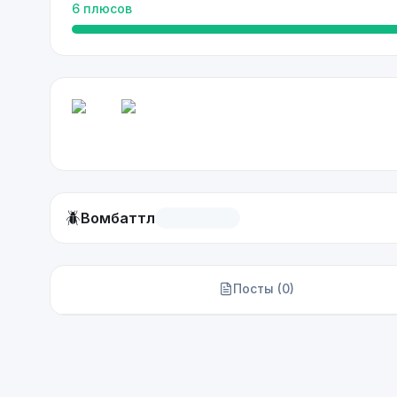
6
плюсов
🪲
Вомбаттл
Посты (
0
)