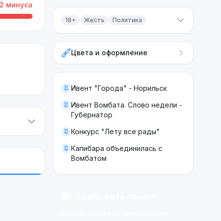
2
минуса
18+
Жесть
Политика
Контент 18+
Цвета и оформление
Жесть
Политика
Ивент "Города" - Норильск
Ивент Вомбата. Слово недели -
Губернатор
Конкурс "Лету все рады"
Капибара объединилась с
Вомбатом
Поддержите проект
Вомбат живёт на энтузиазме и