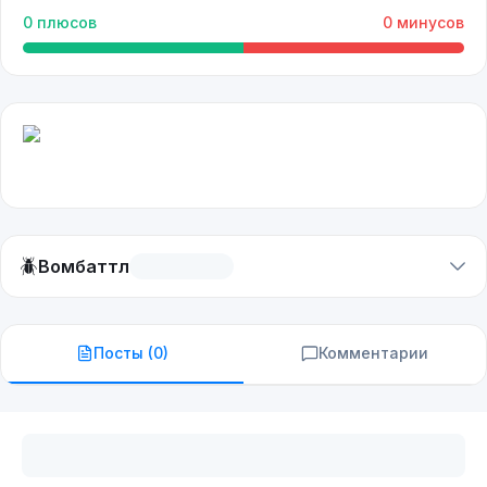
0
плюсов
0
минусов
🪲
Вомбаттл
Посты (
0
)
Комментарии