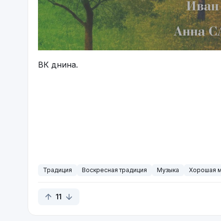
ВК днина.
Традиция
Воскресная традиция
Музыка
Хорошая м
11