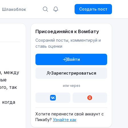
Создать пост
Шлакоблок
Присоединяйся к Вомбату
Сохраняй посты, комментируй и
ставь оценки
Войти
и, между
Зарегистрироваться
мые
или через
го, так
, когда
Хотите перенести свой аккаунт с
Пикабу?
Узнайте как