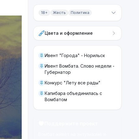
18+
Жесть
Политика
Контент 18+
Цвета и оформление
Жесть
Политика
Ивент "Города" - Норильск
Ивент Вомбата. Слово недели -
Губернатор
Конкурс "Лету все рады"
Капибара объединилась с
Вомбатом
Поддержите проект
Вомбат живёт на энтузиазме и