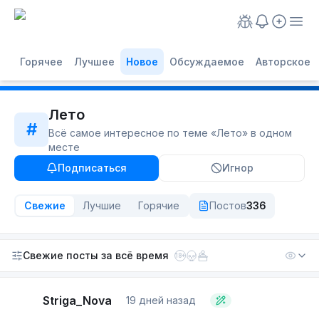
Горячее
Лучшее
Новое
Обсуждаемое
Авторское
Лето
#
Всё самое интересное по теме «
Лето
» в одном
месте
Подписаться
Игнор
Свежие
Лучшие
Горячие
Постов
336
Свежие посты
за всё время
18+
Striga_Nova
19 дней назад