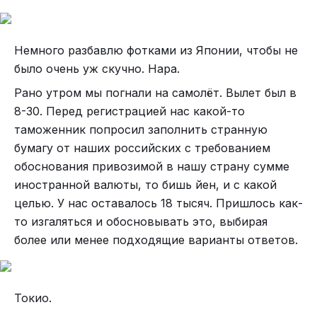
На первый взгляд можно подумать что девушки
обычные обалдуи и им бы только подурачиться
Немного разбавлю фотками из Японии, чтобы не
на сцене, но вскоре приходит понимание что
было очень уж скучно. Нара.
они профессиональные музыканты с хорошим
чувством юмора)))
Рано утром мы погнали на самолёт. Вылет был в
8-30. Перед регистрацией нас какой-то
Источник
таможенник попросил заполнить странную
Вики
бумагу от наших российских с требованием
Salut Salon.de
обоснования привозимой в нашу страну сумме
иностранной валюты, то бишь йен, и с какой
целью. У нас оставалось 18 тысяч. Пришлось как-
то изгаляться и обосновывать это, выбирая
более или менее подходящие варианты ответов.
Токио.