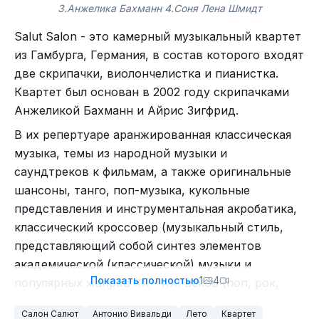
3.Анжелика Бахманн 4.Соня Лена Шмидт
Salut Salon - это камерный музыкальный квартет
из Гамбурга, Германия, в состав которого входят
две скрипачки, виолончелистка и пианистка.
Квартет был основан в 2002 году скрипачками
Анжеликой Бахманн и Айрис Зигфрид.
В их репертуаре аранжированная классическая
музыка, темы из народной музыки и
саундтреков к фильмам, а также оригинальные
шансоны, танго, поп-музыка, кукольные
представления и инструментальная акробатика,
классический кроссовер (музыкальный стиль,
представляющий собой синтез элементов
академической (классической) музыки и
Показать полностью
1
4
популярных жанров XX - XXI веков (поп, рок,
джаз, электронная музыка и др.)
Салон Салют
Антонио Вивальди
Лето
Квартет