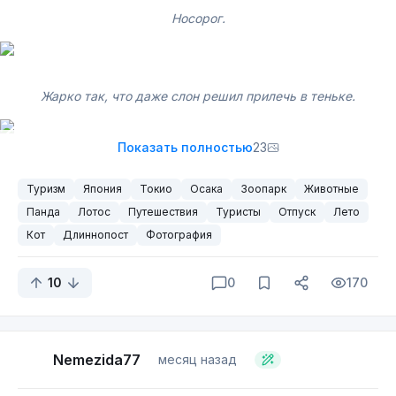
Носорог.
Жарко так, что даже слон решил прилечь в теньке.
Сувенирный магазинчик.
Показать полностью
23
Туризм
Япония
Токио
Осака
Зоопарк
Животные
Выдра. Совершенно случайно удалось её поймать для
Панда
нормальной фотки, ибо они там бесновались в своих
Лотос
Путешествия
Туристы
Отпуск
Лето
прозрачных водных лабиринтах.
Кот
Длиннопост
Фотография
10
0
170
Nemezida77
месяц назад