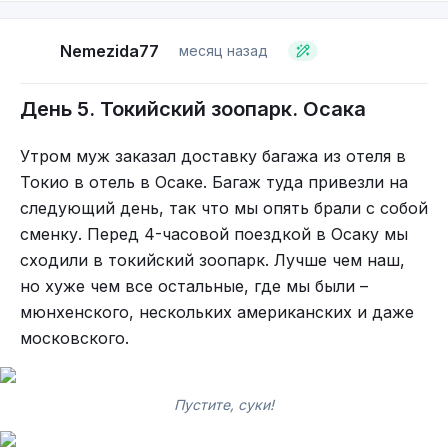
Набираешь в рот - вроде газированная водичка,
проглатываешь уже какое-то сакэ. Забористая
Nemezida77
месяц назад
дрянь. :)
День 5. Токийский зоопарк. Осака
Утром муж заказал доставку багажа из отеля в
Токио в отель в Осаке. Багаж туда привезли на
следующий день, так что мы опять брали с собой
сменку. Перед 4-часовой поездкой в Осаку мы
сходили в токийский зоопарк. Лучше чем наш,
но хуже чем все остальные, где мы были –
мюнхенского, нескольких американских и даже
московского.
Пустите, суки!