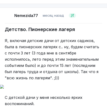
Бутон.
приглашение из Японии от принимающей
стороны, то сейчас оно не нужно.
Nemezida77
месяц назад
Там же у консульства в туристической фирме
купили ДжиЭрПассы (JRPass) на каждого –
Детство. Пионерские лагеря
проездной по Японии на местных (типа линий
метро) и междугородних поездах. Карта
Я, включая детские дачи от детских садиков,
окупилась за одну только поездку из Токио в
была в пионерских лагерях с.. ну, будем считать
Осаку и обратно, но с сентября она подорожает
Есть большие открытые территории.
с почти 3 лет (3 года мне в сентябре
на 60% и выгода от неё уже не будет очевидна.
исполнилось, лето перед этим знаменательным
Непосредственно этот проездной можно по
событием было) и до почти 15 лет (последним
прилёту оформить тут же в аэропорту, как и
был лагерь труда и отдыха от школы). Так что я
дополнительные проездные, по которым мы
"всю жизнь по лагерям". ;)))
планировали ездить на других ветках метро и
автобусах, которые нельзя оплатить
Привет трипофобам! :) Бу-га-га.
ДжиЭрПассом, но, говорят, из-за длинных
С детской дачи у меня несколько ярких
очередей в аэропорту, лучше это сделать в
воспоминаний.