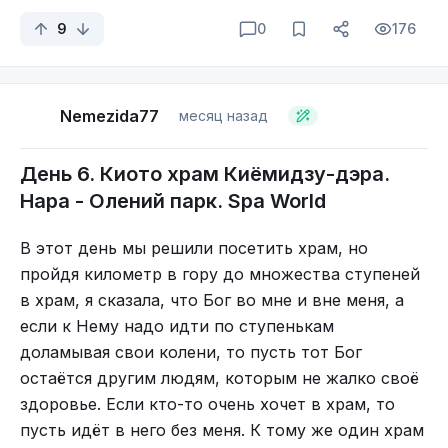
поняли за что именно. Расположен он не в
9
0
176
престижном месте. С консьержем соединялись
через установленный на стойке планшет, но он
хоть по-английски говорил достаточно понятно.
Все двери на замках, которые открываются
Nemezida77
месяц назад
поднесением к экрану руки и последующего
Конец.
набора кода. Один код на входную дверь и
День 6. Киото храм Киёмидзу-дэра.
второй на дверь номера. Номер был делюкс. Они
Нара - Олений парк. Spa World
сами его так позиционировали. В номере был
душ и туалет. Видимо из-за этого он так и
В этот день мы решили посетить храм, но
назывался, ибо остальные номера были с общим
пройдя километр в гору до множества ступеней
душем или общими туалетом и душем. В номере
в храм, я сказала, что Бог во мне и вне меня, а
стояла большая двухярусная кровать и диван.
если к Нему надо идти по ступенькам
Нижний ярус был двуспальным. Одна стена была
доламывая свои колени, то пусть тот Бог
вообще никак не оформлена – просто бетонные
остаётся другим людям, которым не жалко своё
блоки, ровные чистые, с какими-то стрёмными
здоровье. Если кто-то очень хочет в храм, то
Миньоны.
отверстиями. Также в номере был повешен
пусть идёт в него без меня. К тому же один храм
Мир Марио оформлен небольшим парком и в