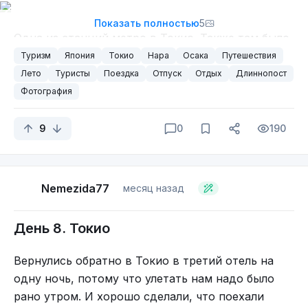
Показать полностью
5
Одна из станций метро в Токио. Также там было
много анимешних героинь, но с ними фоткались
Туризм
Япония
Токио
Нара
Осака
Путешествия
муж и дочь, так что будем довольствоваться
Лето
Туристы
Поездка
Отпуск
Отдых
Длиннопост
этой фоткой.
Фотография
На таможне, как я уже писала, у нас отобрали
9
0
190
детские ножницы, причём безналоговые вещи
даже не стали ни с чем сравнивать. Могли бы их
спокойно убрать в багаж и не париться. Но я для
себя решила, что в будущем пусть сколько хотят
Nemezida77
месяц назад
своих дорог строить на эти налоги, пусть
столько и строят. Не такие уж большие деньги с
День 8. Токио
этих сувениров возвращаются, чтобы потом так
переживать.
Вернулись обратно в Токио в третий отель на
одну ночь, потому что улетать нам надо было
рано утром. И хорошо сделали, что поехали