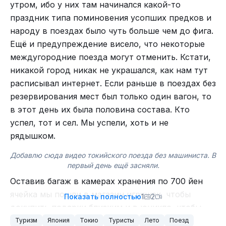
утром, ибо у них там начинался какой-то
праздник типа поминовения усопших предков и
народу в поездах было чуть больше чем до фига.
Ещё и предупреждение висело, что некоторые
междугородние поезда могут отменить. Кстати,
никакой город никак не украшался, как нам тут
расписывал интернет. Если раньше в поездах без
резервирования мест был только один вагон, то
в этот день их была половина состава. Кто
успел, тот и сел. Мы успели, хоть и не
рядышком.
Добавлю сюда видео токийского поезда без машиниста. В
первый день ещё засняли.
Оставив багаж в камерах хранения по 700 йен
ячейка мы пошли в магазин игрушек, чтобы
Показать полностью
1
2
докупить подарки близким и в юникло, чтобы
купить мне брючки и дочке что-нибудь. С дуру
Туризм
Япония
Токио
Туристы
Лето
Поезд