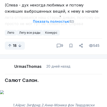
(Слева - дух некогда любимых и потому
оживших выброшенных вещей, к нему в начале
лета отправился наш старый диван, поэтому он
Показать полностью
1
просто не мог тут не появиться. Справа
вылезающие из под одеялок и улетающие
Лето
Лету все рады
Конкурс
растения из прошлого поста)
18
9
545
UrmasThomas
20 дней назад
Салют Салон.
1.Айрис Зигфрид 2.Анна-Моника фон Твардовски