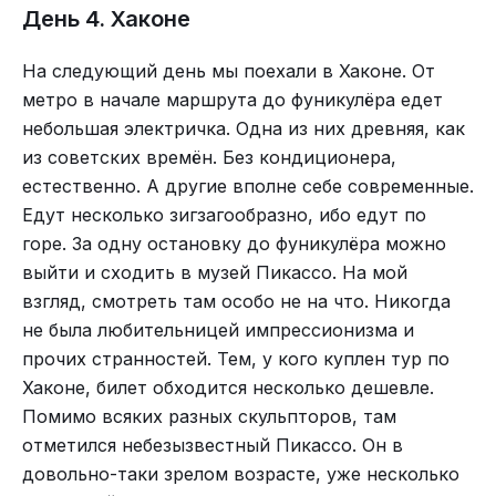
День 4. Хаконе
На следующий день мы поехали в Хаконе. От
Самые дешёвые гейши. В других магазинах такие же
метро в начале маршрута до фуникулёра едет
были в два раза дороже.
небольшая электричка. Одна из них древняя, как
из советских времён. Без кондиционера,
естественно. А другие вполне себе современные.
Я тебя поймал, теперь ты за мной гоняйся.
Едут несколько зигзагообразно, ибо едут по
горе. За одну остановку до фуникулёра можно
Там был павильон с ночными животными. В нём
выйти и сходить в музей Пикассо. На мой
было темно и в вольерах горел красный свет.
взгляд, смотреть там особо не на что. Никогда
Животных там всё равно было весьма трудно
не была любительницей импрессионизма и
разглядеть. Были вольеры с пандами – к двум
прочих странностей. Тем, у кого куплен тур по
пандам была небольшая очередь.
Хаконе, билет обходится несколько дешевле.
Помимо всяких разных скульпторов, там
отметился небезызвестный Пикассо. Он в
довольно-таки зрелом возрасте, уже несколько