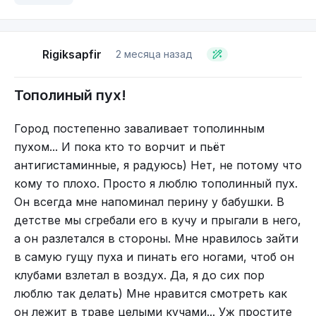
работники приличных отелей. Можно оформить
доставку крупного багажа из отеля (аэропорта) в
Тоже сразу при выезде из тоннеля. ЗСД.
отель.
Rigiksapfir
2 месяца назад
Машин мало, пробок нет. Очень много велосипедов.
Урны и туалеты. Туалеты там везде, в метро на
В 2010 году построили ЗСД (западный
Много светильников в храме рядом с тысячей красных
Тополиный пух!
ворот.
каждом шагу и снаружи и внутри. А вот с
скоростной диаметр), из-за чего уровень шума в
урнами беда. Берите с собой пакетик для мусора
зоне жилых домов просто невероятно адский,
Город постепенно заваливает тополинным
и как только видите урну, так сразу от своего
даже при наличии специальных
пухом... И пока кто то ворчит и пьёт
мусора избавляйтесь, ибо даже в туалетах
звукопоглощающих щитов. Из-за судебных тяжб
Бабушка Рая, мама и моя сестра Алёна на
антигистаминные, я радуюсь) Нет, не потому что
мусорок нет.
власти вынуждены были расселить парочку
детской даче.
кому то плохо. Просто я люблю тополинный пух.
домов из зоны шумового поражения (самых
Он всегда мне напоминал перину у бабушки. В
старых, 1957 гр). Но не все, не всех. Даже один
детстве мы сгребали его в кучу и прыгали в него,
дом не полностью расселили. Только две
а он разлетался в стороны. Мне нравилось зайти
парадные из всего дома. Но заменили всем
в самую гущу пуха и пинать его ногами, чтоб он
жильцам окна.
клубами взлетал в воздух. Да, я до сих пор
люблю так делать) Мне нравится смотреть как
он лежит в траве целыми кучами... Уж простите
Место пересадки с фуникулёра на канатную дорогу. На