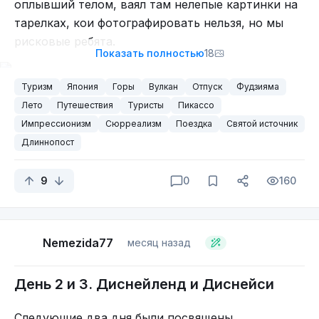
оплывший телом, ваял там нелепые картинки на
Мой сосед Тоторо.
тарелках, кои фотографировать нельзя, но мы
рисковые ребята.
Показать полностью
18
Туризм
Япония
Горы
Вулкан
Отпуск
Фудзияма
Лето
Гигантская голова с волосами из живых растений в
Путешествия
Туристы
Пикассо
бассейне.
Импрессионизм
Сюрреализм
Поездка
Святой источник
Длиннопост
9
0
160
Nemezida77
месяц назад
День 2 и 3. Диснейленд и Диснейси
Там же среди магазинчиков находится молитвенное
место, куда периодически подходят японцы, кланяются,
что-то шепчут и уходит по своим делам.
Следующие два дня были посвящены