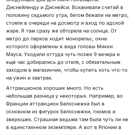
Диснейленду и Диснейси. Вскакивали считай в
На вокзале Киото много магазинов. Дочка там
половину седьмого утра, бегом бежали на метро,
выпросила оригинальные конверсы за 4800 йен -
стояли в очереди на досмотр и вход по адской
Ай-айя мы только на фотке и увидели. В вольере так его и
по нашему простые кеды с высоким верхом,
не углядели.
жаре. Я там сразу же обгорела на солнце. От
прикрывающим щиколотку. После чего мы
метро до парков ходит монорельс, окна
поехали в Нару – город оленей.
которого оформлены в виде головы Микки
Мауса. Уходили оттуда чуть позже 9 вечера и
ещё час добирались до отеля, с обязательным
заходом в магазинчик, чтобы купить хоть что-то
на ужин и завтрак.
Аттракционов хороших много. Но есть
небольшая разница у некоторых. Например, во
Франции аттракцион Белоснежка был в
Тарелочки Пикассо.
основном из фигурок Белоснежки, гномов и
зверюшек. Страшная ведьма там была чуть ли не
в единственном экземпляре. А вот в Японии в