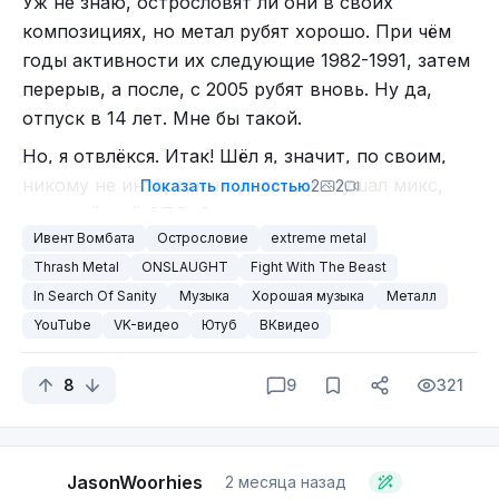
Уж не знаю, острословят ли они в своих
композициях, но метал рубят хорошо. При чём
годы активности их следующие 1982-1991, затем
перерыв, а после, с 2005 рубят вновь. Ну да,
отпуск в 14 лет. Мне бы такой.
Но, я отвлёкся. Итак! Шёл я, значит, по своим,
никому не интересным делам, и слушал микс,
Показать полностью
2
2
который мой ОПСоС подкинул на основе моих
Ивент Вомбата
Острословие
extreme metal
предпочтений. Ну и вот иду себе иду, а тут как
Thrash Metal
ONSLAUGHT
Fight With The Beast
ЗАИГРАЕТ! Я даже не поленился достать свой
In Search Of Sanity
Музыка
Хорошая музыка
Металл
недосмартфон из кармана, и что же я там
YouTube
VK-видео
Ютуб
ВКвидео
увидел?
Onslaught - Fight With The Beast (2025 Re-
8
9
321
Recording)
И вы знаете? Я проникся. Такой уж заводной
мотив, и не менее заводное исполнение.
Прекраснейший логотип.
Настолько заводные, что ноги, да и стальные
JasonWoorhies
2 месяца назад