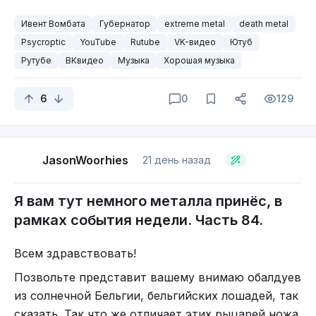
общем, предупредил вас.
Ивент Вомбата
Губернатор
extreme metal
death metal
Затем, я продолжил поиск. Ну а что? Не
Psycroptic
YouTube
Rutube
VK-видео
Ютуб
покидать же Австралию несолоно хлебавши,
Рутубе
ВКвидео
Музыка
Хорошая музыка
поэтому вот вам вокально-инструментальный
ансамбль “Psycroptic”. Ладно-ладно, не из самой
6
0
129
Австралии, с острова Тасмания, из града
Хобарта (англ. Hobart).
JasonWoorhies
21 день назад
Ага, логотипчик.
Я вам тут немного металла принёс, в
В общем, давным-давно, в тридевятом царстве,
рамках события недели. Часть 84.
в тридесятом государстве, году эдак в 1999, два
брата (не акробата, но это не точно), решили
Всем здравствовать!
запилить музыкальную группу. И запилили. Джо
играет на гитаре, Дэйв за ударной установкой
Позвольте представит вашему внимаю обалдуев
(англ. Joe Haley, Dave Haley). Затем к ним
из солнечной Бельгии, бельгийских лошадей, так
присоединились вокалист Мэтью (покинул
сказать. Так что же отличает этих рыцарей ножа