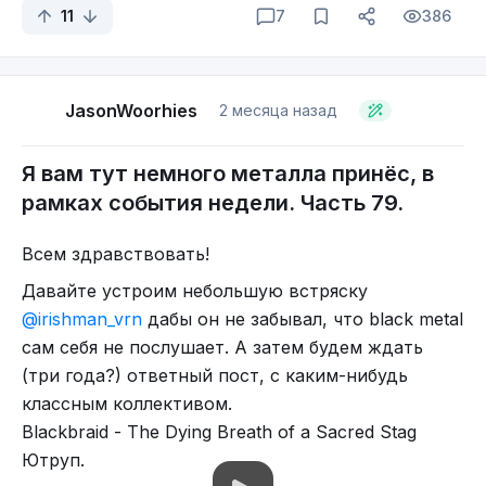
11
7
386
общем.
Вот они без костюмов, но тут прошу прощения, что смог,
На сегодня всё. До новых встреч! Надеюсь.
нашёл, может быть не туда искал, но пока так. Если кто
сумеет в лучшее разрешение, честь тому и хвала.
Всем металл \m/
JasonWoorhies
2 месяца назад
Я вам тут немного металла принёс, в
рамках события недели. Часть 79.
Всем здравствовать!
Давайте устроим небольшую встряску
@irishman_vrn
дабы он не забывал, что black metal
сам себя не послушает. А затем будем ждать
(три года?) ответный пост, с каким-нибудь
классным коллективом.
Blackbraid - The Dying Breath of a Sacred Stag
Ютруп.