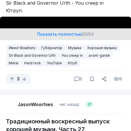
Sir Black and Governor Urth - You creep in
Ютруп.
Показать полностью
2
1
Ивент Вомбата
Губернатор
Музыка
Хорошая музыка
Sir Black and Governor Urth
You creep in
avant-garde
Metal
Hard rock
YouTube
Ютуб
3
0
9
Рутруп и ВК-днина, могут только вот так.
JasonWoorhies
час назад
Традиционный воскресный выпуск
хорошей музыки. Часть 27.