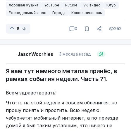
музыка у них весьма энергичная и интересная.
Хорошая музыка
YouTube
Rutube
VK-видео
Ютуб
Об этом чуть позднее.
Еженедельный ивент
Города
Константинополь
8
0
252
Вот такой простецкий логотип.
60. "
Cattle Decapitation
" из Калифорнии, США.
А вот их самоописание из ВК.
За сим, откланяюсь. Пиво само себя не выпьет.
Поначалу они играли death/grind, а затем technical
Скоростное рубилово с восточными мотивами и
До новых встреч!
JasonWoorhies
3 месяца назад
death metal, сейчас же, это довольно технично-
танцевальным хоррор-шоу.
Всем металл \m/
мелодичный death metal.
Джинны с питерских болот.
Я вам тут немного металла принёс, в
Rakshas - вокал, гитара
рамках события недели. Часть 71.
Kukulkaan - барабаны
Ilirio d'Agon - бас
Всем здравствовать!
Naja Legionis - хореография, вокал
Что-то на этой неделе я совсем обленился, но
На счёт рубилова, тут, да, рубят интересно.
прошу понять и простить. Всю неделю
Красиво, сочно, музыкально. Приятно
чебурнетят мобильный интернет, а по приезде
послушать. Рубят, они немало, первый альбом
домой я был таким уставшим, что ничего не
выпущен в 2013 году, называется он «Possession»