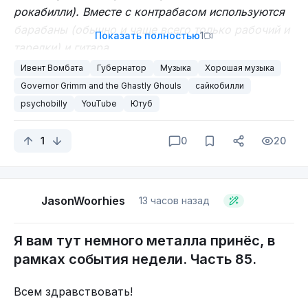
рокабилли). Вместе с контрабасом используются
барабаны (обычно и чаще всего только рабочий и
Показать полностью
1
тарелки) и гитара
.
Ивент Вомбата
Губернатор
Музыка
Хорошая музыка
Ну что? Надевайте ваши танцевальные ботинки,
Governor Grimm and the Ghastly Ghouls
сайкобилли
а девчата туфли и платья, выходим на танцпол.
psychobilly
YouTube
Ютуб
Сегодня у нас в гостях ВИА с лаконичным
названием “Governor Grimm and the Ghastly
1
0
20
Ghouls”.
Прошу прощения, но сегодня только Ютруп, на
остальных площадках, о существовании данного
коллектива даже не подозревают.
JasonWoorhies
13 часов назад
Я вам тут немного металла принёс, в
рамках события недели. Часть 85.
Всем здравствовать!