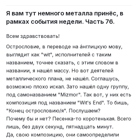
части тела, что уж тут скрывать, сами пускаются
На сей день, они выпустили три альбома. Может
в пляс.
и больше, но что-то лук отвалился, позже
Я вам тут немного металла принёс, в
Как по мне, так такие композиции нужно
займусь.
рамках события недели. Часть 76.
включать в офисах, с утра, когда все крепостные
Первый (?) альбом под названием "Carnage" они
уже на своих местах. И делать под них зарядку.
выпустили в ноябре 2018 года.
Всем здравствовать!
Но, к сожалению такого видео я найти не смог,
Острословие, в переводе на áнглицкую мову,
точнее оно недоступно.
выглядит как "wit", исполнителей с таким
названием, точнее сказать, с этим словом в
названии, я нашёл массу. Но вот деятелей
металлического плана, не нашёл. Соглашусь,
возможно плохо искал. Зато нашёл одну группу,
под самоназванием "Mizmor". Так вот, у них есть
композиция под названием "Wit's End". То бишь,
"Конец острословию/я". Послушаем?
Почему бы и нет? Песенка-то коротенькая. Всего
Придётся поискать другое, которое будет
лишь, без двух секунд, пятнадцать минут.
доступно всегда. А какие видосики доступны
Да, свою композицию, они самоопределили