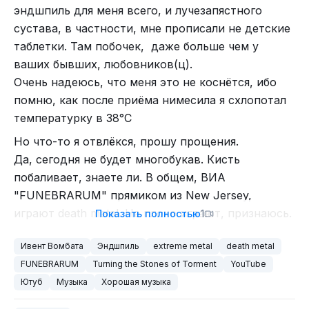
эндшпиль для меня всего, и лучезапястного
сустава, в частности, мне прописали не детские
таблетки. Там побочек, даже больше чем у
ваших бывших, любовников(ц).
Очень надеюсь, что меня это не коснётся, ибо
А я, пока, пойду займусь чем-нибудь
помню, как после приёма нимесила я схлопотал
общественно полезным, например, допью пивко
температурку в 38°С
и лягу спать.
Всем металл \m/
Но что-то я отвлёкся, прошу прощения.
Да, сегодня не будет многобукав. Кисть
побаливает, знаете ли. В общем, ВИА
А здесь ещё детальнее.
"FUNEBRARUM" прямиком из New Jersey,
играют death metal. Не плохо играют, признаюсь.
Показать полностью
1
FUNEBRARUM - Turning the Stones of Torment
Ивент Вомбата
Эндшпиль
extreme metal
death metal
Ютруп
FUNEBRARUM
Turning the Stones of Torment
YouTube
Рутруп, покрылся мёдом. Ждём плесень.
Ютуб
Музыка
Хорошая музыка
ВК днина, втóрит и подражает. Не знает, в