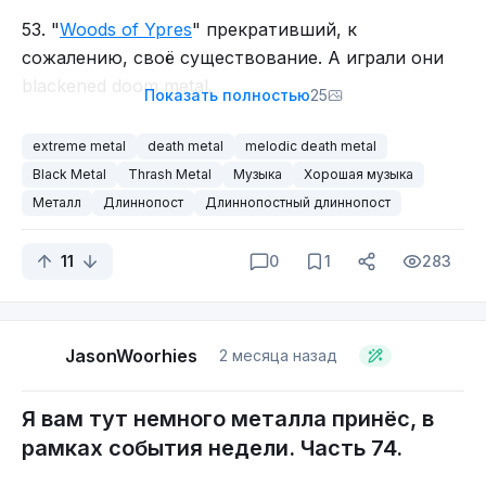
комментариях. Мне так хоть проще будет
53. "
Woods of Ypres
" прекративший, к
До новых встреч!
понимать, в какую сторону копать. Ну или не
сожалению, своё существование. А играли они
Всем металл \m/
делитесь, мне так будет проще понимать, кому
blackened doom metal.
Показать полностью
25
копать.
На сегодня, до завтра!
extreme metal
death metal
melodic death metal
Всем металл \m/
Black Metal
Thrash Metal
Музыка
Хорошая музыка
Металл
Длиннопост
Длиннопостный длиннопост
11
0
1
283
54. "
Woods of Desolation
" атмосферный и
депрессивный black metal из Австралии.
JasonWoorhies
2 месяца назад
Не так впечатляет, но тоже неплохо.
Я вам тут немного металла принёс, в
Ну что же, пришла пора послушать их
рамках события недели. Часть 74.
творчество? Скажу сразу, мне их "Мне музыка