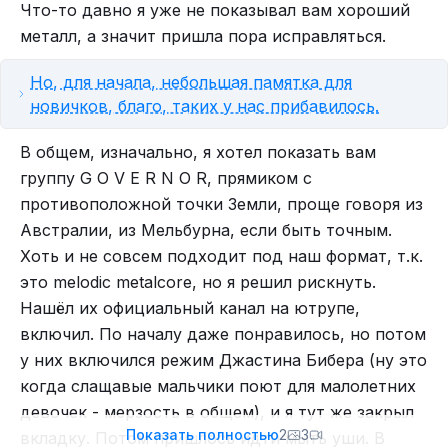
Что-то давно я уже не показывал вам хороший
металл, а значит пришла пора исправляться.
Но, для начала, небольшая памятка для
новичков, благо, таких у нас прибавилось.
Танцуют все!
Я слушаю тяжёлую музыку, и предлагаю
В общем, изначально, я хотел показать вам
До новых встреч.
послушать её достопочтенной публике. Если
группу G O V E R N O R, прямиком с
вам лично такое не по вкусу, смело
противоположной точки Земли, проще говоря из
закидывайте в игнор тег “extreme metal“.
Австралии, из Мельбурна, если быть точным.
Хоть и не совсем подходит под наш формат, т.к.
это melodic metalcore, но я решил рискнуть.
Нашёл их официальный канал на ютрупе,
включил. По началу даже понравилось, но потом
у них включился режим Джастина Бибера (ну это
когда слащавые мальчики поют для малолетних
девочек - мерзость в общем), и я тут же закрыл
Показать полностью
2
3
вкладку. Потом пришлось идти мыть уши. В