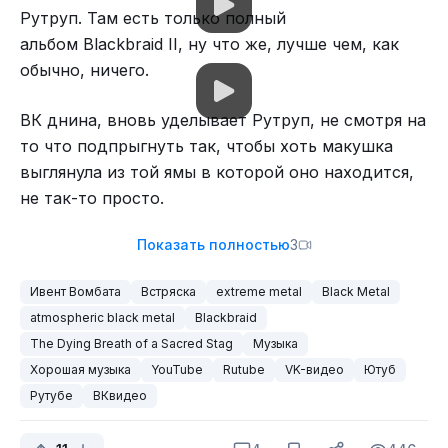
Рутруп. Там есть только полный
альбом Blackbraid II, ну что же, лучше чем, как
обычно, ничего.
ВК днина, вновь уделывает Рутруп, не смотря на
то что подпрыгнуть так, чтобы хоть макушка
выглянула из той ямы в которой оно находится,
не так-то просто.
Показать полностью
3
Ивент Вомбата
Встряска
extreme metal
Black Metal
atmospheric black metal
Blackbraid
The Dying Breath of a Sacred Stag
Музыка
Хорошая музыка
YouTube
Rutube
VK-видео
Ютуб
Ну вот, на сегодня, пожалуй всё. До новых
Рутубе
ВКвидео
встреч!