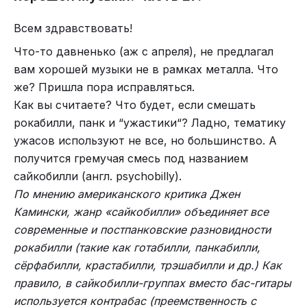
Всем здравствовать!
Что-то давненько (аж с апреля), не предлагал
вам хорошей музыки не в рамках металла. Что
же? Пришла пора исправляться.
Ну, теперь вы знаете. А значит можете сходить
Как вы считаете? Что будет, если смешать
на бэндкамп и там послушать/купить.
рокабилли, панк и “ужастики“? Ладно, тематику
До новых встреч!
ужасов используют не все, но большинство. А
получится гремучая смесь под названием
P.S. Для удобства название этого проекта
сайкобилли (англ. psychobilly).
сократили до “BlackUrth“
По мнению американского критика Джен
P.P.S. Альбом очень разнообразен в музыкальном
Камински, жанр «сайкобилли» объединяет все
плане, поэтому рекомендую послушать его
современные и постпанковские разновидности
полностью.
рокабилли (такие как готабилли, панкабилли,
сёрфабилли, крастабилли, трэшабилли и др.) Как
правило, в сайкобилли-группах вместо бас-гитары
используется контрабас (преемственность с