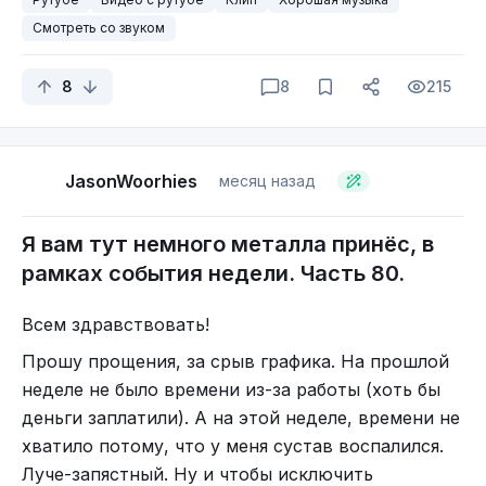
BLINDFOLDED AND LED TO THE WOODS -
загрузки от ВК.
Смотреть со звуком
METHLEHEM
Источник
8
8
215
Рутруп. Интересно что вы ожидали? Я просто
был уверен, что там такой красоты нет… и
оказался прав.
JasonWoorhies
месяц назад
ВК днина, очень неожиданно, выдало одну
композицию. Я, честно признаться, был весьма
Я вам тут немного металла принёс, в
удивлён.
рамках события недели. Часть 80.
Blindfolded and Led to the Woods — Compulsion
Вот тут лучше видны их костюмы.
Всем здравствовать!
Ну, а этом, пока, всё. До новых встреч!
Прошу прощения, за срыв графика. На прошлой
Всем металл \m/
неделе не было времени из-за работы (хоть бы
деньги заплатили). А на этой неделе, времени не
хватило потому, что у меня сустав воспалился.
Луче-запястный. Ну и чтобы исключить