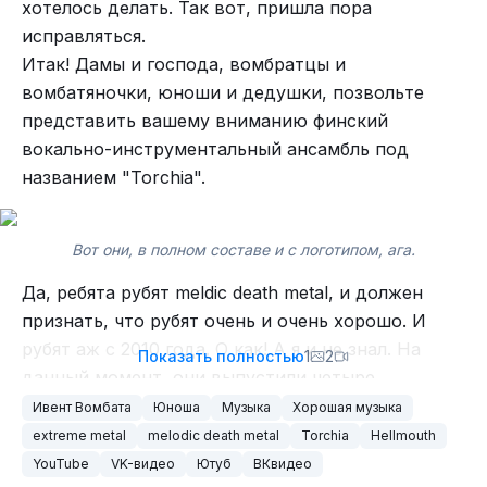
хотелось делать. Так вот, пришла пора
.
исправляться.
Затем в 2020 вышел «Khemet».
Итак! Дамы и господа, вомбратцы и
Третьим стал «King of Worms» 2022 года.
вомбатяночки, юноши и дедушки, позвольте
А в 2025 вышел их последний, на данный
представить вашему вниманию финский
момент, альбом «KONSTANTINOPOLIS» (
совы
вокально-инструментальный ансамбль под
напряглись, глобусы тоже
).
названием "Torchia".
Вот они, в полном составе и с логотипом, ага.
Да, ребята рубят meldic death metal, и должен
61. ВИА "
Ram-Zet
" авангардный melodic death
признать, что рубят очень и очень хорошо. И
metal.
рубят аж с 2010 года. О как! А я и не знал. На
Показать полностью
1
2
данный момент, они выпустили четыре
полноформатных альбома. Последний из
Ивент Вомбата
Юноша
Музыка
Хорошая музыка
которых был выпущен буквально позавчера (8-го
extreme metal
melodic death metal
Torchia
Hellmouth
мая).
YouTube
VK-видео
Ютуб
ВКвидео