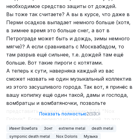
душу, входит в их четвёртый альбом. А
необходимое средство защиты от дождей.
называется она The Blindness of Faith.
Вы тоже так считаете? А вы в курсе, что даже в
Послушаем?
Перми осадков выпадает немного больше (хотя,
In Malice's Wake - The Blindness of Faith
59. "
Goreworm
" хороший death metal из
в зимнее время это больше снег, а вот в
Ютруп.
очередной Канадской провинции, на этот раз
Петрограде может быть и дождь, зимы немного
Онтарио.
мягче)? А если сравнивать с Москвабадом, то
Рутруп, ожидаемо, взбрыкнул копытцами, и их
там разрыв ещё сильнее, т.е. дождей там ещё
же отбросил в безмолвной тишине незнания.
больше. Вот такие пироги с котятами.
ВК днина своей оптимизацией может даже лук
А теперь к сути, наверняка каждый из вас
заставить плакать.
сможет назвать не один музыкальный коллектив
Ясен пень, что искомой композиции оно не
из этого засушливого города. Так вот, я принёс в
знает. Но при этом может показать пятую
вашу копилку ещё один такой, дамы и господа,
композицию с их последнего альбома. Тоже
вомбратцы и вомбатяночки, позвольте
довольно яростная энергия заключена в данной
представить вашему вниманию ВИА "Nox
Показать полностью
2
3
песне.
Doloris". Если переводить на русский, то это
In Malice's Wake - Numb to Paradise
будет "Ночь Скорби". Жизнеутверждающее
Ивент Вомбата
Зонт
extreme metal
death metal
название, не так ли? Ну, может и не так, но вот
symponic death metal
Nox Doloris
Музыка