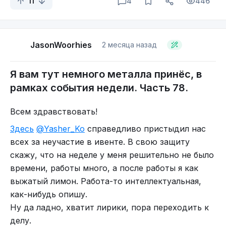
Всем металл \m/
11
4
446
P.S. Blackbraid - очередной представитель one
man band, из североамериканских
гор Адирондак (Adirondacks), что находятся на
JasonWoorhies
2 месяца назад
северо-востоке штата Нью Йорк.
Вдохновением для создания музыки становятся
Я вам тут немного металла принёс, в
природные силы, которые усиливают чувства
рамках события недели. Часть 78.
ярости, грусти и глубокой духовности создателя
проекта.
Всем здравствовать!
Здесь
@Yasher_Ko
справедливо пристыдил нас
всех за неучастие в ивенте. В свою защиту
скажу, что на неделе у меня решительно не было
времени, работы много, а после работы я как
выжатый лимон. Работа-то интеллектуальная,
как-нибудь опишу.
Ну да ладно, хватит лирики, пора переходить к
делу.