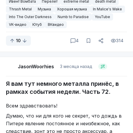
За сим позвольте откланяться, пойду посплю, и,
Ивент Вомбата
Перелет
extreme metal
death metal
metal скажу я.
может быть, ещё чего-нибудь выдам. До новых
Thrash Metal
Музыка
Хорошая музыка
In Malice's Wake
И должен признать, играют достойно. Весьма и
встреч!
Into The Outer Darkness
Numb to Paradise
YouTube
весьма достойно. Уже который час слушаю,
Всем металл \m/
VK-видео
Ютуб
ВКвидео
никак не наслушаюсь. Особенно мне
понравилась одна композиция. Её и послушаем,
10
4
314
чуть позже. Должен сказать, что такой
58. "
Thou
" играющие (blackened) sludge metal из
композицией впору аккумуляторы
Луизианы, США.
электромобилей заряжать, настолько она
энергичная.
JasonWoorhies
3 месяца назад
На данный момент они выпустили пять
альбомов.
Я вам тут немного металла принёс, в
Eternal Nightfall (2008)
рамках события недели. Часть 72.
The Thrashening (2011)
Light upon the Wicked (2015)
Всем здравствовать!
The Blindness of Faith (2020)
Думаю, что ни для кого не секрет, что дождь в
The Profound Darkness (2026)
Питере явление постоянное и неизбежное, как
Композиция, которая так сильно запала мне в
следствие, зонт это не просто аксессуар, а