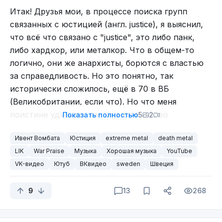
Итак! Друзья мои, в процессе поиска групп
связанных с юстицией (англ.
justice), я выяснил,
что всё что связано с "
justice", это либо панк,
либо хардкор, или металкор. Что в общем-то
логично, они же анархисты, борются с властью
за справедливость. Но это понятно, так
исторически сложилось, ещё в 70 в ВБ
(Великобритании, если что). Но что меня
поистине удивило, так это количество
Показать полностью
5
2
поджанров у всех вышеперечисленных
Ивент Вомбата
Юстиция
extreme metal
death metal
направлений. Если "street edge" ещё понятен, то
LIK
War Praise
Музыка
Хорошая музыка
YouTube
вот тег "vegan" поверг меня в дичайшую
VK-видео
Ютуб
ВКвидео
sweden
Швеция
фрустрацию. Серьёзно? Панк, хардкор, стрит
эдж, веган?! Веганский панк? Это как? Он не
9
13
268
содержит элементы животного мира? А как же
исполнители? Или они овощи?
Как там этот мем?..