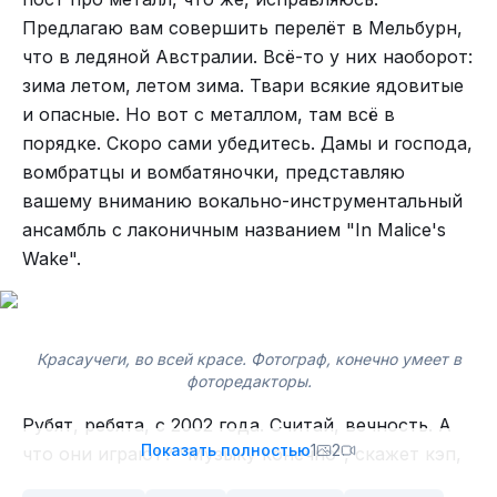
площадках или у ОПСоСов. Разница колоссальна,
Предлагаю вам совершить перелёт в Мельбурн,
поверьте.
что в ледяной Австралии. Всё-то у них наоборот:
зима летом, летом зима. Твари всякие ядовитые
Рутруп разложился на осень и плед, даже на
и опасные. Но вот с металлом, там всё в
свет не реагирует.
порядке. Скоро сами убедитесь. Дамы и господа,
ВК днина, лично знает Ибрагима, но это не
вомбратцы и вомбатяночки, представляю
мешает ей быть такой дниной. Подождите пару
вашему вниманию вокально-инструментальный
дней, и видео загрузится, но это не точно. А
ансамбль с лаконичным названием "In Malice's
57. "
Chained to the Bottom of the Ocean
" ВИА из
реклама загрузится мгновенно. *
Аплодируем
Wake".
Спрингфилда, США. Играют sludge metal, в
стоя*
первую очередь, с примесью doom metal.
Дополняют всё это богатое разнообразие,
Красаучеги, во всей красе. Фотограф, конечно умеет в
элементы black и death metal.
фоторедакторы.
Рубят, ребята, с 2002 года. Считай, вечность. А
Показать полностью
1
2
что они играют? "Музыку конечно", скажет кэп,
"металл", скажет старпом, thrash metal и death