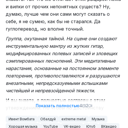
группу в 2005) и басист(ка?) Кэмерон Грант (до
и вилки от прочих непонятных существ? Ну,
2015 года). Затем, в 2006-м году, за микрофон
думаю, лучше чем они сами могут сказать о
встал Джейсон Пеппиат (?) (англ. Jason Peppiatt),
себе, я не сумею, как бы не старался. Да
а с 2015 Тодд Стерн (англ. Todd Stern) теребит
гуглоперевод, но вполне точный.
бас-гитару.
Группа, окутанная тайной. На сцене они создают
инструментальную мантру из жутких гитар,
модифицированных полевых записей и зловещих
сэмплированных песнопений. Эти медитативные
нарастания, основанные на постоянном элементе
повторения, противопоставляются и разрушаются
внезапными, непредсказуемыми вспышками
чистейшей и непревзойденной тяжести.
И вы знаете, я полностью согласен с этим
Показать полностью
4
2
утверждением. Но чтобы по достоинству
оценить их умения, как и ребят из предыдущего
Ивент Вомбата
Обалдуй
extreme metal
Музыка
поста
, послушать нужно не одну композицию, а
Хорошая музыка
YouTube
VK-видео
Ютуб
ВКвидео