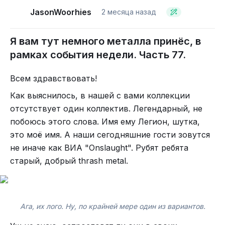
JasonWoorhies
2 месяца назад
Я вам тут немного металла принёс, в
рамках события недели. Часть 77.
Поэтому я решил, что справедливости ради,
Всем здравствовать!
нужно врубить старый добрый, качественный
Как выяснилось, в нашей с вами коллекции
death metal из засушливой Швеции.
отсутствует один коллектив. Легендарный, не
Имя этому ВИА "LIK".
побоюсь этого слова. Имя ему Легион, шутка,
это моё имя. А наши сегодняшние гости зовутся
не иначе как ВИА "Onslaught". Рубят ребята
старый, добрый thrash metal.
Ага, их лого. Ну, по крайней мере один из вариантов.