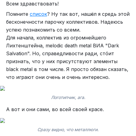
Всем здравствовать!
их очень нравится"©
Помните
список
? Ну так вот, нашёл я средь этой
LIK - War Praise
бесконечности парочку коллективов. Надеюсь
Ютруп.
успею познакомить со всеми.
Рутруп даже комментировать не буду. Создали
Для начала, коллектив из огромнейшего
помойку, а в ней хрен чего дельного найдёшь.
Лихтенштейна, melodic death metal ВИА "Dark
Мне кажется, даже фриганы её обходят
Salvation". Но, справедливости ради, стóит
стороной. А ведь они не брезгуют просроченной
признать, что у них присутствуют элементы
еды...
black metal в том числе. Я просто обязан сказать,
ВК днина. В очередной раз поражает своей
что играют они очень и очень интересно.
55. "
Lost Society
" NU metal из Финляндии.
оптимизацией. Надеюсь тех, кто добился такого
эффекта ждёт то же самое, когда им
Логотипчик, ага.
имплантируют кардиостимуляторы. Включаешь
ВК-видео, а у тебя кардиостимулятор завис до
А вот и они сами, во всей своей красе.
тех пор пока страница не загрузится.
Оптимально, я считаю.
Сразу видно, что металлюги.