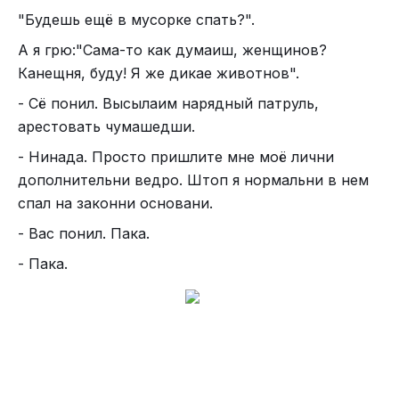
"Будешь ещё в мусорке спать?".
А я грю:"Сама-то как думаиш, женщинов?
Канещня, буду! Я же дикае животнов".
- Сё понил. Высылаим нарядный патруль,
арестовать чумашедши.
- Нинада. Просто пришлите мне моё лични
дополнительни ведро. Штоп я нормальни в нем
спал на законни основани.
- Вас понил. Пака.
- Пака.