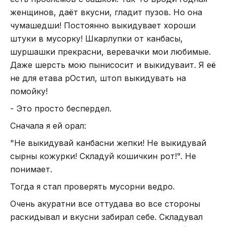
женщинов, даёт вкусни, гладит пузов. Но она
чумашедши! Постоянно выкидувает хороши
штуки в мусорку! Шкарлупки от канбасы,
шуршашки прекрасни, веревачки мои любимые.
Даже шерсть мою пынисосит и выкидуваит. Я её
не для етава рОстил, штоп выкидувать на
помойку!
- Это просто беспердел.
Сначала я ей орал:
"Не выкидувай канбасни жепки! Не выкидувай
сырны кожурки! Складуй кошичкин рот!". Не
понимает.
Тогда я стал проверять мусорни ведро.
Очень акуратни все оттудава во все стороны
раскидывал и вкусни забирал себе. Складувал