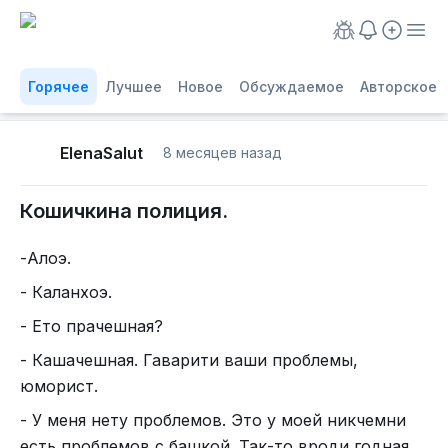
Горячее
Лучшее
Новое
Обсуждаемое
Авторское
ElenaSalut
8 месяцев назад
Кошичкина полиция.
-Алоэ.
- Каланхоэ.
- Ето прачешная?
- Кашачешная. Гаварити ваши проблемы,
юморист.
- У меня нету проблемов. Это у моей никчемни
есть проблемов с башкой. Так-то вроди годная