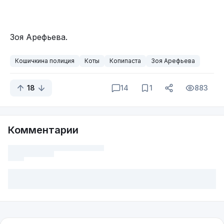
Зоя Арефьева.
Кошичкина полиция
Коты
Копипаста
Зоя Арефьева
18
14
1
883
Комментарии