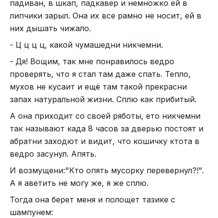
падиван, в шкап, падкавер и немножко ей в
липчики зарыл. Она их все рамно не носит, ей в
них дышать чижало.
- Ц ц ц ц, какой чумашедни никчемни.
- Дя! Вощим, так мне понравилось ведро
проверять, что я стал там даже спать. Тепло,
мухов не кусаит и ещё там такой прекрасни
запах натуральной жизни. Сплю как прибитый.
А она приходит со своей ряботы, ето никчемни
так называют када 8 часов за дверью постоят и
абратни заходют и видит, что кошичку ктота в
ведро засунул. Апять.
И возмущени:"Кто опять мусорку перевернул?!".
А я аветить не могу же, я же сплю.
Тогда она берет меня и полощет тазике с
шампунем: