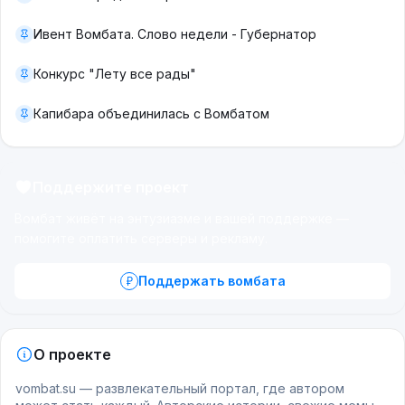
Ивент Вомбата. Слово недели - Губернатор
Конкурс "Лету все рады"
Капибара объединилась с Вомбатом
Поддержите проект
Вомбат живёт на энтузиазме и вашей поддержке —
помогите оплатить серверы и рекламу.
Поддержать вомбата
О проекте
vombat.su — развлекательный портал, где автором