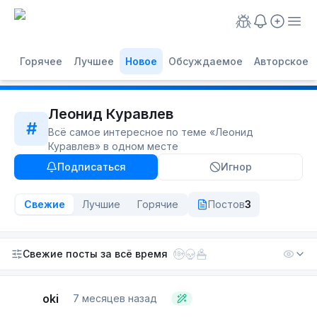
Горячее
Лучшее
Новое
Обсуждаемое
Авторское
Леонид Куравлев
#
Всё самое интересное по теме «
Леонид
Куравлев
» в одном месте
Подписаться
Игнор
Свежие
Лучшие
Горячие
Постов
3
Свежие посты
за всё время
18+
oki
7 месяцев назад