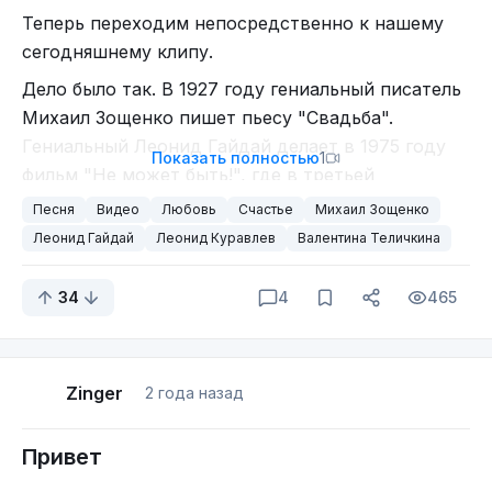
Теперь переходим непосредственно к нашему
сегодняшнему клипу.
Дело было так. В 1927 году гениальный писатель
Михаил Зощенко пишет пьесу "Свадьба".
Гениальный Леонид Гайдай делает в 1975 году
Показать полностью
1
фильм "Не может быть!", где в третьей
заключительной части используется сюжетная
Песня
Видео
Любовь
Счастье
Михаил Зощенко
линия пьесы "Свадьба". Фильм прекрасен,
Леонид Гайдай
Леонид Куравлев
Валентина Теличкина
настоятельно рекомендую посмотреть, если кто
ещё не видел. А песня "Чёрные подковы"
34
4
465
замечательная, её можно переслушивать
бесконечно.
Но слишком уж как-то всё грустно получилось в
Zinger
2 года назад
итоге! Жених (Володя Завитушкин - Куравлёв
Леонид Вячеславович) остался без невесты
Привет
(Катерина - Теличкина Валентина Ивановна), а