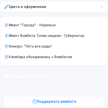
Первоисточники:
Цвета и оформление
Песня "Белые подковы"
Сборник новогодних клипов 2026 (6 из 6)
Ивент "Города" - Норильск
https://wpvi.ru/pages/song/073/
Ивент Вомбата. Слово недели - Губернатор
Текст, критика, версия mp4 и полная версия mp3
(бесплатно, без регистрации, без СМС)
Конкурс "Лету все рады"
===
Капибара объединилась с Вомбатом
Поддержите проект
Вомбат живёт на энтузиазме и вашей поддержке —
помогите оплатить серверы и рекламу.
Поддержать вомбата