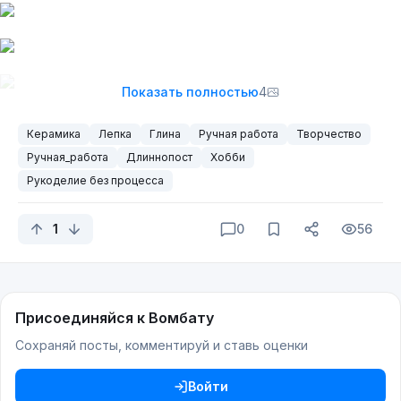
Показать полностью
4
Керамика
Лепка
Глина
Ручная работа
Творчество
Ручная_работа
Длиннопост
Хобби
Рукоделие без процесса
1
0
56
Присоединяйся к Вомбату
Сохраняй посты, комментируй и ставь оценки
Войти