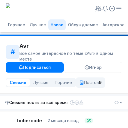
Горячее
Лучшее
Новое
Обсуждаемое
Авторское
Avr
#
Всё самое интересное по теме «
Avr
» в одном
месте
Подписаться
Игнор
Свежие
Лучшие
Горячие
Постов
9
Свежие посты
за всё время
18+
bobercode
2 месяца назад