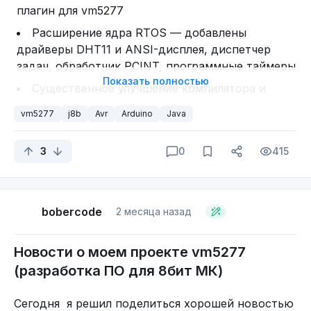
плагин для vm5277
Расширение ядра RTOS — добавлены
драйверы DHT11 и ANSI-дисплея, диспетчер
задач, обработчик PCINT, программные таймеры
Показать полностью
Существенное улучшение компилятора и
кодогенерации — переход на универсальные
vm5277
j8b
Avr
Arduino
Java
методы кодогенерации, поддержка новых
типов ячеек (CONST, FLAG), оптимизация
3
0
415
сравнений и присваиваний
Переработка модели DRAM — переход с 3-
блочной на 1-блочную модель (1 ячейка = 8 байт)
bobercode
2 месяца назад
Новые возможности стандартной библиотеки
— CRC8, uptime в микросекундах, генератор
случайных чисел, диагностика памяти
Новости о моем проекте vm5277
(разработка ПО для 8бит МК)
Расширение примеров — добавлено 11 новых
примеров (многопоточность, таймеры, DHT11,
Сегодня я решил поделиться хорошей новостью
RGB, ANSI-консоль)