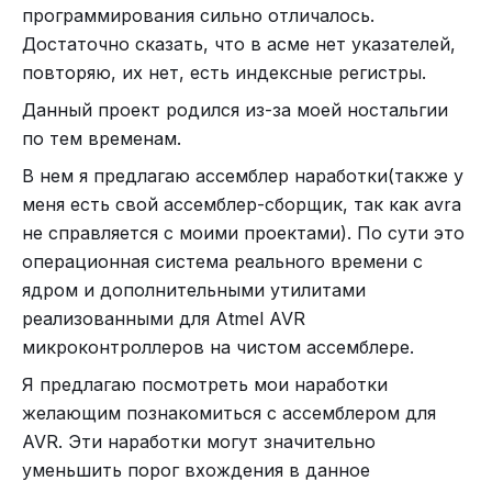
каждом помещении(и С02 датчики в жилых
программирования сильно отличалось.
То, что не помещается в регистры, можно
помещениях). Управление запорной арматурой
Достаточно сказать, что в асме нет указателей,
сохранить одной инструкцией PUSH и
батарей отопления(для регулировки
повторяю, их нет, есть индексные регистры.
восстановить POP.
темпрературы в помещении). Управление
Можно закрепить ячейку RAM за функцией и
Данный проект родился из-за моей ностальгии
вентиляцией.
использовать её без дополнительных накладных
по тем временам.
Безопасность: Датчики открытия на каждое
расходов.
В нем я предлагаю ассемблер наработки(также у
окно, входную дверь(и на некоторые двери
Даже если использовать аналогичные C-
меня есть свой ассемблер-сборщик, так как avra
внутри квартиры). Датчики дыма.
подобные макросы, программист, скорее всего,
не справляется с моими проектами). По сути это
Размер занятого FLASH - 2947 байта (9.3%) - это
будет выделять память для конкретных блоков, а
Электрика: Диммирование ламп накаливания(я
операционная система реального времени с
не просто опрос датчика - здесь также
не резервировать максимальный объём для всей
не сторонник светодиодного освещения),
ядром и дополнительными утилитами
множество универсальных библиотек RTOS
функции.
управление светом для остальных типов
реализованными для Atmel AVR
которые будут использованы повторно в
При этом он будет эффективно использовать
ламп(вкл/выкл). Управление(очень желательно)
микроконтроллеров на чистом ассемблере.
больших проектах. Можно снизить размер
регистры.
каждой
розеткой в доме. Съем показаний с
Я предлагаю посмотреть мои наработки
прошивки где-то еще на 100 байт указав опцию -
электросчетчика. Управление электрозамком на
желающим познакомиться с ассемблером для
Dj8b.bldrApiReuse=true для использования
Вот такая огромная разница в оптимизации
входной двери и еще в паре мест в квартире
AVR. Эти наработки могут значительно
функций бутлоадера убрав их из основной
между ассемблером и C.
соленоидом.
уменьшить порог вхождения в данное
прошивки.