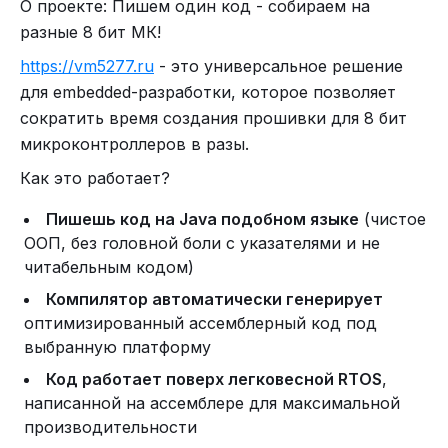
О проекте: Пишем один код - собираем на
идея — уже можно компилировать и смотреть на
разные 8 бит МК!
результат.
https://vm5277.ru
- это универсальное решение
Ознакомиться с полной документацией, чтобы
для embedded-разработки, которое позволяет
понять всю концепцию, можно здесь:
сократить время создания прошивки для 8 бит
https://github.com/w5277c/vm5277/blob/main/instru
микроконтроллеров в разы.
ction.pdf
Как это работает?
Исходный код на GitHub
:
https://github.com/w5277c/vm5277
Пишешь код на Java подобном языке
(чистое
ООП, без головной боли с указателями и не
читабельным кодом)
Компилятор автоматически генерирует
оптимизированный ассемблерный код под
выбранную платформу
Код работает поверх легковесной RTOS
,
написанной на ассемблере для максимальной
Один из многочисленных примеров на Си (лично я его не
проверял)
производительности