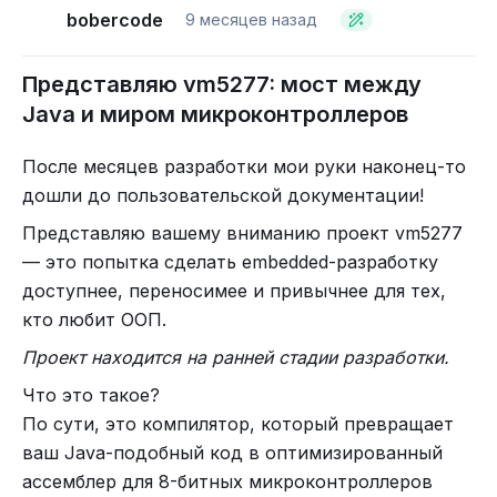
для
8-битных микроконтроллеров
. Т.е. я хочу
bobercode
9 месяцев назад
работать с объектами, хочу передавать их в
методы не заботясь кто именно их реализует.
Представляю vm5277: мост между
В J8B нет наследования классов - оно сильно
Java и миром микроконтроллеров
усложнило бы кодогенерацию, раздуло код и
съело бы такты на анализ. Вместо этого я
После месяцев разработки мои руки наконец-то
оставил наследование только для интерфейсов.
дошли до пользовательской документации!
А вся объектная модель строится через
Представляю вашему вниманию проект
vm5277
композицию. Это даёт предсказуемые расходы
— это попытка сделать embedded-разработку
памяти и времени - вы платите ровно за то, что
доступнее, переносимее и привычнее для тех,
реально используете.
кто любит ООП.
И поэтому мой пример выглядит вот так:
Проект находится на ранней стадии разработки.
Что это такое?
По сути, это компилятор, который превращает
ваш Java-подобный код в оптимизированный
ассемблер для 8-битных микроконтроллеров