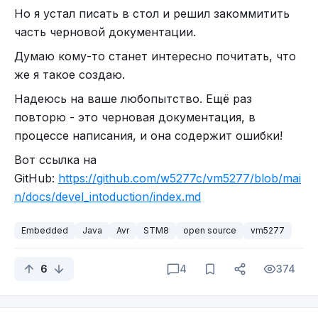
знать как работает серийный порт, что такое
Но я устал писать в стол и решил закоммитить
прерывания и как переносить мою программу с
часть черновой документации.
одного чипа на другой? А еще больше я не хочу
Думаю кому-то станет интересно почитать, что
погружаться в тяжелый синтаксис Си и тем
же я такое создаю.
более ассемблера.
Надеюсь на ваше любопытство. Ещё раз
Я хочу использовать язык похожий на Java,
повторю - это черновая документация, в
чтобы он был максимально безопасен: чтобы моя
процессе написания, и она содержит ошибки!
программа не падала из-за выхода за границы
массивов, чтобы я мог отслеживать
Вот ссылка на
переполнения примитивов, чтобы у меня была
GitHub:
https://github.com/w5277c/vm5277/blob/mai
нормальная работа с исключениями. И я не хочу
n/docs/devel_intoduction/index.md
постоянно заботиться о выделении и
освобождении памяти - из-за этого постоянно
Embedded
Java
Avr
STM8
open source
vm5277
куча трудно диагностируемых ошибок, особенно
если добавить еще работу с указателями. А еще я
6
4
374
хочу композицию, потому что полноценное
наследование неоправданно дорого, особенно