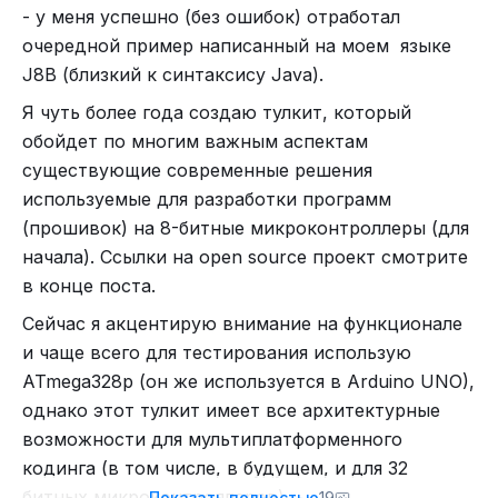
- у меня успешно (без ошибок) отработал
Улучшение бутлоадеров — рабочая версия
очередной пример написанный на моем языке
bldrtiny, оптимизация вывода символов
J8B (б
лизкий к синтаксису Java
).
Также сообщаю, что это мой последний пост на
Я чуть более года создаю тулкит, который
этой площадке. Причина — администрация
обойдет по многим важным аспектам
ресурса не выполняет свои обязанности,
существующие современные решения
объявленные ею в оферте.
используемые для разработки программ
Если вам интересен проект (а я напомню — у
(прошивок) на 8-битные микроконтроллеры (для
него есть ряд ключевых преимуществ по
начала). Ссылки на open source проект смотрите
сравнению с текущими решениями для 8-битных
в конце поста.
микроконтроллеров), вот несколько ссылок:
Сейчас я акцентирую внимание на функционале
и чаще всего для тестирования использую
GitHub —
https://github.com/w5277c/vm5277
ATmega328p (он же используется в Arduino UNO),
Сайт-визитка —
https://vm5277.ru/
однако этот тулкит имеет все архитектурные
Статья на Habr’е —
возможности для мультиплатформенного
https://habr.com/ru/articles/942258/
кодинга (в том числе, в будущем, и для 32
битных микроконтроллеров)
Показать полностью
19