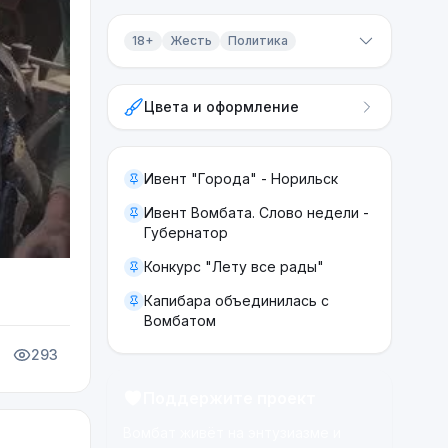
18+
Жесть
Политика
Контент 18+
Цвета и оформление
Жесть
Политика
Ивент "Города" - Норильск
Ивент Вомбата. Слово недели -
Губернатор
Конкурс "Лету все рады"
Капибара объединилась с
Вомбатом
293
Поддержите проект
Вомбат живёт на энтузиазме и