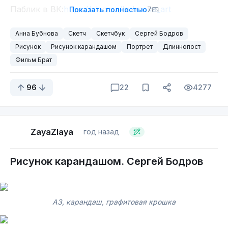
Паблик в ВК:
https://vk.com/bubnova_art
Показать полностью
7
Анна Бубнова
Скетч
Скетчбук
Сергей Бодров
Рисунок
Рисунок карандашом
Портрет
Длиннопост
Фильм Брат
96
22
4277
ZayaZlaya
год назад
Рисунок карандашом. Сергей Бодров
А3, карандаш, графитовая крошка