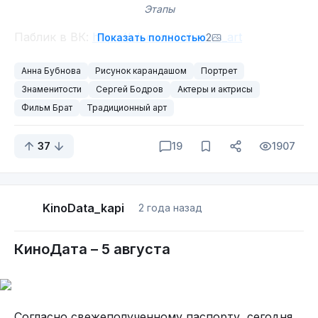
Этапы
Паблик в ВК:
https://vk.com/bubnova_art
Показать полностью
2
Анна Бубнова
Рисунок карандашом
Портрет
Знаменитости
Сергей Бодров
Актеры и актрисы
Фильм Брат
Традиционный арт
37
19
1907
KinoData_kapi
2 года назад
КиноДата – 5 августа
Согласно свежеполученному паспорту, сегодня