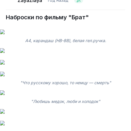
ZayaZlaya
год назад
Наброски по фильму "Брат"
А4, карандаш (НВ-8В), белая гел.ручка.
"Что русскому хорошо, то немцу — смерть"
"Любишь медок, люби и холодок"