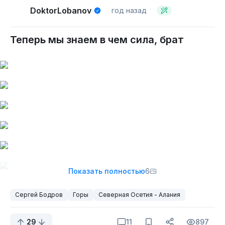
DoktorLobanov
год назад
Теперь мы знаем в чем сила, брат
Показать полностью
6
Сергей Бодров
Горы
Северная Осетия - Алания
29
11
897