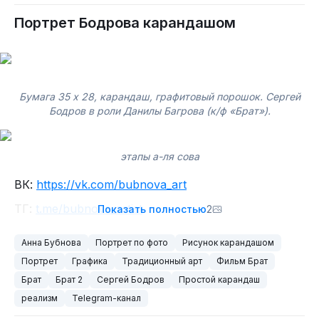
Портрет Бодрова карандашом⁠⁠
Бумага 35 х 28, карандаш, графитовый порошок. Сергей
Бодров в роли Данилы Багрова (к/ф «Брат»).
этапы а-ля сова
ВК:
https://vk.com/bubnova_art
ТГ:
t.me/bubnova_artist
Показать полностью
2
Анна Бубнова
Портрет по фото
Рисунок карандашом
Портрет
Графика
Традиционный арт
Фильм Брат
Брат
Брат 2
Сергей Бодров
Простой карандаш
реализм
Telegram-канал