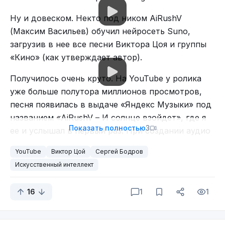
Ну и довеском. Некто под ником AiRushV
(Максим Васильев) обучил нейросеть Suno,
загрузив в нее все песни Виктора Цоя и группы
«Кино» (как утверждает автор).
Получилось очень круто. На YouTube у ролика
уже больше полутора миллионов просмотров,
песня появилась в выдаче «Яндекс Музыки» под
названием «AiRushV – И солнце взойдет», где я
Показать полностью
3
ее и услышал в первый раз. При создании аудио
и ролика автор использовал нейросети Suno,
YouTube
Виктор Цой
Сергей Бодров
Sora, PixVerse, Kling и видередактор CapCut.
Искусственный интеллект
16
1
1