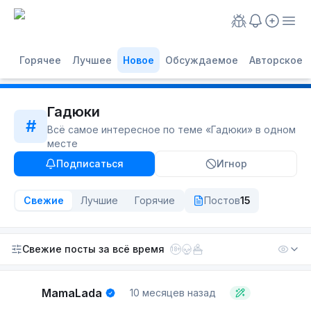
Горячее
Лучшее
Новое
Обсуждаемое
Авторское
Гадюки
#
Всё самое интересное по теме «
Гадюки
» в одном
месте
Подписаться
Игнор
Свежие
Лучшие
Горячие
Постов
15
Свежие посты
за всё время
18+
MamaLada
10 месяцев назад