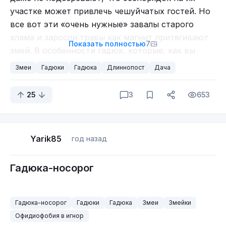
участке может привлечь чешуйчатых гостей. Но
все вот эти «очень нужные» завалы старого
хлама и заросли травы как магнит притягивают
Показать полностью
7
змей. В особенности гадюк, которые, как вы
знаете, не просто страшные, но ещё и ядовитые.
Змеи
Гадюки
Гадюка
Длиннопост
Дача
Так что, если вовремя не разобраться с мусором,
дача запросто может превратиться в опасную
25
3
653
территорию, где встреча со змеёй станет лишь
вопросом времени. Но почему так происходит?
Yarik85
год назад
Гадюка-носорог
Гадюка-носорог
Гадюки
Гадюка
Змеи
Змейки
Офидиофобия в игнор