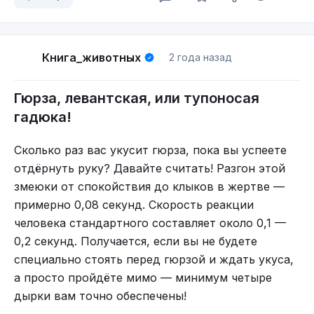
что помогает им сливаться с окружающей
средой. Однако, есть популяции с голубой
окраской, которые уникальны для некоторых
островов.
Книга_животных
2 года назад
- Яд: Содержит гемотоксины, которые разрушают
Гюрза, левантская, или тупоносая
эритроциты и ткани. Хотя их укусы могут быть
гадюка!
опасными, они редко бывают смертельными для
человека при своевременной медицинской
Ещё один повод заглянуть на захламлённый
помощи.
Сколько раз вас укусит гюрза, пока вы успеете
участок — еда. Заваленная мусором дача
отдёрнуть руку? Давайте считать! Разгон этой
- Поведение: Это древесные змеи, которые
привлекает крыс и мышей — основной источник
змеюки от спокойствия до клыков в жертве —
активны в основном ночью. Они искусные
пищи многих рептилий. Могли бы, между
примерно 0,08 секунд. Скорость реакции
охотники и предпочитают питаться мелкими
прочим, им и спасибо сказать за бесплатную
человека стандартного составляет около 0,1 —
млекопитающими и птицами.
дератизацию!
0,2 секунд. Получается, если вы не будете
специально стоять перед гюрзой и ждать укуса,
а просто пройдёте мимо — минимум четыре
дырки вам точно обеспечены!