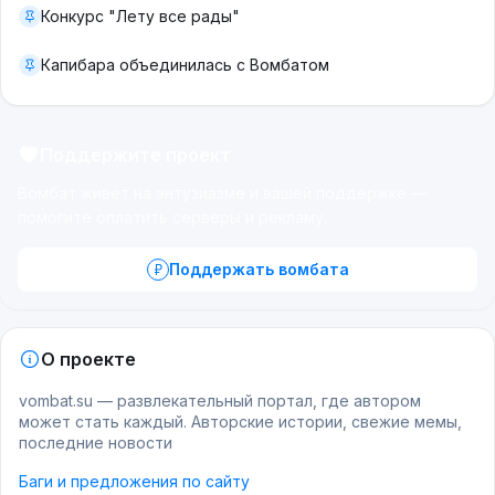
Конкурс "Лету все рады"
Капибара объединилась с Вомбатом
Поддержите проект
Вомбат живёт на энтузиазме и вашей поддержке —
помогите оплатить серверы и рекламу.
Поддержать вомбата
Это весьма нетипичное поведение для змеи.
Обычно ядовитые шнурки шипят, трещат,
раздувают капюшон и делают ложные выпады.
А если не помогает — стараются как можно
О проекте
скорее убраться, чтобы не тратить зря яд и не
vombat.su — развлекательный портал, где автором
попасть самим под раздачу. А гюрза, чтобы
может стать каждый. Авторские истории, свежие мемы,
последние новости
добраться до обидчика, может даже себя
покалечить! Ловцы змей рассказывают, что эти
Баги и предложения по сайту