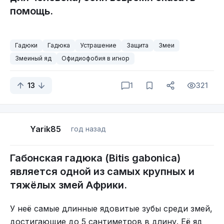
помощь.
Когда нога стала сильно болеть и отекать,
мужчина попросил соседа увезти его в
больницу. Врач потом рассказывал:
Гадюки
Гадюка
Устрашение
Защита
Змеи
- Представляешь! У него одно бедро в два раза
Змеиный яд
Офидиофобия в игнор
толще другого. Штанину пришлось в приемнике
разрезать, так как не получалось стянуть штаны
13
1
321
с ноги. А если бы поехал сразу, таких проблем не
было бы.
Будьте аккуратны. Берегите себя, слушайтесь
Yarik85
год назад
врачей и опасайтесь змей. Быть укушенным
даже неядовитым ужом крайне неприятно.
Габонская гадюка (Bitis gabonica)
является одной из самых крупных и
тяжёлых змей Африки.
У неё самые длинные ядовитые зубы среди змей,
достигающие до 5 сантиметров в длину. Её яд