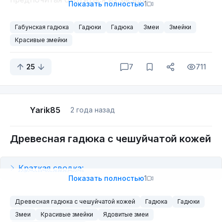
Показать полностью
1
самые большие завалы — там сохраняется более-
менее стабильная плюсовая температура. Даже
Габунская гадюка
Гадюки
Гадюка
Змеи
Змейки
если на улице лютый минус, рептилии выживут.
Красивые змейки
25
7
711
Yarik85
2 года назад
Древесная гадюка с чешуйчатой кожей
Краткая сводка:
Показать полностью
1
- Распространение: Этот вид обитает в
Древесная гадюка с чешуйчатой кожей
Гадюка
Гадюки
тропических лесах Западной и Центральной
Змеи
Красивые змейки
Ядовитые змеи
Африки.