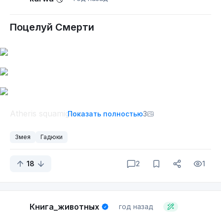
Поцелуй Смерти
Atheris squamigera
Показать полностью
3
Змея
Гадюки
18
2
1
Книга_животных
год назад