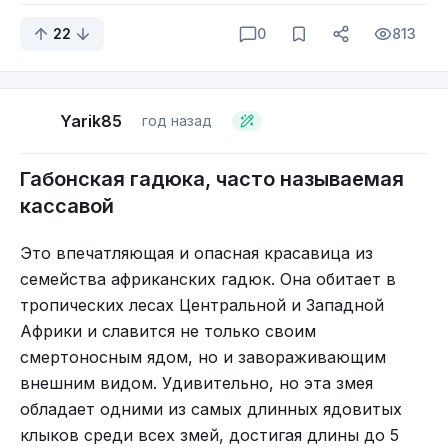
22
0
813
Yarik85
год назад
Дело тут сразу в трёх вещах: укрытие, тепло и
Габонская гадюка, часто называемая
еда. Змеи хоть и выглядят страшно, но они
кассавой
отнюдь не неприкосновенны. На них охотятся
Это впечатляющая и опасная красавица из
многие птицы вроде коршунов, канюков,
семейства африканских гадюк. Она обитает в
змееядов и аистов. Их ловят ежи, барсуки, лисы
тропических лесах Центральной и Западной
и куницы. Даже другие змеи порой едят змей!
Африки и славится не только своим
Рептилиям важно иметь хоть какое-то убежище.
смертоносным ядом, но и завораживающим
В дикой природе змеюки используют чьи-нибудь
внешним видом. Удивительно, но эта змея
старые норы, расщелины в камнях, заросли
обладает одними из самых длинных ядовитых
высокой травы, густые кусты, ямы под корнями
клыков среди всех змей, достигая длины до 5
деревьев.