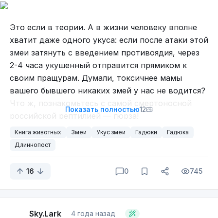
Это если в теории. А в жизни человеку вполне
хватит даже одного укуса: если после атаки этой
змеи затянуть с введением противоядия, через
2-4 часа укушенный отправится прямиком к
своим пращурам. Думали, токсичнее мамы
вашего бывшего никаких змей у нас не водится?
Что ж, познакомьтесь с самой смертоносной
Показать полностью
12
российской рептилией — гюрза!
Книга животных
Змеи
Укус змеи
Гадюки
Гадюка
Длиннопост
16
0
745
На человеческой даче безопасно, тепло и сытно.
Будь вы змеёй, отказались бы вы от таких
Sky.Lark
4 года назад