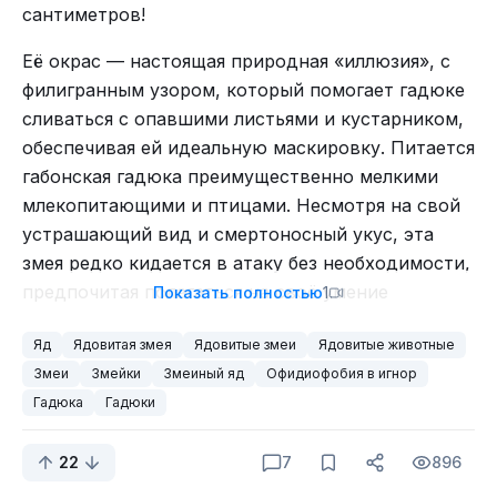
сантиметров!
Её окрас — настоящая природная «иллюзия», с
филигранным узором, который помогает гадюке
сливаться с опавшими листьями и кустарником,
обеспечивая ей идеальную маскировку. Питается
габонская гадюка преимущественно мелкими
млекопитающими и птицами. Несмотря на свой
устрашающий вид и смертоносный укус, эта
змея редко кидается в атаку без необходимости,
предпочитая полагаться на своё умение
Показать полностью
1
скрываться.
На участке человека мало того, что хищников
Яд
Ядовитая змея
Ядовитые змеи
Ядовитые животные
Интересный факт: в отличие от многих других
никаких не водится, так ещё и укромных мест
Змеи
Змейки
Змеиный яд
Офидиофобия в игнор
змей, габонская гадюка способна
достаточно! Груда старых веток и травы,
Гадюка
Гадюки
контролировать количество вводимого яда. Это
строительный мусор и просто куча старого
значит, что при укусе она может варьировать
хлама — идеально!
22
7
896
дозу, «экономя» яд для будущих охот или