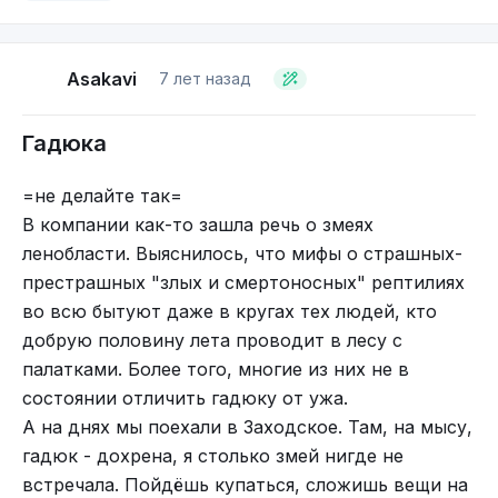
маскировка, скверный характер и очень сильный
яд. Убийственное комбо!
Asakavi
7 лет назад
Гадюка
=не делайте так=
В компании как-то зашла речь о змеях
ленобласти. Выяснилось, что мифы о страшных-
престрашных "злых и смертоносных" рептилиях
во всю бытуют даже в кругах тех людей, кто
добрую половину лета проводит в лесу с
палатками. Более того, многие из них не в
состоянии отличить гадюку от ужа.
А на днях мы поехали в Заходское. Там, на мысу,
На морду лица гюрзу можно легко спутать с её
гадюк - дохрена, я столько змей нигде не
близкими родственницами — гадюками
встречала. Пойдёшь купаться, сложишь вещи на
обыкновенными. Выдаёт нашу героиню более