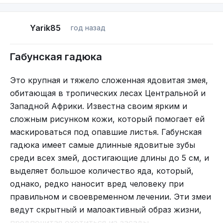
самообороны. Такой механизм делает её одним
из самых хитрых стратегов животного мира!
Yarik85
год назад
Габунская гадюка
Это крупная и тяжело сложенная ядовитая змея,
обитающая в тропических лесах Центральной и
Западной Африки. Известна своим ярким и
сложным рисунком кожи, который помогает ей
Бонусом такое логово защитит ещё и от холода.
маскироваться под опавшие листья. Габунская
Змеи ведь существа холоднокровные, то есть не
гадюка имеет самые длинные ядовитые зубы
могут поднять свою температуру с помощью
среди всех змей, достигающие длины до 5 см, и
метаболизма. Так что им приходится по утрам
выделяет большое количество яда, который,
греться на солнышке, а на ночь прятаться куда
однако, редко наносит вред человеку при
подальше, — чтобы не съели, и чтобы не
правильном и своевременном лечении. Эти змеи
окоченеть. На зиму рептилии и вовсе стараются
ведут скрытный и малоактивный образ жизни,
забраться в самые глубокие норы и залезть под
предпочитая охотиться из засады.