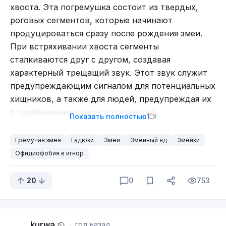
хвоста. Эта погремушка состоит из твердых,
роговых сегментов, которые начинают
продуцироваться сразу после рождения змеи.
При встряхивании хвоста сегменты
сталкиваются друг с другом, создавая
характерный трещащий звук. Этот звук служит
предупреждающим сигналом для потенциальных
хищников, а также для людей, предупреждая их
о приближении опасного существа.
Показать полностью
1
Гремучая змея
Гадюки
Змеи
Змеиный яд
Змейки
Офидиофобия в игнор
20
0
753
kurwa
год назад