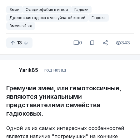
Змеи
Офидиофобия в игнор
Гадюки
Древесная гадюка с чешуйчатой кожей
Гадюка
Змеиный яд
13
0
343
Yarik85
год назад
Гремучие змеи, или гемотоксичные,
являются уникальными
представителями семейства
гадюковых.
Одной из их самых интересных особенностей
является наличие "погремушки" на кончике