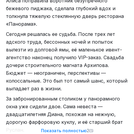
Алиса поправила воротник безупречного
сенсорным экраном.
бежевого пиджака, сделала глубокий вдох и
​Папка называлась банально и обманчиво:
толкнула тяжелую стеклянную дверь ресторана
«Ремонт 2023». Но внутри не было ни кафельной
«Панорама».
плитки, ни рулонов обоев, ни счетов из
​Сегодня решалась ее судьба. После трех лет
строительных магазинов.
адского труда, бессонных ночей и попыток
​Там сотенными рядами шли свежие, сочные,
вылезти из долговой ямы, её маленькое ивент-
пронзительно-счастливые фотографии. На них
агентство наконец получило VIP-заказ. Свадьба
мой муж — безупречный, любящий, уставший на
дочери строительного магната Архипова.
словах Артем — сиял совершенно другой,
Бюджет — неограничен, перспективы —
незнакомой мне жизнью. Вот он с открытой
колоссальные. Это был тот самый шанс, который
улыбкой жарит стейки на террасе залитого
выпадает раз в жизни.
солнцем загородного коттеджа. Вот бережно
​За забронированным столиком у панорамного
держит за руку красивую, ухоженную женщину с
окна уже сидели двое. Сама невеста —
мягким, открытым взглядом. А вот они вдвоем
двадцатилетняя Диана, похожая на нежную,
весело кружат в воздухе девочку лет четырех с
дорогую фарфоровую куклу, и её старший брат
огромными бантами и такими же пронзительно-
Руслан.
Показать полностью
2
серыми глазами, как у моего мужа.