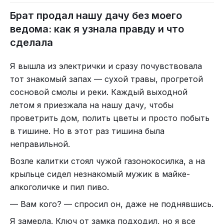
пациентом, что он всё, даже кардиограф,
это антиаритмический препарат, который
Краснодарский край. На деньги от продажи
Брат продал нашу дачу без моего
кровью залил? Кровью был забрызган монитор
вводят в разведении). Спросила я Асю, почему
квартиры Вера купила дом в Темрюке и открыла
аппарата. В крови были провода и присоски
нет доступа? Ася ответила, что родственники
ведома: как я узнала правду и что
лавку по продаже "фруктов-продуктов". Тогда
грудных отведений. Прищепки от стандартных
сказали, что вена у неё одна всего, и попасть в
сделала
цены на недвижимость в Темрюке были
отведений были в сгустках крови.
неё может только одна родственница, но она
смешные, ещё и на бизнес хватило.
Я вышла из электрички и сразу почувствовала
сейчас уехала. ¯\_(ツ)_/¯
Вера с Сашей всё ещё живут вместе.
Пришлось мне всю дорогу отмывать
тот знакомый запах — сухой травы, прогретой
Возвращаться на Урал не собираются. Вот так
кардиограф, периодически матеря Майора. А
На кардиограмме пациентке, которую сделали
сосновой смолы и реки. Каждый выходной
случайное знакомство изменило жизнь двух
когда я вернулась с вызова на базу ко мне
до нашего приезда, половина плёнки нечитаема,
летом я приезжала на нашу дачу, чтобы
людей.
подошла врач, с которой работал Майор Вихрь,
на второй половине можно разглядеть
проветрить дом, полить цветы и просто побыть
и сказала:
фибрилляцию предсердий. Краем уха ловлю
в тишине. Но в этот раз тишина была
слова Майора Вихря о том, что давление у
- Ты зачем Майора подставила? Сказала бы мне,
неправильной.
женщины 120/80. Что же она бледная то такая?
я бы сама помыла всё.
Возле калитки стоял чужой газонокосилка, а на
Выслушав Майора Вихря, Виктор Петрович
- Ага. И манжету от тонометра постирала, и за
крыльце сидел незнакомый мужик в майке-
говорит, что бригада может ехать. Бригада
пару минут её высушила? А затем со мной на
алкоголичке и пил пиво.
моментом собралась и покинула квартиру.
вызов поехала, и всю дорогу кардиограф
— Вам кого? — спросил он, даже не поднявшись.
Виктор Петрович начинает осматривать
отмывала? Ты так это видишь? Было бы там
пациентку и опрашивать родственников. На
Я замерла. Ключ от замка подходил, но я все
немного крови на ящике, я и сама отмыла. А так