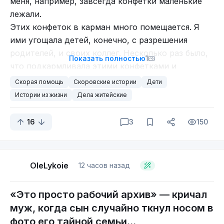
меня, например, завсегда конфетки маленькие
лежали.
Этих конфеток в карман много помещается. Я
ими угощала детей, конечно, с разрешения
родителей, и своих коллег. Несколько раз было,
Показать полностью
1
что подкармливала этими конфетками и
взрослых больных. А конфеты в моих карманах
Скорая помощь
Скоровские истории
Дети
появились лет 10 назад после одного случая.
Истории из жизни
Дела житейские
Есть в нашем городе приют, куда попадают на
временное содержание дети, попавшие в
16
3
150
трудную жизненную ситуацию. Возраст детей от
«младшего садичного» до подросткового. И
большинство этих детей из неблагополучных
OleLykoie
12 часов назад
семей, в которых решается вопрос о лишении
родительских прав. Полных сирот, у которых
«Это просто рабочий архив» — кричал
нет в живых обоих родителей и других
муж, когда сын случайно ткнул носом в
родственников, я там не встречала. А общаюсь я
фото его тайной семьи...
с этими детьми по долгу службы, если ребёнок