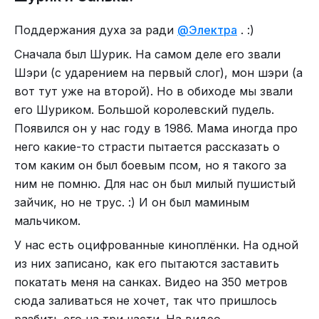
направилась к остановке. На душе было пусто и
ленту новостей в телефоне. Обычный вечер. Он
чисто, как в доме, из которого вынесли все
улыбнулся, когда она вошла.
Поддержания духа за ради
@Электра
. :)
старые вещи.
— Ужин готов? Я умираю с голоду.
Сначала был Шурик. На самом деле его звали
Следующая история:
Муж запретил работать
Шэри (с ударением на первый слог), мон шэри (а
— Сейчас, — ответила она, стараясь, чтобы
из-за ребёнка, а через месяц узнал цену моего
вот тут уже на второй). Но в обиходе мы звали
голос звучал ровно. — Слушай... Ты сегодня в
молчания
его Шуриком. Большой королевский пудель.
пиджаке был. Зачем? Ты же не надевал его с
Появился он у нас году в 1986. Мама иногда про
прошлой недели.
него какие-то страсти пытается рассказать о
Серёжа поднял глаза от экрана. На его лице на
том каким он был боевым псом, но я такого за
мгновение мелькнуло недоумение, но он быстро
ним не помню. Для нас он был милый пушистый
взял себя в руки.
зайчик, но не трус. :) И он был маминым
— А, ну да. Встреча была с партнёрами. Захотел
мальчиком.
выглядеть солиднее.
У нас есть оцифрованные киноплёнки. На одной
— Понятно.
А ещё я с друзьями и мужем хожу в походы.
из них записано, как его пытаются заставить
Чаще в походы выходного дня. У нас на Урале
Она села на кресло напротив. Зажигалка жгла
покатать меня на санках. Видео на 350 метров
много интересных мест есть, которые можно за
карман её домашних штанов. Она специально не
сюда заливаться не хочет, так что пришлось
один день посетить. Но бывает, что с ночёвкой