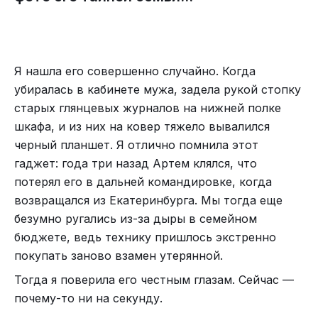
заболел и нуждается в стационаре.
Не люблю я в этом месте бывать: детей до слёз
жалко. Но и отказаться от вызова тоже не могу.
И вот однажды дали мне вызов: перевозка в
Я нашла его совершенно случайно. Когда
инфекционное отделение ребёнка. Возраст – 3,5
убиралась в кабинете мужа, задела рукой стопку
года. Диагноз – ОРВИ. Нельзя его в приюте
старых глянцевых журналов на нижней полке
держать: других детей заразить может.
шкафа, и из них на ковер тяжело вывалился
Встретила меня воспитательница. Вывела
черный планшет. Я отлично помнила этот
мальчика с вещами. Я его посмотрела, немного
гаджет: года три назад Артем клялся, что
поговорила. Одели ребёнка. Вот уже на лестнице
потерял его в дальней командировке, когда
стоим, а он из кармана куртки своей достаёт
возвращался из Екатеринбурга. Мы тогда еще
конфету и мне протягивает. Я отказываюсь:
безумно ругались из-за дыры в семейном
– Спасибо, милый, но оставь её лучше себе.
бюджете, ведь технику пришлось экстренно
Мальчик хмурится, но конфету не убирает. Тут
покупать заново взамен утерянной.
воспитательница говорит:
​Тогда я поверила его честным глазам. Сейчас —
– Нельзя отказываться. Возьмите себе конфету. У
почему-то ни на секунду.
него ещё есть. Не стесняйтесь.