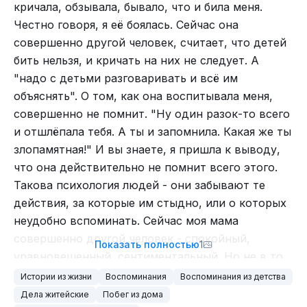
Сказал, что Шурика сбила машина. Мы сделали
некурящему мужчине? Глупость. Даже если
кричала, обзывала, бывало, что и била меня.
как было велено и, плача, слушали как папа
просто как сувенир...
Честно говоря, я её боялась. Сейчас она
Красота на Иремеле невероятная. Очень
устраивает плачущего Шурика в коридоре.
совершенно другой человек, считает, что детей
рекомендую туда съездить.
Она встала и пошла на кухню, чтобы проверить,
Потом нам разрешили к нему выйти и очень
бить нельзя, и кричать на них не следует. А
не подгорела ли курица. На самом деле ей нужно
аккуратно погладить по голове. Шурик лежал в
"надо с детьми разговаривать и всё им
было перевести дыхание. Убедиться, что она не
коридоре, завёрнутый в одеяло, скулил, но всё
объяснять". О том, как она воспитывала меня,
сходит с ума.
равно вилял хвостом при виде нас. Перед
совершенно не помнит. "Ну один разок-то всего
«Вера, ты просто устала. Придумываешь себе. Он
маминым приходом нас опять загнали в комнату.
и отшлёпала тебя. А ты и запомнила. Какая же ты
же не даёт поводов. Никогда. Всегда приходит
Шурик услышал маму, увидел маму, лизнул её
злопамятная!" И вы знаете, я пришла к выводу,
вовремя, звонит, если задерживается. Какой
руки, очень тяжело вздохнул и умер.
что она действительно не помнит всего этого.
может быть повод?»
Мама рыдала ужасно. Она несколько дней даже
Такова психология людей - они забывают те
Она взяла нож и начала нарезать салат, но руки
на работу не могла ходить. Трое суток она
действия, за которые им стыдно, или о которых
дрожали. Нож скользнул по пальцу, и она
просто постоянно плакала. У мамы с папой в тот
неудобно вспоминать. Сейчас моя мама
вздрогнула.
период были непростые отношения и Шурик был
совершенно другой человек - спокойный,
Показать полностью
1
для неё душевным другом.
уравновешенный, сентиментальный. Но не в то
— Вера! — Серёжа вошёл на кухню. — Ты
время...
порезалась? Дай посмотрю.
Истории из жизни
Воспоминания
Воспоминания из детства
Шурика похоронили в том же лесопарке рядом с
Дела житейские
Побег из дома
домом.
Он подошёл, взял её руку, поднёс к свету. На