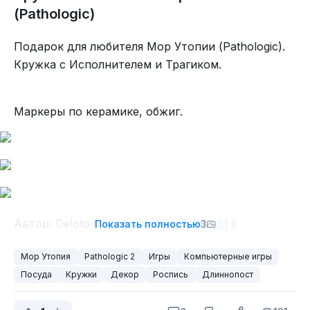
(Pathologic)
на что намекает архитектура, имена персонажей
и многое другое. Найдётся место и мистике,
Подарок для любителя Мор Утопии (Pathologic).
куда уж без неё.
Кружка с Исполнителем и Трагиком.
Маркеры по керамике, обжиг.
Автор: Deloto (
https://vk.com/deloto_51
)
Показать полностью
3
Мор Утопия
Pathologic 2
Игры
Компьютерные игры
По ходу прохождения придётся натурально
Посуда
Кружки
Декор
Роспись
Длиннопост
выживать - искать еду, воду, а также избегать
этого самого мора. Болезнь постепенно