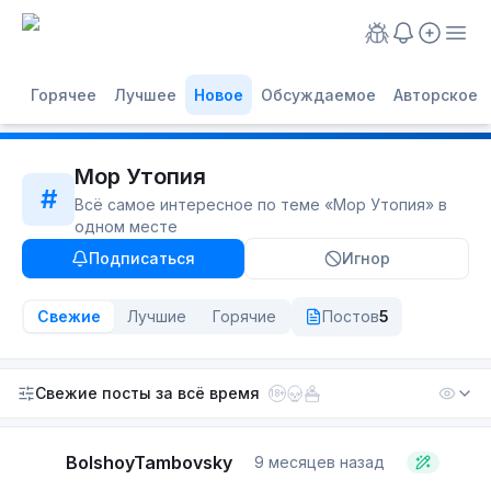
Горячее
Лучшее
Новое
Обсуждаемое
Авторское
Мор Утопия
#
Всё самое интересное по теме «
Мор Утопия
» в
одном месте
Подписаться
Игнор
Свежие
Лучшие
Горячие
Постов
5
Свежие посты
за всё время
18+
BolshoyTambovsky
9 месяцев назад