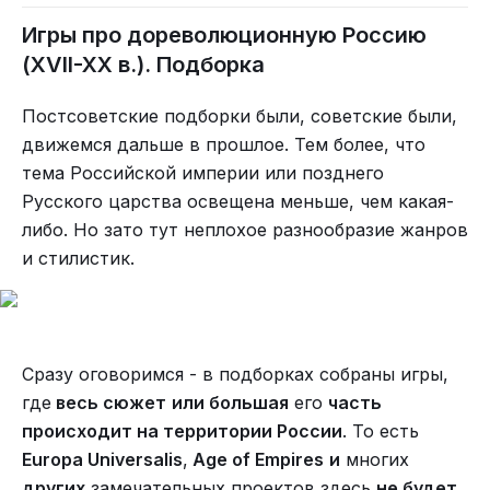
Игры про дореволюционную Россию
(XVII-XX в.). Подборка
Постсоветские подборки были, советские были,
движемся дальше в прошлое. Тем более, что
тема Российской империи или позднего
Русского царства освещена меньше, чем какая-
либо. Но зато тут неплохое разнообразие жанров
и стилистик.
Сразу оговоримся - в подборках собраны игры,
где
весь сюжет
или большая
его
часть
происходит на территории России
. То есть
Europa Universalis
,
Age of Empires
и
многих
других
замечательных проектов здесь
не будет
.