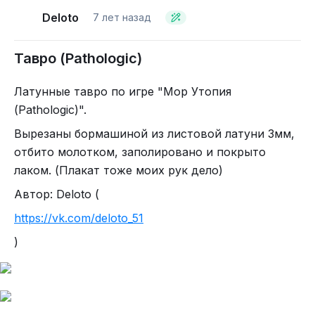
Deloto
7 лет назад
Тавро (Pathologic)
Латунные тавро по игре "Мор Утопия
Геймплейно, это Manor Lords ещё до того, как
(Pathologic)".
появился Manor Lords. Строим деревню,
Вырезаны бормашиной из листовой латуни 3мм,
добываем ресурсы, обеспечиваем потребности
отбито молотком, заполировано и покрыто
населения. Тут ничего прямо супер
лаком. (Плакат тоже моих рук дело)
оригинального нет. Со временем деревня
Автор: Deloto (
превращается в посёлок, а посёлок в город. Тут
скорее упор делается на атмосферу.
https://vk.com/deloto_51
)