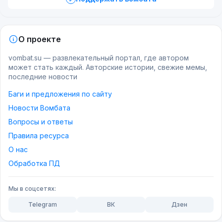
Разработчик - Arclight Creations (Польша)
Издатель - Klabater
Симулятор выживания в Сибири. Игра
О проекте
Заполировано финишной пастой, покрыто лаком,
повествует о крушении поезда в 1917 году, на
готово. Фото готового результата см. выше и
vombat.su — развлекательный портал, где автором
самом излёте Империи.
здесь
.
может стать каждый. Авторские истории, свежие мемы,
последние новости
Автор: Deloto (
https://vk.com/deloto_51
)
Баги и предложения по сайту
Новости Вомбата
Вопросы и ответы
Правила ресурса
О нас
Обработка ПД
Мы в соцсетях:
Начинается всё с того, что на шедший по
Telegram
ВК
Дзен
транссибирской магистрали поезд напали
грабители и случайно вызвали крушение. Теперь