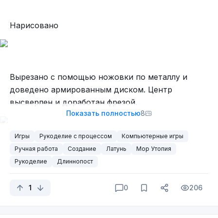
Жанр - градостроительный симулятор
Нарисовано
Год - 2020 (ранний доступ)
Платформа - ПК
Разработчик - yevhen8 (Украина)
Издатель - yevhen8
Вырезано с помощью ножовки по металлу и
Градостроительный симулятор в сеттинге
доведено армированным диском. Центр
Малороссии XVIII века. Разработан одним
высверлен и доработан фрезой.
человеком - харьковским программистом
Показать полностью
8
Евгением, в работе находится ещё с 2018 года и
до сих пор остаётся в раннем доступе. Тем не
Игры
Рукоделие с процессом
Компьютерные игры
менее, многие рецензенты уже называют его
Ручная работа
Создание
Латунь
Мор Утопия
Высверливание труднодоступных мест
своим любимым симулятором.
Рукоделие
Длиннопост
1
0
206