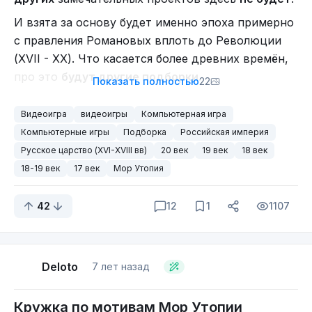
И взята за основу будет именно эпоха примерно
с правления Романовых вплоть до Революции
(XVII - XX). Что касается более древних времён,
про это
будут другие подборки
.
Показать полностью
22
Мор. Утопия / Pathologic
Видеоигра
видеоигры
Компьютерная игра
Компьютерные игры
Подборка
Российская империя
Жанр - Хоррор / RPG
Русское царство (XVI-XVIII вв)
20 век
19 век
18 век
Год - 2005 / 2015 (ремастер), 2019 (ремейк)
18-19 век
17 век
Мор Утопия
Платформа - ПК, PS4, Xbox One
Разработчик - Ice-Pick Lodge (Россия)
42
12
1
1107
Издатель - Бука, Devolver Digital (ремастер),
tinyBuild (ремейк)
Популярная среди интернет-нетакусиков драма
Deloto
7 лет назад
про эпидемию, охватившую город где-то в
неназванной стране. Но за основу явно взята
Кружка по мотивам Мор Утопии
Российская империя незадолго до Революции,