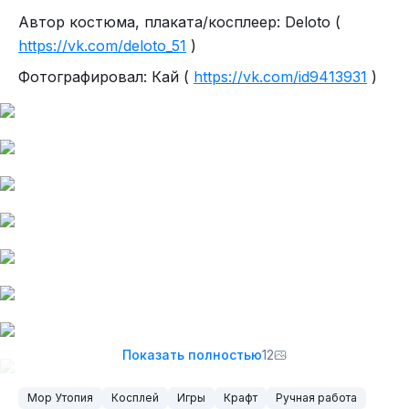
выходило много: про Штирлица, про Петьку с
Автор костюма, плаката/косплеер: Deloto (
Василием Ивановичем, и даже по Варкрафту был
https://vk.com/deloto_51
)
(причём почти каноничный). Ржевский не стал
Фотографировал: Кай (
https://vk.com/id9413931
)
самым известным русским квестом, но его и не
забыли.
То же самое со вторым тавро
Показать полностью
12
Перед нами буквально компиляция всех
возможных анекдотов про поручика, поданная в
Мор Утопия
Косплей
Игры
Крафт
Ручная работа