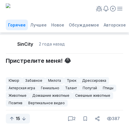
Горячее
Лучшее
Новое
Обсуждаемое
Авторское
SinCity
2 года назад
Пристрелите меня! 😂
Юмор
Забавное
Милота
Трюк
Дрессировка
Актерская игра
Гениально
Талант
Попугай
Птицы
Животные
Домашние животные
Смешные животные
Позитив
Вертикальное видео
15
2
387