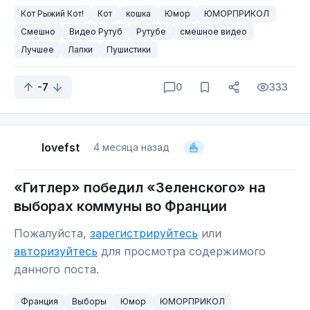
Кот Рыжий Кот!
Кот
кошка
Юмор
ЮМОРПРИКОЛ
Смешно
Видео Рутуб
Рутубе
смешное видео
Лучшее
Лапки
Пушистики
-7
0
333
lovefst
4 месяца назад
«Гитлер» победил «Зеленского» на
выборах коммуны во Франции
Пожалуйста,
зарегистрируйтесь
или
авторизуйтесь
для просмотра содержимого
данного поста.
Франция
Выборы
Юмор
ЮМОРПРИКОЛ