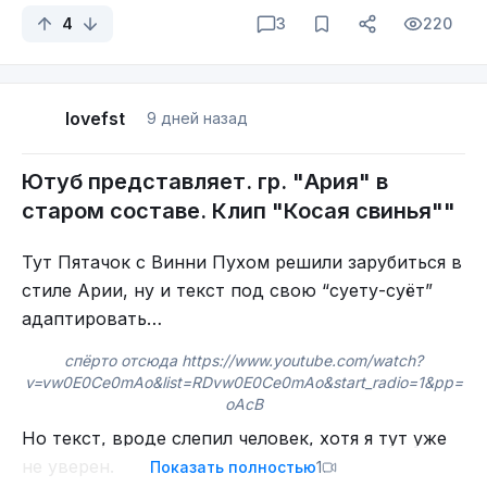
4
3
220
lovefst
9 дней назад
Ютуб представляет. гр. "Ария" в
старом составе. Клип "Косая свинья""
Тут Пятачок с Винни Пухом решили зарубиться в
стиле Арии, ну и текст под свою “суету-суёт”
адаптировать…
спёрто отсюда https://www.youtube.com/watch?
v=vw0E0Ce0mAo&list=RDvw0E0Ce0mAo&start_radio=1&pp=
oAcB
Но текст, вроде слепил человек, хотя я тут уже
не уверен.
Показать полностью
1