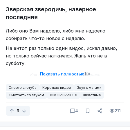
Зверская зверодичь, наверное
последняя
Либо оно Вам надоело, либо мне надоело
собирать что-то новое с неделю.
На ентот раз только один видос, искал давно,
но только сейчас наткнулся. Жаль что не в
субботу.
Показать полностью
1
Как говорится - без комментариев
Спёрто с ютуба
Короткие видео
Звук с матами
Смотреть со звуком
ЮМОРПРИКОЛ
Животные
9
4
211