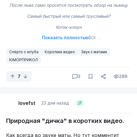
После льва само просится посмотреть обзор на львицу
Самый быстрый или самый трусливый?
Котик-клоун
Показать полностью
5
Ещё одна домашняя живность
Спёрто с ютуба
Короткие видео
Звук с матами
ЮМОРПРИКОЛ
7
3
289
lovefst
23 дня назад
Природная "дичка" в коротких видео.
Как всегда во звуке маты. Но тут комментит