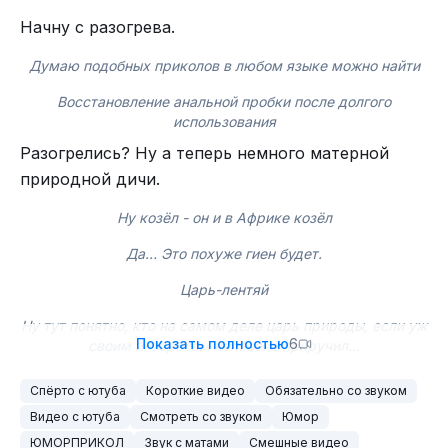
Начну с разогрева.
Думаю подобных приколов в любом языке можно найти
Восстановление анальной пробки после долгого
использования
Разогрелись? Ну а теперь немного матерной
природной дичи.
Ну козёл - он и в Африке козёл
Да… Это похуже гиен будет.
Царь-лентяй
Ну тут понятно, кто на самом деле царь природы, если уж
Показать полностью
6
своим интересам человека приручил…
Спёрто с ютуба
Короткие видео
Обязательно со звуком
Видео с ютуба
Смотреть со звуком
Юмор
ЮМОРПРИКОЛ
Звук с матами
Смешные видео