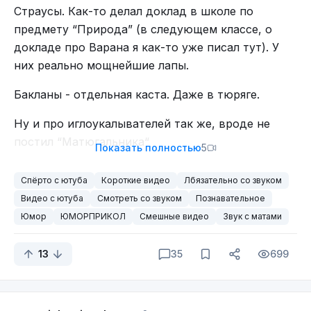
Страусы. Как-то делал доклад в школе по
предмету “Природа” (в следующем классе, о
докладе про Варана я как-то уже писал тут). У
них реально мощнейшие лапы.
Бакланы - отдельная каста. Даже в тюряге.
Ну и про иглоукалывателей так же, вроде не
постил “Матюгальника“
Показать полностью
5
Спёрто с ютуба
Короткие видео
Лбязательно со звуком
Видео с ютуба
Смотреть со звуком
Познавательное
Юмор
ЮМОРПРИКОЛ
Смешные видео
Звук с матами
13
35
699