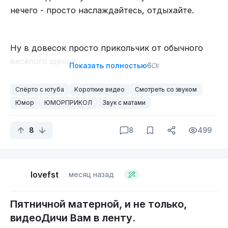
нечего - просто наслаждайтесь, отдыхайте.
Ну в довесок просто прикольчик от обычного
весёлого щенка…
Показать полностью
6
Спёрто с ютуба
Короткие видео
Смотреть со звуком
Юмор
ЮМОРПРИКОЛ
Звук с матами
8
8
499
lovefst
месяц назад
Пятничной матерной, и не только,
видеоДичи Вам в ленту.