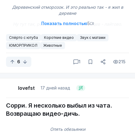
Деревенский отморозок. И это реально так - я жил в
деревне
Показать полностью
5
Ну тут так, ревность домашних питомцев - лайтово.
Спёрто с ютуба
Короткие видео
Звук с матами
ЮМОРПРИКОЛ
Животные
6
1
215
lovefst
17 дней назад
Сорри. Я несколько выбыл из чата.
Возвращаю видео-дичь.
Опять обезьянки