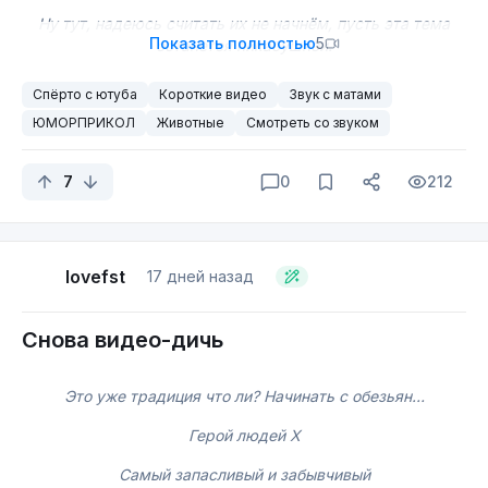
Ну тут, надеюсь считать их не начнём, пусть эта тема
Показать полностью
5
останется пикабушной.
Спёрто с ютуба
Короткие видео
Звук с матами
ЮМОРПРИКОЛ
Животные
Смотреть со звуком
7
0
212
lovefst
17 дней назад
Снова видео-дичь
Это уже традиция что ли? Начинать с обезьян…
Герой людей X
Самый запасливый и забывчивый