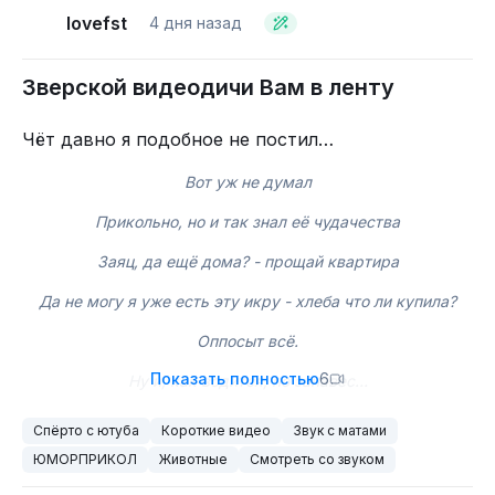
lovefst
4 дня назад
Зверской видеодичи Вам в ленту
Чёт давно я подобное не постил…
Вот уж не думал
Прикольно, но и так знал её чудачества
Заяц, да ещё дома? - прощай квартира
Да не могу я уже есть эту икру - хлеба что ли купила?
Оппосыт всё.
Показать полностью
6
Ну и, как водится, по занавес…
Спёрто с ютуба
Короткие видео
Звук с матами
ЮМОРПРИКОЛ
Животные
Смотреть со звуком