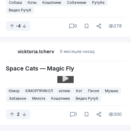
Собака
Коты
Кошатники
Собачники
Рутубе
Видео Рутуб
-4
0
278
vicktoria.tcherv
6 месяцев назад
Space Cats — Magic Fly
Юмор
ЮМОРПРИКОЛ
котики
Кот
Песня
Музыка
Забавное
Милота
Кошатники
Видео Рутуб
2
1
300