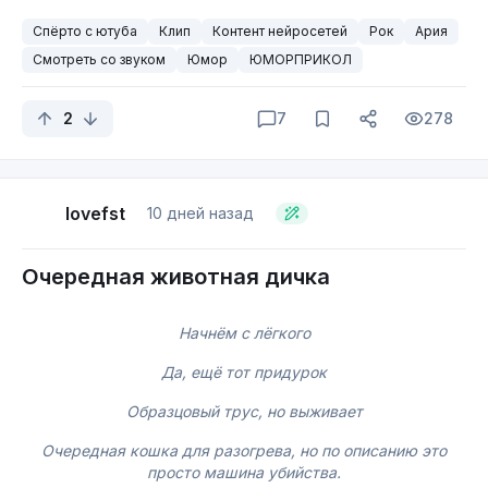
Спёрто с ютуба
Клип
Контент нейросетей
Рок
Ария
Смотреть со звуком
Юмор
ЮМОРПРИКОЛ
2
7
278
lovefst
10 дней назад
Очередная животная дичка
Начнём с лёгкого
Да, ещё тот придурок
Образцовый трус, но выживает
Очередная кошка для разогрева, но по описанию это
просто машина убийства.