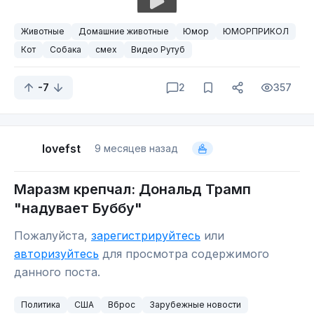
Животные
Домашние животные
Юмор
ЮМОРПРИКОЛ
Кот
Собака
смех
Видео Рутуб
-7
2
357
lovefst
9 месяцев назад
Маразм крепчал: Дональд Трамп
"надувает Буббу"
Пожалуйста,
зарегистрируйтесь
или
авторизуйтесь
для просмотра содержимого
данного поста.
Политика
США
Вброс
Зарубежные новости