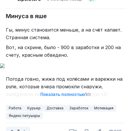
прям намеренно не стал останавливаться и
орать на них, потому что я бы не удержался и
Минуса в яше
полез этому папаше ебосос крошить.
Гы, минус становится меньше, а на счёт капает.
Сука.
Странная система.
Моя двухколесная помойка 30 килов весит. И я
Вот, на скрине, было - 900 в заработке и 200 на
60. И заказ в районе десятки. Базаров нет, я по
счету, красным обведено.
правилам еду, 25 в час, но если этот центнер
прилетит в пиздючеллу, он же сдохнет нахуй. А
я с расстройства его батю очень постараюсь
Погода говно, жижа под колёсами и варежки на
завалить чтобы не просто так турма сидеть.
руле, которые вчера промокли снаружи,
Уебаны блядь.
заледенели нахуй. Как в труп руки сую xD
Показать полностью
1
Короче, нервное воскресенье у меня выдалось.
Работа
Курьер
Доставка
Заработок
Мотивация
И Яндекс пидорас.
Яндекс петушары