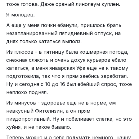
тоже готова. Даже сраный линолеум куплен.
Я молодец.
А еще у меня почки ебанули, пришлось брать
незапланированный пятидневный отпуск, на
днях только кататься выполз.
Кстати! Кто вообще назвал “яндекс.браузер”
Из плюсов - в пятницу была кошмарная погода,
браузером? Ах да! Нельзя же назвать свой высер
снежная слякоть и очень дохуя курьеров ебало
яндекс.помойка, а потом удивляться, что им
кататься, а меня январская Уфа ещё не к такому
никто не пользуется, а так глядишь, кто-нибудь
подготовила, так что я прям заебись заработал.
да поведётся на псевдоскрепную чушь и то, что
Ну и сегодня с 10 до 16 был ебейший спрос, тоже
с этой помойкой всё будет работать.
неплохо поднял.
А вы как? Повелись? Или пользуетесь
Из минусов - здоровье ещё не в норме, ем
настоящими браузерами? Хоть бы даже Internet
невкусный Фитолизин, а он прям
Explorer’ом?
пиздопротивный. Ну и побаливает слегка, но это
Я просто к чему. У меня с яндексом, как с
хуйня, и не такое бывало.
явлением, не сложилось ещё с тех пор, когда они
Теперь можно и о себе подумать немного, начну