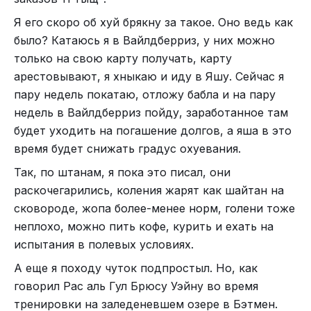
государственные учреждения (например,
Я его скоро об хуй брякну за такое. Оно ведь как
налоговая) или тендерные площадки требуют,
было? Катаюсь я в Вайлдберриз, у них можно
чтобы браузер соответствовал определённым
только на свою карту получать, карту
требованиям. Так вот, Chromium GOST проходит
арестовывают, я хныкаю и иду в Яшу. Сейчас я
по требованиям, говняндекс тоже (видимо
пару недель покатаю, отложу бабла и на пару
приплатили кому следует), и неожиданно, Mozilla
недель в Вайлдберриз пойду, заработанное там
тоже проходит. Как видите, совсем
будет уходить на погашение долгов, а яша в это
необязательно пользоваться недобраузером,
время будет снижать градус охуевания.
гораздо проще использовать что-то нормально
работающее. Да! Главное! Ни в коем случае не
Так, по штанам, я пока это писал, они
устанавливать яндекс-поиск по умолчанию.
раскочегарились, коления жарят как шайтан на
Лучше ипользовать гугл, а ещё лучше
сковороде, жопа более-менее норм, голени тоже
DuckDuckGo (свой браузер у них тоже есть).
неплохо, можно пить кофе, курить и ехать на
испытания в полевых условиях.
Ну вот, как-то так. Слегка негативный получился
пост. Вот вам котят с сердечками для милоты.
А еще я походу чуток подпростыл. Но, как
говорил Рас аль Гул Брюсу Уэйну во время
тренировки на заледеневшем озере в Бэтмен.