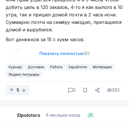
добить цель в 120 заказов, 4-го я как выполз в 10
утра, так и пришел домой почти в 2 часа ночи.
Суммарно почти на семёру наездил, притащился
домой и вырубился.
Вот денежков за 15 с хуем часов:
Показать полностью
3
Под утро Яша начислит бонус, приплюсует к
Курьер
Доставка
Работа
Заработок
Мотивация
пятому числу, там 17 тыщ будет. И вычтет налоги
Яндекс петушары
из заработка за шестое число.
А я не буду работать шестого, муаххахаха)))))
5
2
332
На следующую неделю тоже выдали цель 120
заказов и дадут за них 15 тыщ сверху. Малосука!
Хочу обратно 17 как на этой неделе.
Elpolotoro
8 месяцев назад
А еще мне мультик упал, первым забрал заказ из