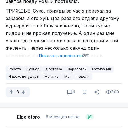
Завтра поеду новый поставлю.
ТРИЖДЫ!!! Сука, трижды за час я приехал за
заказом, а его хуй. Два раза его отдали другому
курьеру и то ли Яшу заклинило, то ли курьер
пидор и не прожал получение. А один раз мне
упало одновременно два заказа из одной и той
же ленты, через несколько секунд один
отменился, я приехал, а у сборщика его в
Показать полностью
2
заданиях на сборку нет, потому что он в отмене.
Работа
Курьер
Доставка
Заработок
Мотивация
И еще один раз я почти приехал за заказом, 40
Яндекс петушары
Негатив
Мат
неделя
метров осталось и отправитель отменил заказ. Я
по этому поводу ну ооооочень сильно яши маме
8
4
300
в рот давал. Пидоры короче.
Из плюсов - Яшу заклинило когда я пытался
дозвониться до получателя хаванины из мака, я
Elpolotoro
не смог, поддержка не смогла и мне сказали
8 месяцев назад
утилизировать заказ. Пока я вёз следующий