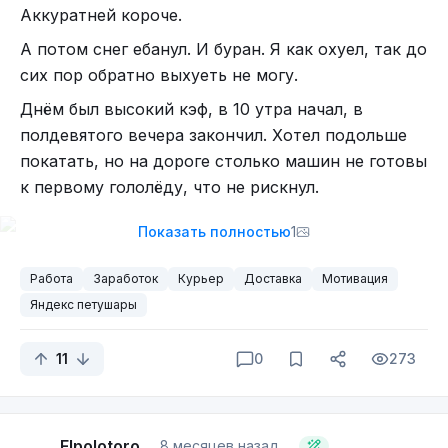
Аккуратней короче.
А потом снег ебанул. И буран. Я как охуел, так до
сих пор обратно выхуеть не могу.
Днём был высокий кэф, в 10 утра начал, в
полдевятого вечера закончил. Хотел подольше
покатать, но на дороге столько машин не готовы
к первому гололёду, что не рискнул.
Показать полностью
1
Работа
Заработок
Курьер
Доставка
Мотивация
Побольше заработать хорошо, а быть живым
Яндекс петушары
ещё лучше.
Жду под утро бонус. Подумываю без выходных
11
0
273
до января покатать, посмотрю, как завтра
платить будут, последний заказ мне сегодня не
понравился, совсем слабо по сравнению с днём
Elpolotoro
8 месяцев назад