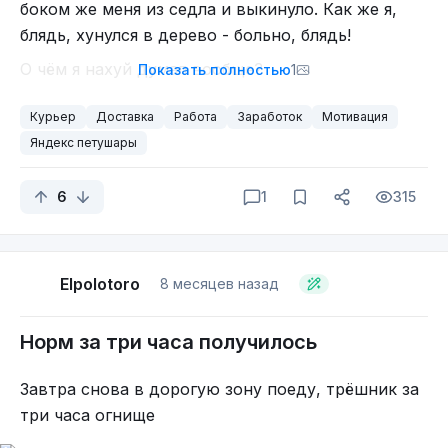
боком же меня из седла и выкинуло. Как же я,
блядь, хунулся в дерево - больно, блядь!
О чём я нахуй думал вообще?
Показать полностью
1
Курьер
Доставка
Работа
Заработок
Мотивация
Яндекс петушары
6
1
315
Elpolotoro
8 месяцев назад
Норм за три часа получилось
Завтра снова в дорогую зону поеду, трёшник за
три часа огнище