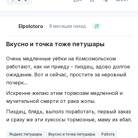
Elpolotoro
8 месяцев назад
Вкусно и точка тоже петушары
Очень медленные уёбки на Комсомольском
работают, как ни приеду - пиздец, адово долгое
ожидание. Вот и сейчас, простите за неровный
почерк...
Кто нахуй тут осмелился подумать, что я
потухну? Хуй блядь, я по 15 часов ебашить буду,
Искренне желаю этим тормозам медленной и
но у моей семьи нужды в деньгах не будет.
мучительной смерти от рака жопы.
Питер, держись там, я нахуй ща до НГ буду иди
Пиздец, блядь, выполз поработать, первый заказ
ебашить или спать. Если не сдохну.
и сразу же эти хуесосы тормозные, маму их ебал.
Кто там про отдых говорил? Щас нахуй.
Яндекс петушары
Вкусно и точка петушары
Работа