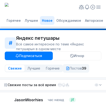
Горячее
Лучшее
Новое
Обсуждаемое
Авторское
Яндекс петушары
#
Всё самое интересное по теме «
Яндекс
петушары
» в одном месте
Подписаться
Игнор
Свежие
Лучшие
Горячие
Постов
39
Свежие посты
за всё время
18+
JasonWoorhies
час назад