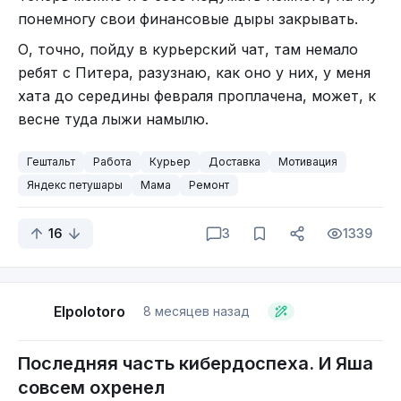
были просто поисковой системой. Задаю вопрос
понемногу свои финансовые дыры закрывать.
(тогда ещё нейросетей не было, был нормальный
поиск) говняндексу, а он мне в ответ “му-хрю“.
О, точно, пойду в курьерский чат, там немало
Задаю тот же вопрос гуглу, вуалябля, вот он
ребят с Питера, разузнаю, как оно у них, у меня
ответ на вопрос, на первой же странице.
хата до середины февраля проплачена, может, к
А сейчас, эти членососы просто блокируют
весне туда лыжи намылю.
большинство неудобных запросов. Говняндекс
Гештальт
Работа
Курьер
Доставка
Мотивация
тупо ничего не находит и всё. Гугл находит всё.
Яндекс петушары
Мама
Ремонт
Ну или почти всё. То, что не может найти гугл,
найдёт утка.
16
3
1339
А вообще, мне всё больше и больше их
поведение напоминает этих… Продавцов
чурчхелы на пляжах юга России.
- Чурхела-а-а! Пахлава-а-а! Яндекс-браузе-е-ер!
Elpolotoro
8 месяцев назад
Ну купите хоть что-нибудь!
Последняя часть кибердоспеха. И Яша
совсем охренел