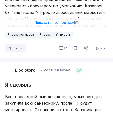
установить браузером по умолчанию. Казалось
бы “ачётакова“? Просто агрессивный маркетинг,
все дела. Но нет, дамы и господа. Этот баннер
Показать полностью
4
выскакивает даже при оплаченной подписке, по
условиям которой никакой рекламы быть не
Яндекс петушары
Яндекс
Унылость
должно. Думаю, можно и не говорить про их
сексуальную ориентацию и состояние души.
6
12
126
А для того, что бы окончательно добить клиента,
вот вам ещё и в ВК-днине реклама этого
браузера. Да, это я зашёл на вкладку
Elpolotoro
7 месяцев назад
мессенджера.
Я сделяль
Всё, последний рывок закончен, мама сегодня
закупила всю сантехнику, после НГ будут
монтировать. Отопление готово. Канализация