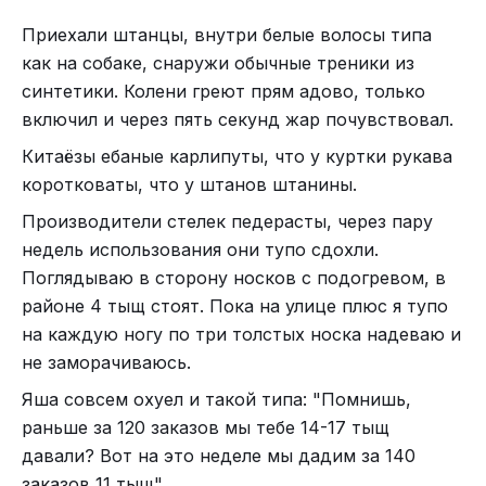
Приехали штанцы, внутри белые волосы типа
как на собаке, снаружи обычные треники из
синтетики. Колени греют прям адово, только
включил и через пять секунд жар почувствовал.
Китаёзы ебаные карлипуты, что у куртки рукава
коротковаты, что у штанов штанины.
Производители стелек педерасты, через пару
недель использования они тупо сдохли.
Поглядываю в сторону носков с подогревом, в
районе 4 тыщ стоят. Пока на улице плюс я тупо
Для жертв маркетинга, скажу, это не
на каждую ногу по три толстых носка надеваю и
единственный отечественный браузер. Есть
не заморачиваюсь.
отличная штука, называется Chromium GOST, от
Яша совсем охуел и такой типа: "Помнишь,
разработчика криптографического софта
раньше за 120 заказов мы тебе 14-17 тыщ
“Крипто Про“. Нет, это не реклама. В обычном
давали? Вот на это неделе мы дадим за 140
режиме я пользуюсь гугл-хромом. Но иногда,
заказов 11 тыщ".