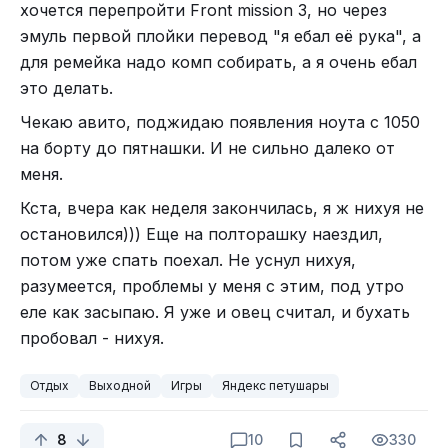
хочется перепройти Front mission 3, но через
эмуль первой плойки перевод "я ебал её рука", а
для ремейка надо комп собирать, а я очень ебал
это делать.
Чекаю авито, поджидаю появления ноута с 1050
на борту до пятнашки. И не сильно далеко от
меня.
Кста, вчера как неделя закончилась, я ж нихуя не
остановился))) Еще на полторашку наездил,
потом уже спать поехал. Не уснул нихуя,
разумеется, проблемы у меня с этим, под утро
еле как засыпаю. Я уже и овец считал, и бухать
пробовал - нихуя.
Отдых
Выходной
Игры
Яндекс петушары
8
10
330