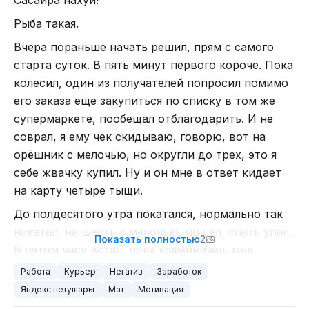
Сасайра нахуй!
Рыба такая.
Вчера пораньше начать решил, прям с самого
старта суток. В пять минут первого короче. Пока
колесил, один из получателей попросил помимо
его заказа еще закупиться по списку в том же
супермаркете, пообещал отблагодарить. И не
соврал, я ему чек скидываю, говорю, вот на
орёшник с мелочью, но округли до трех, это я
себе жвачку купил. Ну и он мне в ответ кидает
на карту четыре тыщи.
До полдесятого утра покатался, нормально так
накатал, на шесть с мелочью, пошёл, спать упал.
Показать полностью
2
В пятом часу встал, пока кофейничал, мне
сообщение пришло, что мне карту заблочили.
Работа
Курьер
Негатив
Заработок
Яндекс петушары
Мат
Мотивация