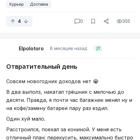
Ща кофе допью, покурю и дальше поеду, еще
Курьер
Доставка
пару часов покатаюсь.
4
0
355
Elpolotoro
8 месяцев назад
Отвратительный день
Совсем новогодних доходов нет 😭
В два выполз, накатал трёшник с мелочью до
десяти. Правда, я почти час багажник менял ну и
на кофе/замену батареи пару раз ездил.
Один хуй мало.
Расстроился, поехал за кониной. У меня есть
отличный план: перекусить, максимально быстро