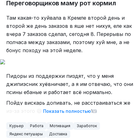
Санлайта, которая ювелирка такая. Кинул его в
Переговорщиков маму рот кормил
сумарь, попиздил в Перекрёсток, там второй
заказ забрал. Потом еще за одним заказом, там
Там какая-то хуйвала в Кремле второй день и
тоже забрал. Потом второй и третий заказ отвез,
второй же день заказов в яше нет нихуя, еле как
потом уже в последнюю очередь Яша сказал
вчера 7 заказов сделал, сегодня 8. Перерывы по
везти ювелирку. Которая всё это время валялась
полчаса между заказами, поэтому хуй мне, а не
в курьерской сумке, которая у меня всегда на
бонус походу на этой неделе.
багажнике стоит, ебалья её с собой таскать.
Чекаю состав, а там гайка с брюликами и
Пидоры из поддержки пиздят, что у меня
сапфирами. Природными. За дохуя денег.
джипиэсник хуёвничает, а я им отвечаю, что они
И она час валялась у меня в сумке, которую я
псины ебаные и работает всё нормально.
четыре раза без присмотра на улице оставлял.
Пойду вискарь допивать, не расстраиваться же
Я как охуел, как охуел.
из-за этого 😄
Показать полностью
1
Курьер
Работа
Мотивация
Заработок
Яндекс петушары
Доставка