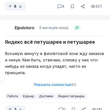
И я такой: ты чё, наху, плесень ебаная, типа всё,
8
4
427
я сдаться и сидеть на диване должен, хныкать?
Да иди ты на хуй!
Поел и рванул с пяти вечера дальше катать.
Elpolotoro
8 месяцев назад
Сейчас полпервого ночи, я приехал домой,
косарь у меня благодарности того чувака и я еще
Яндекс всё петушарее и петушарее
вот столько накатал.
Восьмую минуту в фиолетовой зоне жду заказов
и нихуя. Кем быть, отвечаю, спизжу у них что-
нибудь из заказа когда упадёт, чисто из
принципа.
Показать полностью
1
Работа
Курьер
Доставка
Яндекс петушары
3
0
281