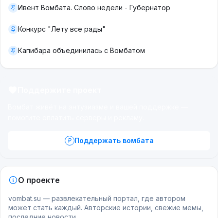
Ивент Вомбата. Слово недели - Губернатор
Конкурс "Лету все рады"
Капибара объединилась с Вомбатом
Поддержите проект
Вомбат живёт на энтузиазме и вашей поддержке —
помогите оплатить серверы и рекламу.
Поддержать вомбата
О проекте
vombat.su — развлекательный портал, где автором
может стать каждый. Авторские истории, свежие мемы,
последние новости