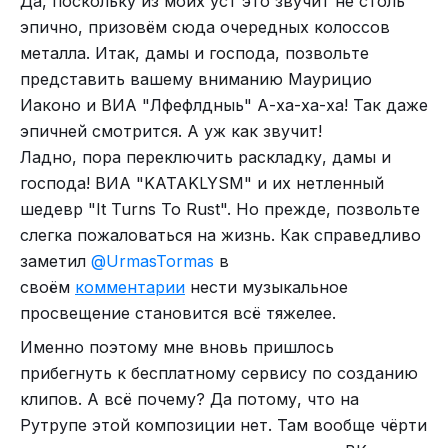
Да, поскольку из моих уст это звучит не столь
эпично, призовём сюда очередных колоссов
металла. Итак, дамы и господа, позвольте
представить вашему вниманию Маурицио
Иаконо и ВИА "Лфефлдныь" А-ха-ха-ха! Так даже
эпичней смотрится. А уж как звучит!
Ладно, пора переключить раскладку, дамы и
господа! ВИА "KATAKLYSM" и их нетленный
шедевр "It Turns To Rust". Но прежде, позвольте
слегка пожаловаться на жизнь. Как справедливо
заметил
@UrmasTormas
в
своём
комментарии
нести музыкальное
просвещение становится всё тяжелее.
Именно поэтому мне вновь пришлось
прибегнуть к бесплатному сервису по созданию
клипов. А всё почему? Да потому, что на
Рутрупе этой композиции нет. Там вообще чёрти