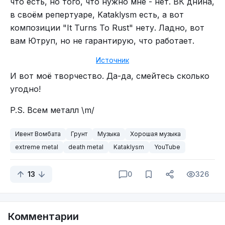
что есть, но того, что нужно мне - нет. ВК днина,
в своём репертуаре, Kataklysm есть, а вот
композиции "It Turns To Rust" нету. Ладно, вот
вам Ютруп, но не гарантирую, что работает.
Источник
И вот моё творчество. Да-да, смейтесь сколько
угодно!
P.S. Всем металл \m/
Ивент Вомбата
Грунт
Музыка
Хорошая музыка
extreme metal
death metal
Kataklysm
YouTube
13
0
326
Комментарии