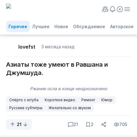
Горячее
Лучшее
Новое
Обсуждаемое
Авторское
lovefst
3 месяца назад
Азиаты тоже умеют в Равшана и
Джумшуда.
Ржание осла в конце неоднозначено
Спёрто с ютуба
Короткое видео
Ремонт
Юмор
Русские субтитры
Желательно со звуком
21
21
2
705