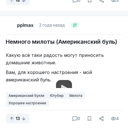
18
0
3
pplmax
2 года назад
Немного милоты (Американский буль)
Какую всё таки радость могут приносить
домашние животные.
Вам, для хорошего настроения - мой
американский буль.
И просто красивый осенний вид на приток реки
Но самое главное, там в глубине осеннего сада,
Американский булли
Ютубер
Милота
вы находите дивное напоминание о уже
Хорошее настроение
прошедшем лете, а именно вы видите огромную
клумбу, состоящую из прелестных роз и
13
0
4
георгинов всевозможного цвета. Я не могла
удержаться, чтобы не сфотографировать почти