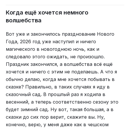
Когда ещё хочется немного
волшебства
Вот уже и закончилось празднование Нового
Года, 2026 год уже наступил и ничего
магического в новогоднюю ночь, как и
следовало этого ожидать, не произошло.
Но зато нашему завсегдатаю-воробью моя идея
Праздник закончился, а волшебства всё ещё
очень понравилась, и это самое главное. Он на
хочется и ничего с этим не поделаешь. А что я
меня потом ещё долго и задумчиво смотрел,
обычно делаю, когда мне хочется побывать в
наверное, благодарил. Он вообще очень
сказке? Правильно, в таких случаях я иду в
вежливый и нежадный воробей, с другими
сказочный сад. В прошлый раз я ходила в
птицами тоже делится.
весенний, а теперь соответственно сезону это
будет зимний сад. Ну вот, такая большая, а в
сказки до сих пор верит, скажите вы. Ну,
конечно, верю, у меня даже как в чешском