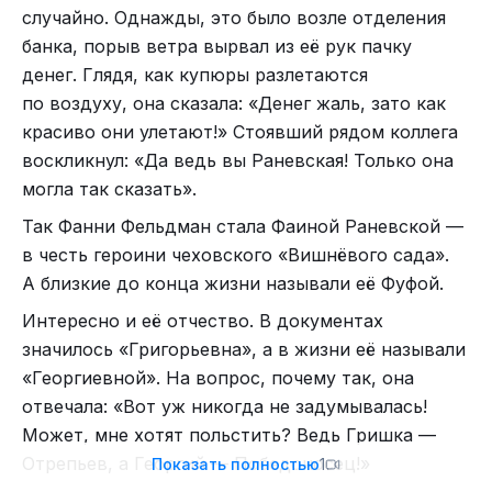
случайно. Однажды, это было возле отделения
банка, порыв ветра вырвал из её рук пачку
денег. Глядя, как купюры разлетаются
по воздуху, она сказала: «Денег жаль, зато как
красиво они улетают!» Стоявший рядом коллега
воскликнул: «Да ведь вы Раневская! Только она
могла так сказать».
Так Фанни Фельдман стала Фаиной Раневской —
в честь героини чеховского «Вишнёвого сада».
А близкие до конца жизни называли её Фуфой.
Интересно и её отчество. В документах
значилось «Григорьевна», а в жизни её называли
«Георгиевной». На вопрос, почему так, она
отвечала: «Вот уж никогда не задумывалась!
Может, мне хотят польстить? Ведь Гришка —
Отрепьев, а Георгий — Победоносец!»
Показать полностью
1