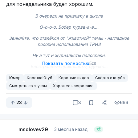
для понедельника будет хорошим.
В очереди на прививку в школе
О-о-о-о. Бобер курва-а-а....
Звиняйте, что отвлёкся от "животной" темы - нагладное
пособие использования ТРИЗ
Ну а тут и журналисты подоспели.
Показать полностью
5
Бесстрашные приколисты, однако...
Юмор
КороткоЮтуб
Короткие видео
Спёрто с ютуба
Смотреть со звуком
Хорошее настроение
23
3
666
msolovev29
3 месяца назад