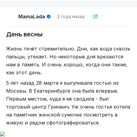
каждый цветок, но понимая, что рассмотривать
каждую фотографию по отдельности было бы
MamaLada
2 года назад
занятием весьма утомительным, я решила
сделать фотоколлаж.
День весны
Кусочек лета в осеннем ботаническом саду
Жизнь течёт стремительно. Дни, как вода сквозь
К чему это всё я веду? Да в принципе к тому,
пальцы, утекает. Но некоторые дня врезаются
что создавать самому или самой себе
нам в память. И очень хорошо, когда они такие,
настроение можно даже с помощью вот таких
как этот день.
вот неожиданных сюрпризов. Главное, чтобы вы
5 лет назад 28 марта я выгуливала гостью из
были открыты и готовы к различным изменениям
Москвы. В Екатеринбурге она была впервые.
и переменам планов. Это может быть трудно и
Первым местом, куда я её сводила - был
не всегда приятно что-либо менять, но
торговый центр Гринвич. Уж очень гостья хотела
возможно, что в конце концов вас всё же
на памятник женской сумочке посмотреть в
ожидает какого-либо рода заслуженное
живую и рядом сфотографироваться.
вознаграждение, как, например, вот эти
изумительные дары природы.