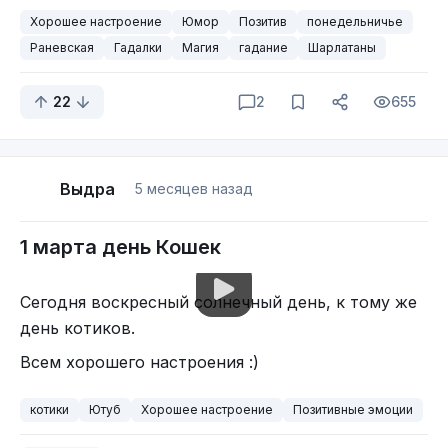
Фаина Раневская так и не сыграла ни одной
Хорошее настроение
Юмор
Позитив
понедельничье
главной роли, но зато стала одной из самых
Раневская
Гадалки
Магия
гадание
Шарлатаны
узнаваемых актрис советского кино. Её имя
редко стояло в заглавиях, но эпизоды с её
22
2
655
участием запоминались лучше, чем целые
фильмы.
Выдра
5 месяцев назад
1 марта день Кошек
Сегодня воскресный солнечный день, к тому же
день котиков.
Всем хорошего настроения :)
котики
Ютуб
Хорошее настроение
Позитивные эмоции