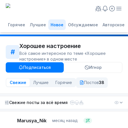
Горячее
Лучшее
Новое
Обсуждаемое
Авторское
Хорошее настроение
#
Всё самое интересное по теме «
Хорошее
настроение
» в одном месте
Подписаться
Игнор
Свежие
Лучшие
Горячие
Постов
38
Свежие посты
за всё время
18+
Marusya_Nik
месяц назад