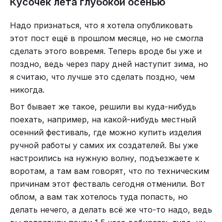
Кусочек лета глубокой осенью
Надо признаться, что я хотела опубликовать
Правда, потом оказалось, что снега на дорогах
этот пост ещё в прошлом месяце, но не смогла
было больше, чем я ожидала, поэтому пришлось
сделать этого вовремя. Теперь вроде бы уже и
всё же обуться. И правильно сделала, потому
поздно, ведь через пару дней наступит зима, но
что я бы не хотела босиком попасть в эту
я считаю, что лучше это сделать поздно, чем
чёрную дыру. В такие дыры только Алиса может
никогда.
проваливаться, чтобы попасть в Страну чудес, а
Вот бывает же такое, решили вы куда-нибудь
мне чудес в жизни и без этих дырок хватает.
поехать, например, на какой-нибудь местный
осенний фестиваль, где можно купить изделия
ручной работы у самих их создателей. Вы уже
настроились на нужную волну, подъезжаете к
воротам, а там вам говорят, что по техническим
причинам этот фестваль сегодня отменили. Вот
облом, а вам так хотелось туда попасть, но
делать нечего, а делать всё же что-то надо, ведь