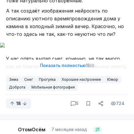
тоже натурально сотворённые.
А так создаёт изображения нейросеть по
описанию уютного времяпровождения дома у
камина в холодный зимний вечер. Красочно, но
что-то здесь не так, как-то неуютно что ли?
У нас опять выпал снег, конечно, не так много,
Показать полностью
18
как на Камчатке, но для нас это необычно много,
поэтому я решила прогуляться и запечатлеть ещё
Зима
Снег
Прогулка
Хорошее настроение
Юмор
немного творений природы. Правда, перед этим
Доброта
Мобильная фотография
мне пришлось постоять немного в снегу, пока я
пыталась укрыть от снега корм для птиц,
18
5
724
поэтому ноги у меня слегка замёрзли.
ОтомОсём
7 месяцев назад