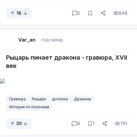
18
2
848
Var_an
год назад
Рыцарь пинает дракона - гравюра, XVII
век
Гравюра
Рыцари
доспехи
Драконы
История по полочкам
30
9
1
751