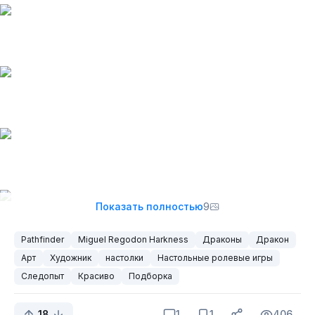
Показать полностью
9
Pathfinder
Miguel Regodоn Harkness
Драконы
Дракон
Арт
Художник
настолки
Настольные ролевые игры
Следопыт
Красиво
Подборка
18
1
1
406