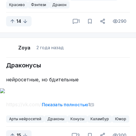
Красиво
Фэнтези
Дракон
14
1
290
Zoya
2 года назад
Драконусы
нейросетные, но бдительные
https://vk.com/soundsbetter
Показать полностью
1
Арты нейросетей
Драконы
Конусы
Каламбур
Юмор
15
3
300