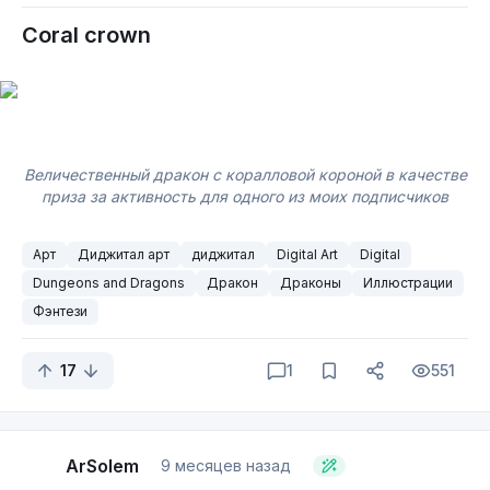
Coral crown⁠
Величественный дракон с коралловой короной в качестве
приза за активность для одного из моих подписчиков
Арт
Диджитал арт
диджитал
Digital Art
Digital
Dungeons and Dragons
Дракон
Драконы
Иллюстрации
Фэнтези
17
1
551
ArSolem
9 месяцев назад