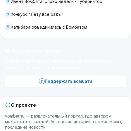
Ивент Вомбата. Слово недели - Губернатор
Конкурс "Лету все рады"
Капибара объединилась с Вомбатом
Поддержите проект
Вомбат живёт на энтузиазме и вашей поддержке —
помогите оплатить серверы и рекламу.
Поддержать вомбата
О проекте
vombat.su — развлекательный портал, где автором
может стать каждый. Авторские истории, свежие мемы,
последние новости