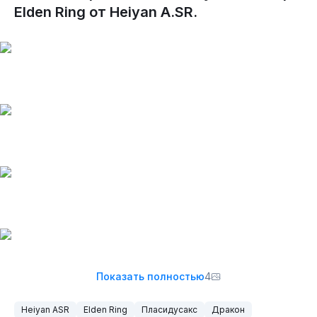
Elden Ring от Heiyan A.SR.
Показать полностью
4
Heiyan ASR
Elden Ring
Пласидусакс
Дракон