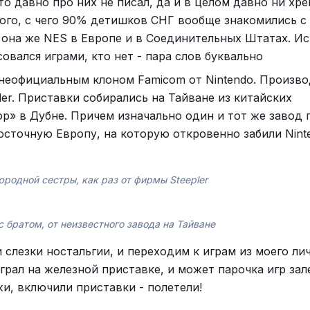
то давно про них не писал, да и в целом давно ни хре
того, с чего 90% детишков СНГ вообще знакомились с 
, она же NES в Европе и в Соединительных Штатах. И
овался играми, кто нет - пара слов буквально
 неофициальным клоном Famicom от Nintendo. Произв
ler. Приставки собирались на Тайване из китайских
р» в Дубне. Причем изначально один и тот же завод 
Восточную Европу, на которую откровенно забили Nint
юродной сестры, как раз от фирмы Steepler
 с братом, от неизвестного завода на Тайване
и слезки ностальгии, и переходим к играм из моего ли
 играл на железной приставке, и может парочка игр за
и, включили приставки - полетели!