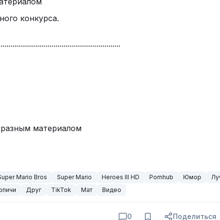
материалом
ного конкурса.
..............................................................
 разным материалом
Super Mario Bros
Super Mario
Heroes III HD
Pornhub
Юмор
Лу
рпичи
Друг
TikTok
Мат
Видео
0
Поделиться
льный файтинг на Денди в современном понимании, 