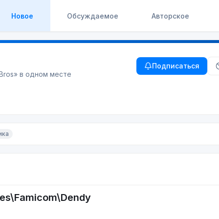
Новое
Обсуждаемое
Авторское
Подписаться
Bros
» в одном месте
ика
Nes\Famicom\Dendy