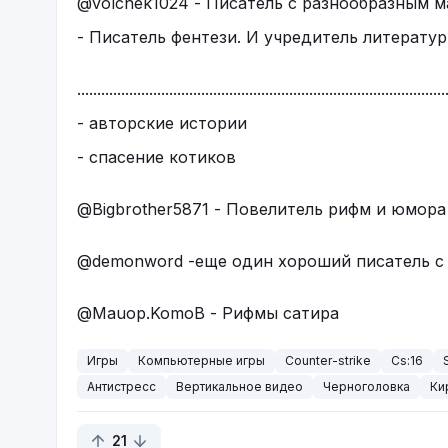
@volchek1024 - Писатель с разнообразным 
- Писатель фентези. И учредитель литератур
............................................................................................
- авторские истории
- спасение котиков
@Bigbrother5871 - Повелитель рифм и юмора
@demonword -еще один хороший писатель с
@Mauop.KomoB - Рифмы сатира
Игры
Компьютерные игры
Counter-strike
Cs:16
Антистресс
Вертикальное видео
Черноголовка
Ки
21
Единственный сколько бы то ни было норма