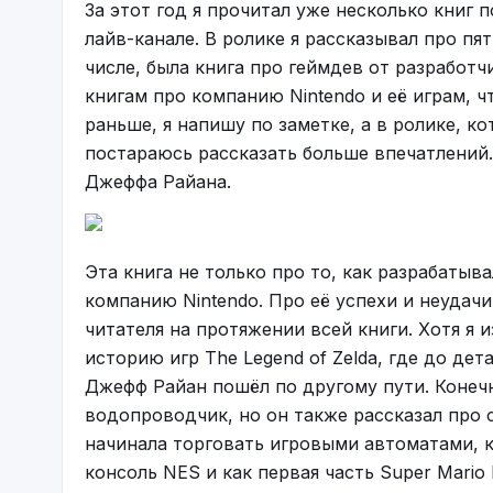
За этот год я прочитал уже несколько книг
лайв-канале. В ролике я рассказывал про пя
числе, была книга про геймдев от разработ
книгам про компанию Nintendo и её играм, ч
раньше, я напишу по заметке, а в ролике, ко
постараюсь рассказать больше впечатлений. 
Джеффа Райана.
Эта книга не только про то, как разрабатыв
компанию Nintendo. Про её успехи и неудач
читателя на протяжении всей книги. Хотя я 
историю игр The Legend of Zelda, где до де
Джефф Райан пошёл по другому пути. Конечн
да и поди
водопроводчик, но он также рассказал про 
Ладно, потешились самым известным сантех
начинала торговать игровыми автоматами, к
(кстати, по Супер Братьям Марио тоже есть
консоль NES и как первая часть Super Mario
выкупила на них права чтобы никому не пока