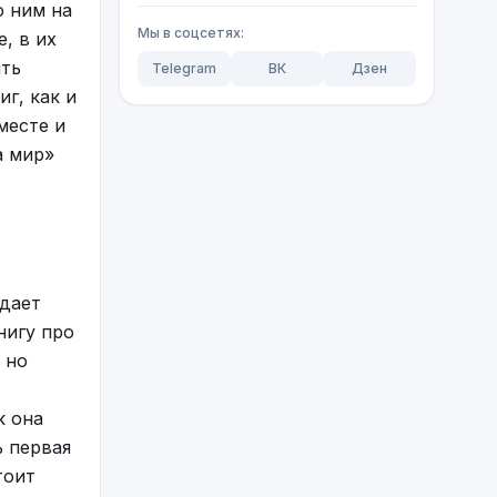
о ним на
Мы в соцсетях:
, в их
ить
Telegram
ВК
Дзен
г, как и
месте и
а мир»
ждает
нигу про
 но
к она
ии
ь первая
нтендо
тоит