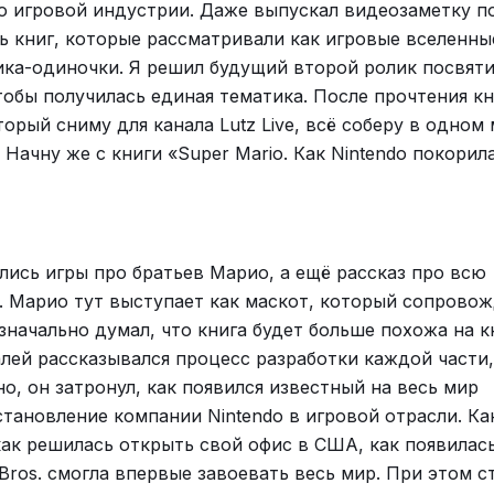
 по игровой индустрии. Даже выпускал видеозаметку п
ть книг, которые рассматривали как игровые вселенные
чика-одиночки. Я решил будущий второй ролик посвят
тобы получилась единая тематика. После прочтения кни
торый сниму для канала Lutz Live, всё соберу в одном 
Начну же с книги «Super Mario. Как Nintendo покорил
ались игры про братьев Марио, а ещё рассказ про всю
и. Марио тут выступает как маскот, который сопрово
изначально думал, что книга будет больше похожа на к
талей рассказывался процесс разработки каждой части,
о, он затронул, как появился известный на весь мир
 каждому знакома сия картинка)
становление компании Nintendo в игровой отрасли. Ка
ником, не считая лысого из одной амбициозной студ
ак решилась открыть свой офис в США, как появилас
 2 фильма, достойных черно-оранжевого ютуба, но Ни
 Bros. смогла впервые завоевать весь мир. При этом с
зывать), и будет. Пойдем к другим игрушкам.