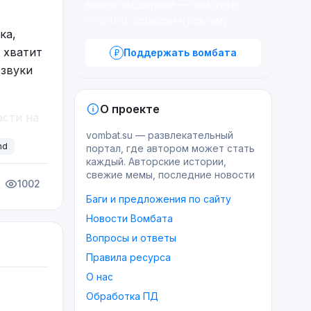
вашей поддержке — помогите
оплатить серверы и рекламу.
ка,
о хватит
Поддержать вомбата
 звуки
О проекте
асти на
елия
vombat.su — развлекательный
nd
портал, где автором может стать
каждый. Авторские истории,
ундтрек
свежие мемы, последние новости
1002
Баги и предложения по сайту
Новости Вомбата
Вопросы и ответы
Правила ресурса
О нас
Обработка ПД