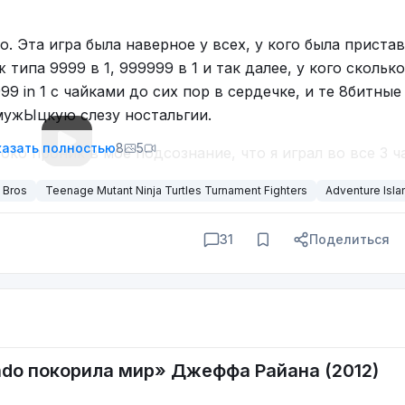
о. Эта игра была наверное у всех, у кого была пристав
типа 9999 в 1, 999999 в 1 и так далее, у кого скольк
9 in 1 с чайками до сих пор в сердечке, и те 8битные
мужЫцкую слезу ностальгии.
азать полностью
8
5
око проник в мое подсознание, что я играл во все 3 ч
играл New Super Mario на DS, н и во всякие Марио под
 Bros
Teenage Mutant Ninja Turtles Turnament Fighters
Adventure Isla
 Добавить нечего, Марио - один из столпов всея
олне заслуженно. Наверное, каждый вспомнит этот са
31
Поделиться
endo покорила мир» Джеффа Райана (2012)