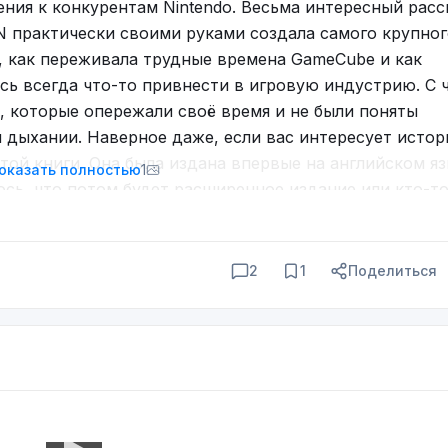
ения к конкурентам Nintendo. Весьма интересный расс
rs
 N практически своими руками создала самого крупног
n, как переживала трудные времена GameCube и как
лась всегда что-то привнести в игровую индустрию. С 
я, которые опережали своё время и не были поняты
 дыхании. Наверное даже, если вас интересует истор
той книги. Она была издана впервые на английском яз
оказать полностью
1
еюсь, что потом будет расширенное издание или кто-то
дач начала 10-х годов было возвращение с инновацио
ередила своё время. Сейчас многие люди находятся в 
тически не получается. Удобная недорогая консоль п
2
1
Поделиться
ко спустя годы появилась Steam Deck и сейчас компан
е 90-х годов, стала задумываться о возвращении к
е очень получилось с PSP Vita, но они уже выпустили
ей реализовывать облачный гейминг.
то Джефф Райан книгу написал легко. Если в той же к
я и желательно не отвлекаться, то тут произведение 