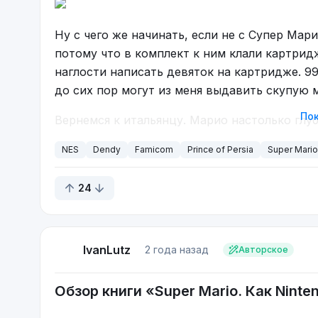
Ну с чего же начинать, если не с Супер Мари
потому что в комплект к ним клали картридж 
наглости написать девяток на картридже. 999
до сих пор могут из меня выдавить скупую 
Пок
Вернемся к итальянцу. Марио настолько глуб
Денди, играл в Super Mario World на SNES, 
NES
Dendy
Famicom
Prince of Persia
Super Mario
типа Марио Карт на всяких разных консолях.
видеоигровой индустрии, так что он тут вп
24
IvanLutz
2 года назад
Авторское
Обзор книги «Super Mario. Как Nint