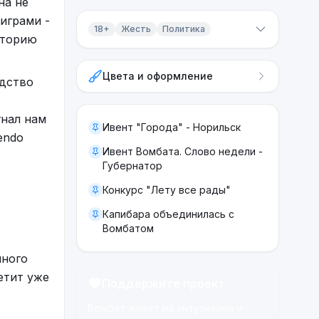
на не
играми -
18+
Жесть
Политика
сторию
Контент 18+
Цвета и оформление
одство
Жесть
Политика
гнал нам
Ивент "Города" - Норильск
endo
Ивент Вомбата. Слово недели -
Губернатор
Конкурс "Лету все рады"
Капибара объединилась с
Вомбатом
чного
летит уже
Поддержите проект
Вомбат живёт на энтузиазме и