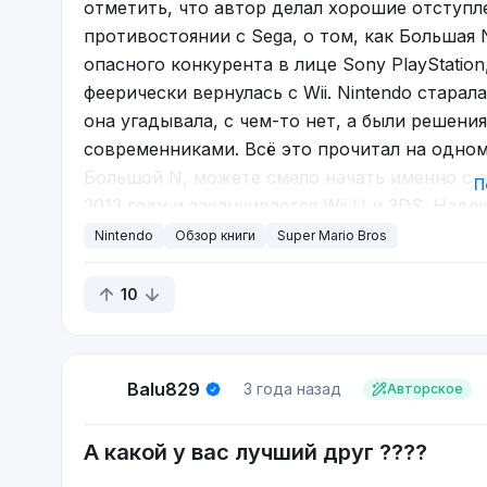
отметить, что автор делал хорошие отступл
Teenage Mutant Ninja Turtles Turnament Fighte
противостоянии с Sega, о том, как Большая
опасного конкурента в лице Sony PlayStatio
феерически вернулась с Wii. Nintendo стара
она угадывала, с чем-то нет, а были решени
современниками. Всё это прочитал на одном
Большой N, можете смело начать именно с э
П
2012 году и заканчивается Wii U и 3DS. Над
рассказать историю дальше. Ведь после неу
Nintendo
Обзор книги
Super Mario Bros
консолью Switch, которой Nintendo опять оп
Например на работу/учёбу. Дома играть прак
10
окунуться в игровые миры без проблем. Толь
которая покорила игровую индустрию в конц
портативному формату. В своё время у них н
Balu829
3 года назад
Авторское
аксессуар к PlayStation 5 и собираются на н
Вернёмся к книге. Мне очень понравилось, ч
А какой у вас лучший друг ????
The Legend of Zelda приходилось вчитыватьс