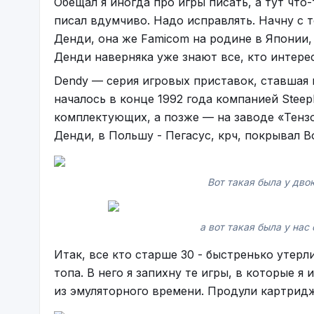
Обещал я иногда про игры писать, а тут что-
писал вдумчиво. Надо исправлять. Начну с 
Денди, она же Famicom на родине в Японии
Денди наверняка уже знают все, кто интерес
Dendy — серия игровых приставок, ставшая
началось в конце 1992 года компанией Steep
комплектующих, а позже — на заводе «Тензо
Денди, в Польшу - Пегасус, крч, покрывал 
Вот такая была у дво
а вот такая была у нас
Итак, все кто старше 30 - быстренько утерл
топа. В него я запихну те игры, в которые я
из эмуляторного времени. Продули картридж