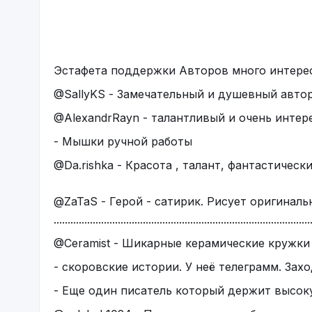
как увлекательный роман. Автор даже держит
закончится, но интерес у меня подогревался
есть неточности, но научный редактор при п
погружайтесь в мир Большой N и водопров
Эстафета поддержки Авторов много интерес
@SallyKS - Замечательный и душевный авто
Так, сразу закрою один вопрос. ЭТО НИХРЕНА
продолжаем.
@AlexandrRayn - талантливый и очень интер
- Мышки ручной работы
@Da.rishka - Красота , талант, фантастическ
@ZaTaS - Герой - сатирик. Рисует оригиналь
............................................................................................
@Ceramist - Шикарные керамические кружки
- скоровские истории. У неё телеграмм. Зах
- Еще один писатель который держит высок