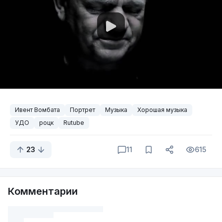
Ивент Вомбата
Портрет
Музыка
Хорошая музыка
УДО
роцк
Rutube
23
11
615
Комментарии