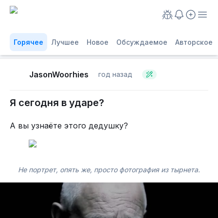
Горячее
Лучшее
Новое
Обсуждаемое
Авторское
JasonWoorhies
год назад
Я сегодня в ударе?
А вы узнаёте этого дедушку?
Не портрет, опять же, просто фотография из тырнета.