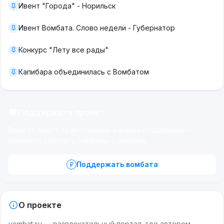
Ивент "Города" - Норильск
Ивент Вомбата. Слово недели - Губернатор
Конкурс "Лету все рады"
Капибара объединилась с Вомбатом
Поддержите проект
Вомбат живёт на энтузиазме и вашей поддержке —
помогите оплатить серверы и рекламу.
Поддержать вомбата
О проекте
vombat.su — развлекательный портал, где автором