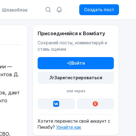
Создать пост
Шлакоблок
Присоединяйся к Вомбату
Сохраняй посты, комментируй и
ставь оценки
Войти
ции —
нтов Д.
Зарегистрироваться
или через
ов, дает
что
Хотите перенести свой аккаунт с
Пикабу?
Узнайте как
СВО.