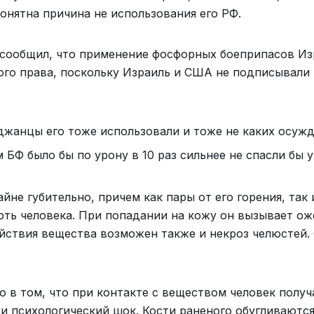
онятна причина не использования его РФ.
 сообщил, что применение фосфорных боеприпасов И
го права, поскольку Израиль и США не подписывали
джанцы его тоже использовали и тоже не каких осужд
БФ было бы по урону в 10 раз сильнее не спасли бы 
йне губительно, причем как пары от его горения, так 
ерть человека. При попадании на кожу он вызывает ож
ействия вещества возможен также и некроз челюстей.
 в том, что при контакте с веществом человек получ
и психологический шок. Кости раненого обугливаются