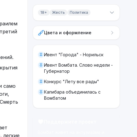
18+
Жесть
Политика
зраилем
Контент 18+
 третий
Цвета и оформление
Жесть
Политика
Ивент "Города" - Норильск
ений.
Ивент Вомбата. Слово недели -
укрытия
Губернатор
Конкурс "Лету все рады"
и само
Капибара объединилась с
оги,
Вомбатом
 Смерть
Поддержите проект
ает
Вомбат живёт на энтузиазме и
, легкие