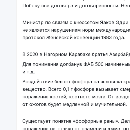
Побоку все договора и договоренности. Неп
Министр по связям с кнессетом Яаков Эдри
не является нарушением норм международно
протокол Женевской конвенции 1983 года.
В 2020 в Нагорном Карабахе братья Азербай
Для понимания долбанув ФАБ 500 начиненым 
и т.д.
Воздействие белого фосфора на человека кра
вещество. Всего 0,1 г фосфора вызывает см
поражение костей, костного мозга. От возд
от ожогов будет медленной и мучительной.
Существует понятие «фосфорные раны». Дело
поражение не только от пламени и дыма, но 