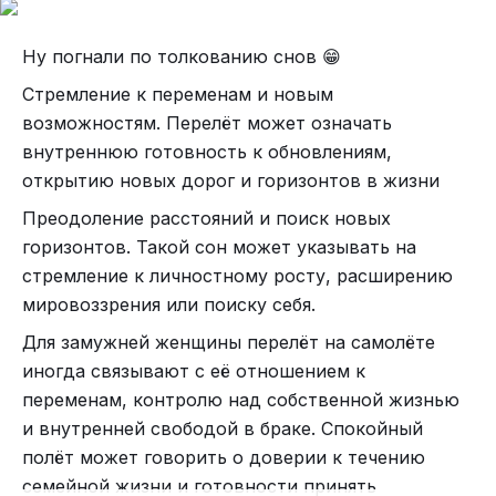
самолеты не для него. Сменив своего отца в
получить один удачный дубль, был совершен 21
1994 году, он обзавелся бронированным
полет с участием около 30 человек, включая
Ну погнали по толкованию снов 😁
поездом, на котором и путешествовал до конца
съемочную группу и пилотов самолета. Съемки
Стремление к переменам и новым
своих дней.
дались группе и съемочной группе нелегко:
возможностям. Перелёт может означать
Кулаш потерял сознание во время одного из
внутреннюю готовность к обновлениям,
дублей.
открытию новых дорог и горизонтов в жизни
Ok Go. Upside Down & Inside Out. Источник
Преодоление расстояний и поиск новых
видео: https://vkvideo.ru/video-15773108_4562416259
горизонтов. Такой сон может указывать на
Песня "Upside Down & Inside Out" была написана
стремление к личностному росту, расширению
до того, как было предложено снять клип. По
мировоззрения или поиску себя.
словам Кулаша, текст песни о "сбивающей с
Для замужней женщины
перелёт на самолёте
толку" и включает в себя строчку "гравитация -
иногда связывают с её отношением к
это просто привычка, от которой, как тебе
переменам, контролю над собственной жизнью
кажется, ты не можешь избавиться", что
и внутренней свободой в браке. Спокойный
идеально подходит для клипа.
полёт может говорить о доверии к течению
Вики
Текст и перевод
семейной жизни и готовности принять
Вот такие вот перелеты )