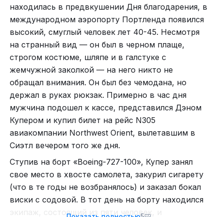
который заводился автоматически благодаря
находилась в предвкушении Дня благодарения, в
движениям владельца. Это изобретение стало
международном аэропорту Портленда появился
первыми карманными часами с автоматическим
высокий, смуглый человек лет 40-45. Несмотря
подзаводом. Чтобы привести механизм в
на странный вид — он был в черном плаще,
движение владельцу часов нужно было
строгом костюме, шляпе и в галстуке с
пройтись по комнате: восемь минут ходьбы
жемчужной заколкой — на него никто не
заводили механизм на 24 часа.
обращал внимания. Он был без чемодана, но
держал в руках рюкзак. Примерно в час дня
Перреле продал ряд изобретений Абрахаму-Луи
мужчина подошел к кассе, представился Дэном
Бреге, с которым познакомился в мастерских в
Купером и купил билет на рейс N305
юном возрасте. Бреге усовершенствовал
авиакомпании Northwest Orient, вылетавшим в
механизм Перреле и в
истории компании
Сиэтл вечером того же дня.
Breguet
появились карманные часы с
автоподзаводом Breguet perpétuelle.
Ступив на борт «Boeing-727-100», Купер занял
свое место в хвосте самолета, закурил сигарету
В 1780 году Перреле разработал первый
(что в те годы не возбранялось) и заказал бокал
шагомер, а также часы с цилиндрическим,
виски с содовой. В тот день на борту находился
дуплексным, календарным и уравнительным
экипаж, состоящий из пяти человек, и
спусками. В это же время Абрахам-Луи работал
Показать полностью
5