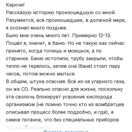
добычи
в рядах Королевских ВВС, они стали
Карочи!
позиционировали как первый коммерческий
плодиться как кролики
.
Гремлины, которых,
Рассказую историю произошедшую со мной.
перелёт через Северный полюс. Полагая, что
казалось, оскорбляло само существование
Разумеется, всё произошедшее, в должной мере,
работа Салавата Щербакова
полёт пройдёт «с запасом», они везли, помимо
авиации, взялись за дело со всей возможной
я осознал много позднее.
минимально необходимого для его обеспечения,
решимостью.
Ранее надежные двигатели
Монумент открыт в столичном парке
Было мне очень много лет. Примерно 12-13.
немалые подарки американским властям.
отказывали, когда механик подкручивал винт;
"Ходынское поле". На протяжении столетия
Пошёл я, значит, в баню. Но не такую как сейчас
аккумуляторные батареи необъяснимым образом
здесь находился Центральный аэродром имени
Была получена радиограмма о том, что через
принято, когда топишь и моешься, а по
разряжались; топливо, тщательно
М. В. Фрунзе, который был также главным
полюс пролетели, затем пришло глухое
старинке. Баню истопили, трубу закрыли, чтобы
отфильтрованное через замшу, все равно
местом проведения испытания самолетов. Здесь
сообщение о неисправности, и самолёт пропал.
тепло не терялось, затем она (баня) стоит пару
засоряло карбюраторы; гайки на критически
15 декабря 1938 года Чкалов погиб при
Было много гипотез катастрофы, но обломки
часов, потом можно мыться.
важных болтах ослабевали, даже если механики
выполнении первого вылета на опытном
самолёта и тела экипажа не найдены до сих
В общем, штука опасная. Всё из-за угарного газа,
клялись, что затянули их как следует; а шасси
не
истребителе И-180. В 1998 году на месте падения
пор…
он же СО. Реально опасно для жизни, поскольку
фиксировалось, что приводило к авариям.
самолета Чкалова установлен памятный камень.
эта сволочь блокирует усвоение кислорода
Памятник Чкалову пытались установить
организмом (не помню точно кто из вомбратцев
несколько раз, в 1938 и в 2001 году, однако в
описывал процесс более подробно, и где), а
силу различных исторических обстоятельств
самое поганое, что без специальных приборов
каждый раз их реализация откладывалось.
его не обнаружить.