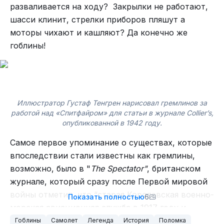
разваливается на ходу? Закрылки не работают,
шасси клинит, стрелки приборов пляшут а
моторы чихают и кашляют? Да конечно же
гоблины!
Иллюстратор Густаф Тенгрен нарисовал гремлинов за
работой над «Спитфайром» для статьи в журнале Collier’s,
опубликованной в 1942 году.
Самое первое упоминание о существах, которые
А Сигизмунд Леваневский остался в России,
впоследствии стали известны как гремлины,
воевал, получил направление в школу морской
возможно, было в "
The Spectator"
, британском
авиации, которую благополучно закончил.
журнале, который сразу после Первой мировой
Служил, ушёл в запас и обучал лётчиков, а с 1933
войны отметил, что “старая Королевская военно-
года стал полярным лётчиком Главсевморпути.
Показать полностью
6
морская авиационная служба в 1917 году и
Леваневский был одним из самых опытных
недавно созданные Королевские военно-
полярных лётчиков. Вот одна из историй про его
Гоблины
Самолет
Легенда
История
Поломка