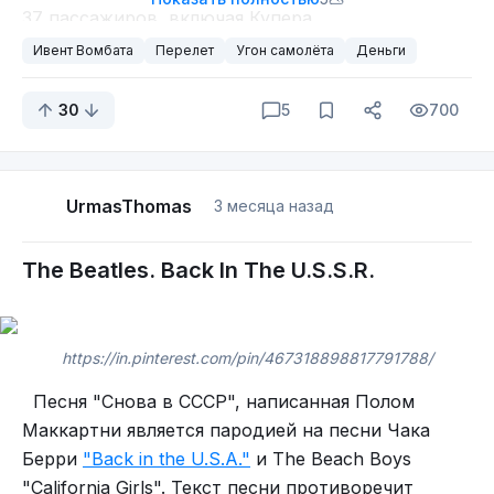
37 пассажиров, включая Купера.
над усовершенствованием механизма с
автоматическим подзаводом, зубчатых передач
Ивент Вомбата
Перелет
Угон самолёта
Деньги
и шестерней спускового механизма.
Сразу после взлета Ди Би подозвал стюардессу
30
5
700
Флоренс Шаффнер и передал ей небольшую
записку. Девушка, давно привыкшая к подобным
проявлениям внимания, положила бумажку в
UrmasThomas
3 месяца назад
карман и тут же о ней забыла. Увидев это, Купер
жестом подозвал ее вновь и прошептал на ухо:
The Beatles. Back In The U.S.S.R.
-
Мисс, лучше прочтите это. У меня в рюкзаке
бомба
.
С этими словами он показал на свою ручную
https://in.pinterest.com/pin/467318898817791788/
кладь.
Песня "Снова в СССР", написанная Полом
На клочке бумаги было написано:
Маккартни является пародией на песни Чака
«У меня бомба в портфеле. Я использую ее при
Берри
"Back in the U.S.A."
и The Beach Boys
Абрахам-Луи Перреле до последнего дня
необходимости. Садитесь рядом со мной и
"California Girls". Текст песни противоречит