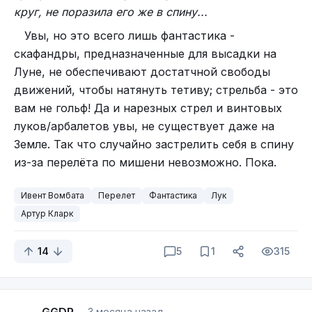
страхи по поводу будущего.
круг, не поразила его же в спину...
Место назначения и вид из окна.
Если
Увы, но это всего лишь фантастика -
самолёт летит над красивыми, знакомыми
скафандры, предназначенные для высадки на
местами или к ясной цели, сон может
Луне, не обеспечивают достатчной свободы
предвещать благополучные перемены.
движений, чтобы натянуть тетиву; стрельба - это
Хаотичный полёт, полёт неизвестно куда или
кружение на одном месте могут говорить о
вам не гольф! Да и нарезных стрел и винтовых
неопределённости.
луков/арбалетов увы, не существует даже на
Земле. Так что случайно застрелить себя в спину
Ощущения во время полёта.
Спокойное и
из-за перелёта по мишени невозможно. Пока.
уверенное состояние может говорить о доверии
к течению жизни, тревожное — о страхе потери
контроля или неуверенности в будущем.
Ивент Вомбата
Перелет
Фантастика
Лук
Артур Кларк
Всем хороших перелетов
14
5
1
315
3 месяца назад