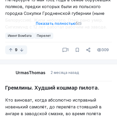
поляков, предки которых были из польского
городка Сокулки Гродненской губернии (ныне
Белоруссия). Жили небогато. Отец рано умер.
Показать полностью
5
Сигизмунд с 12 лет работал рабочим на заводе.
После революции пошёл в Красную гвардию.
Ивент Вомбата
Перелет
Воевал, добывал хлеб в продотряде вместе с
братом Юзефом, который, если верить
9
1
309
рассказам, хлебом, полученным в виде
«гонорара» за себя и брата, спас семью от
голода и вывез её на родину. Позже он стал
UrmasThomas
2 месяца назад
одним из первых польских лётчиков, но во
время дальнего перелёта погиб.
Гремлины. Худший кошмар пилота.
Кто виноват, когда абсолютно исправный
новенький самолёт, до перелёта стоявший в
ангаре в заводской смазке, во время полёта