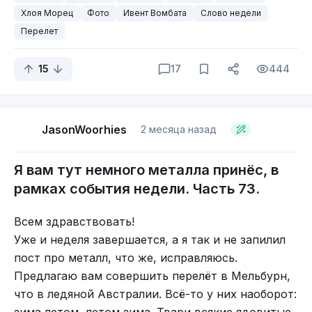
воздушные силы в 1918 году обнаружили
спасательную экспедицию: летом 1933 года
Хлоя Морец
Фото
Ивент Вомбата
Слово недели
существование орды таинственных и злобных
чукчи доставили в Анадырь американского
Перелет
духов, цель жизни которых была приведение как
лётчика Джеймса Маттерна, совершившего
можно большего количества необъяснимых
аварийную посадку при попытке кругосветного
15
17
444
несчастий, которые в те дни, как и сейчас,
перелёта. С большим трудом перегруженный
омрачают жизнь летчика”.
самолёт Леваневского утащил оттуда на Аляску
спасённого лётчика и ценный груз с разбившейся
JasonWoorhies
2 месяца назад
машины. Об этом много писали и в советской, и
в американской прессе.
Я вам тут немного металла принёс, в
рамках события недели. Часть 73.
Всем здравствовать!
Уже и неделя завершается, а я так и не запилил
пост про металл, что же, исправляюсь.
Предлагаю вам совершить перелёт в Мельбурн,
что в ледяной Австралии. Всё-то у них наоборот: