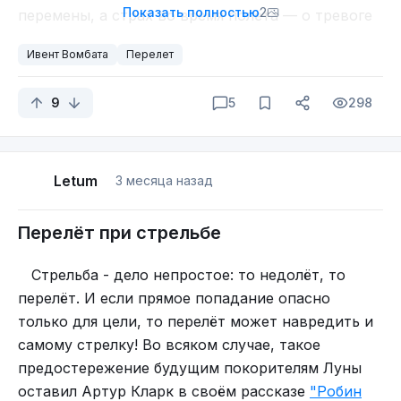
Показать полностью
2
перемены, а страх во время полёта — о тревоге
по поводу ситуации в семье.
Ивент Вомбата
Перелет
Для холостого мужчины
перелёт может
символизировать новые контакты, желание
9
5
298
сменить круг общения или переключиться на
работу.
Перелёт в другую страну может предвещать
Letum
3 месяца назад
кардинальные перемены: переезд, смену сферы
деятельности или полное обновление круга
Перелёт при стрельбе
общения. Такой сон также может указывать на
готовность к освоению новых
Стрельба - дело непростое: то недолёт, то
«территорий» — изучению иностранных языков,
перелёт. И если прямое попадание опасно
освоению новых технологий и принятию
только для цели, то перелёт может навредить и
непривычных ранее точек зрения
самому стрелку! Во всяком случае, такое
предостережение будущим покорителям Луны
оставил
Артур Кларк в своём рассказе
"Робин