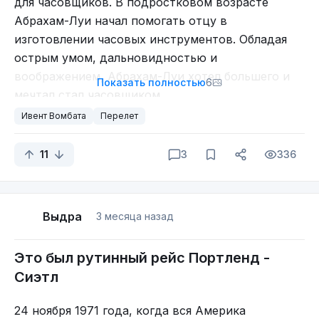
для часовщиков. В подростковом возрасте
Абрахам-Луи начал помогать отцу в
изготовлении часовых инструментов. Обладая
острым умом, дальновидностью и
воображением, Абрахам-Луи хотел большего и
Показать полностью
6
мечтал стал часовщиком.
Ивент Вомбата
Перелет
В юном возрасте Абрахам-Луи
11
3
336
усовершенствовал ряд механизмов, которые
улучшили работу часов. Благодаря высокому
мастерству и творческому гению Абрахам-Луи
Выдра
3 месяца назад
Перреле заработал прочную репутацию в Ле-
Локле, а его экспертное мнение пользовалось
Это был рутинный рейс Портленд -
большим спросом.
Сиэтл
В 1777 году Абрахам-Луи Перреле разработал
революционный механизм карманных часов,
24 ноября 1971 года, когда вся Америка