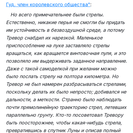
Гуд, член королевского общества"
:
Но всего примечательнее были стрелы.
Естественно, никакие перья не смогли бы придать
им устойчивость в безвоздушной среде, а потому
Тревор снабдил их нарезкой. Маленькое
приспособление на луке заставляло стрелы
вращаться, как вращается винтовочная пуля, и это
позволяло им выдерживать заданное направление.
Даже с такой самоделкой при желании можно
было послать стрелу на полтора километра. Но
Тревор не был намерен разбрасываться стрелами,
поскольку делать их было непросто; добивался не
Характер полёта.
Плавный и комфортный
дальности, а меткости. Странно было наблюдать
полёт обычно свидетельствует об уверенности
почти прямолинейную траекторию стрел, летевших
в себе и успешных переменах. Если полёт был
параллельно грунту. Кто-то посоветовал Тревору
трудным или сопровождался падением, это
быть поосторожнее, чтобы какая-нибудь стрела,
может указывать на сомнения, тревоги или
превратившись в спутник Луны и описав полный