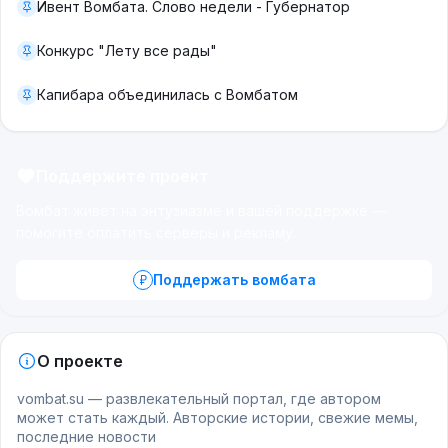
Ивент Вомбата. Слово недели - Губернатор
Конкурс "Лету все рады"
Капибара объединилась с Вомбатом
Поддержите проект
Вомбат живёт на энтузиазме и вашей поддержке —
помогите оплатить серверы и рекламу.
Поддержать вомбата
О проекте
vombat.su — развлекательный портал, где автором
может стать каждый. Авторские истории, свежие мемы,
последние новости