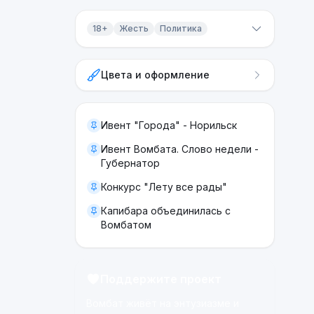
18+
Жесть
Политика
Контент 18+
Цвета и оформление
Жесть
Политика
Ивент "Города" - Норильск
Ивент Вомбата. Слово недели -
Губернатор
Конкурс "Лету все рады"
Капибара объединилась с
Вомбатом
Поддержите проект
Вомбат живёт на энтузиазме и