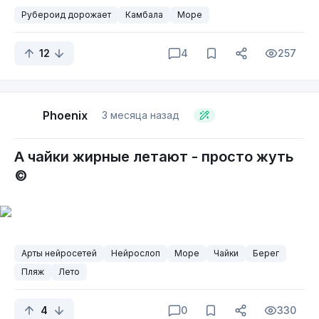
Рубероид дорожает
Камбала
Море
12
4
257
Phoenix
3 месяца назад
А чайки жирные летают - просто жуть
©
Арты нейросетей
Нейрослоп
Море
Чайки
Берег
Пляж
Лето
4
0
330