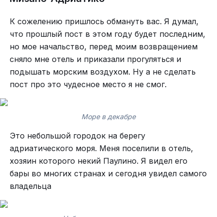
дневник с последнего моего морского контракта
Красивые цветы и итальянский срач.
(который прошёл ездец как стрессово из-за
К сожелению пришлось обмануть вас. Я думал,
Дырки в песке
неадекватных сотрудников). Он частично
что прошлый пост в этом году будет последним,
Может, это чайки точат клювы.
прошёл в водах Кубы, и мне там очень не
но мое начальство, перед моим возвращением
понравилось.
сняло мне отель и приказали прогуляться и
Зато тут много красивых камешков. И мне их
подышать морским воздухом. Ну а не сделать
срочно надо.
Куба…
пост про это чудесное место я не смог.
Настаивал, чтобы жена со мной полетела — у
ней экзамены, практика. Мне реально было
досадно. Да и остаётся.
Море в декабре
Куба…
Это небольшой городок на берегу
Я привык, что море должно пахнуть — во
адриатического моря. Меня поселили в отель,
Ну, да, 13% стоимости вычтет потом налоговая,
Владивостоке ты с закрытыми глазами
хозяин которого некий Паулино. Я видел его
что-то вычнут из зарплаты. Заморочки с
определишь, что подходишь к берегу по запаху
бары во многих странах и сегодня увидел самого
проездом до Москвы (оплачивает
водорослей. Балтийское море так не пахнет. Да,
владельца
рабонаниматель раз в 2 года). Но…
когда дует ветерок со стороны воды, что-то
Весьма вкусная штука.
Куба! Я! Лечу на Кубу в отпуск на 16 суток за счёт
знакомое улавливаешь, но слабее.
Прибой