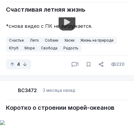
Счастливая летняя жизнь
*снова видео с ПК не загружается.
Счастье
Лето
Собаки
Хаски
Жизнь на природе
Ютуб
Море
Свобода
Радость
4
1
220
BC3472
3 месяца назад
Коротко о строении морей-океанов