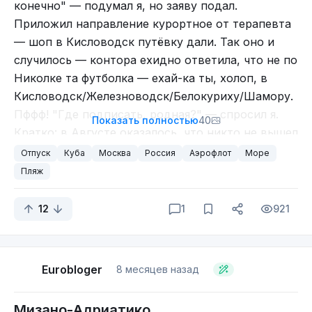
конечно" — подумал я, но заяву подал.
Приложил направление курортное от терапевта
— шоп в Кисловодск путёвку дали. Так оно и
случилось — контора ехидно ответила, что не по
Николке та футболка — ехай-ка ты, холоп, в
Кисловодск/Железноводск/Белокуриху/Шамору.
Пффф! "Где подписать, родная?" — спросил я.
Показать полностью
40
Кратко: в Августе оказалось, что никто не вышел
на торги. Ожидаемо. Не больно и хотелось. Пф!
Отпуск
Куба
Москва
Россия
Аэрофлот
Море
Сентябрь. Конец. На почту прилетает: "Холоп, ты
Пляж
летишь на Кубу".
12
1
921
Сижу в машине, в голове звучит:
Эти наглые жопы (чайки) бесстрашно
— Куба?
позировали, когда их фотали едва ли не в упор.
— Да, Куба. Ну,
ты помнишь
: сигары, ром,
Там даже таблички стоят — не кормить этих
нопасаран, дрянная вода, разница 16 часов,
морд.
Eurobloger
8 месяцев назад
Фидель, мать его, Гевара… КУБА!
По ссылке выше — несколько неврастеничный
Мизано-Адриатико