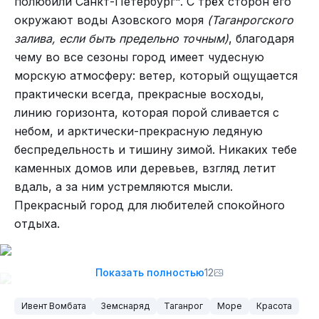
полюбили Санкт-Петербург". С трёх сторон его
Пирамидка из гладких камешков
окружают воды Азовского моря
(Таганрогского
Но этого не достаточно. Нужно найти еще
залива, если быть предельно точным)
, благодаря
какой-нибудь симпатичный наборчик...
чему во все сезоны город имеет чудесную
Йа пачиниль!
Покатавшись ещё немного, и заценив
морскую атмосферу: ветер, который ощущается
знаменитый немецкий сервис в общепите, мы
практически всегда, прекрасные восходы,
вернулись обратно.
линию горизонта, которая порой сливается с
Вылет 23 Ноября. На дворе — 21. Поскакал в
небом, и арктически-прекрасную ледяную
дружескую автомастерскую.
Вдалеке город бари
беспредельность и тишину зимой. Никаких тебе
каменных домов или деревьев, взгляд летит
вдаль, а за ним устремляются мысли.
Прекрасный город для любителей спокойного
отдыха.
Показать полностью
12
Ивент Вомбата
Земснаряд
Таганрог
Море
Красота