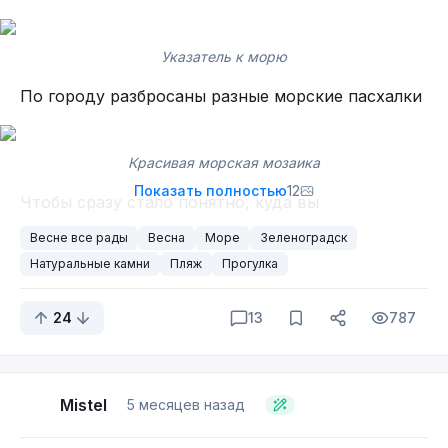
Указатель к морю
По городу разбросаны разные морские пасхалки
Красивая морская мозаика
Показать полностью
12
Чтобы сразу стало понятно, куда вы
направляетесь.
Весне все рады
Весна
Море
Зеленоградск
Наконец выходите на набережную. И тут, хоть и
Натуральные камни
Пляж
Прогулка
ветрено, но загорают люди.
24
13
787
Mistel
5 месяцев назад