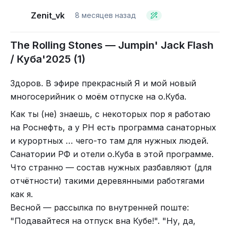
Морские чайки (поморники? Не?)
Zenit_vk
8 месяцев назад
Там где стояли эти чайки в песке остались
странные дырочки, их природу мне так и не
The Rolling Stones — Jumpin' Jack Flash
удалось распознать.
/ Куба'2025 (1)
Здоров. В эфире прекрасный Я и мой новый
многосерийник о моём отпуске на о.Куба.
Как ты (не) знаешь, с некоторых пор я работаю
на Роснефть, а у РН есть программа санаторных
и курортных … чего-то там для нужных людей.
Если тряхнуть, то летит пыльца
Санатории РФ и отели о.Куба в этой программе.
Что странно — состав нужных разбавляют (для
отчётности) такими деревянными работягами
Варнемюнде тоже красив: с узкими улочками,
как я.
велодорожками, туристами и орущими чайками.
Весной — рассылка по внутренней поште:
"Подавайтеся на отпуск вна Кубе!". "Ну, да,