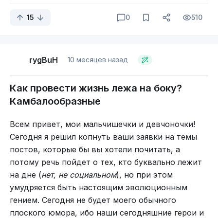
15
0
510
Не знаю, есть ли в этом сейчас смысл, но
тут
https://t.me/travel_memoir
я выкладываю
Вырезал гофру, подрихтовал, прихватил фольгу,
всякую забавную мелочь, которая не подходит
rygBuH
10 месяцев назад
На мелководье вода уже теплая
телескопия пришла в идеал, стал обваривать…
под формат. Ещё, туда буду загружать ссылки на
подкаст про путешествия
Как провести жизнь лежа на боку?
Камбалообразные
Всем привет, мои мальчишечки и девчоночки!
Сегодня я решил копнуть ваши заявки на темы
постов, которые бы вы хотели почитать, а
Еще камни с побережья
потому речь пойдет о тех, кто буквально лежит
Но вот с глубиной прибрежных вод Таганрогу не
И конечно нужен традиционный камень
на дне (
нет, не социальном
), но при этом
Цветы в декабре
повезло. Среди местных ходит история о том,
сердечком. Хм-хм-хм...
умудряется быть настоящим эволюционным
как в ходе Крымской войны "английские
Вот он.
гением. Сегодня не будет моего обычного
корабли, обстреливающие город, сели на мель, а
плоского юмора, ибо наши сегодняшние герои и
казаки на лошадях доскакали до вторженцев и