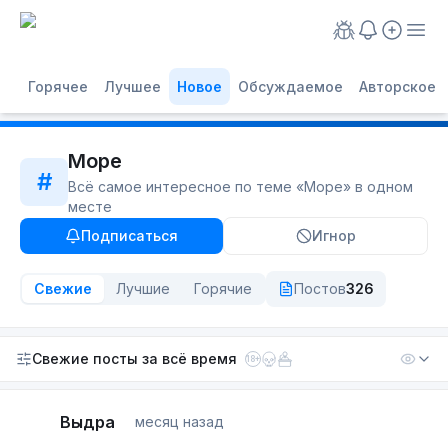
Горячее
Лучшее
Новое
Обсуждаемое
Авторское
Море
#
Всё самое интересное по теме «
Море
» в одном
месте
Подписаться
Игнор
Свежие
Лучшие
Горячие
Постов
326
Свежие посты
за всё время
18+
Выдра
месяц назад