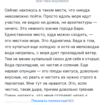
Всё-таки искупался
Набережная Зереноградска
Сейчас нахожусь в таком месте, что никуда
невозможно пойти. Просто вдоль моря идут
Наконец спускаемся к морю.
участки, не видно ни домов, ни архитектуры —
ничего. Это немного южнее города Бари.
Единственное место, куда можно сходить, —
это местное море. Это Адриатика. Беда в том,
что купаться еще холодно: и хотя на мелководье
вода нагрелась, с моря дует прохладный ветер.
и гордо повернул назад, в отель.
Тем не менее купальный сезон для себя я открыл.
В общем, удобно у них: везде пандусы, лифты и
Вода прохладная, но чистая и соленая. Еще
даже электрички с вагонами под это.
нарвал опунции — это плоды кактуса, довольно
Первый город — Росток. Гораздо чище Берлина
вкусные, но рвать и чистить их нужно строго в
и интереснее Магдебурга.
перчатках. Мне тут не нравится. Это, если
честно, такая дыра, причем довольно грязная.
Очень надеюсь, что меня отправят назад к
Показать полностью
14
цивилизации.