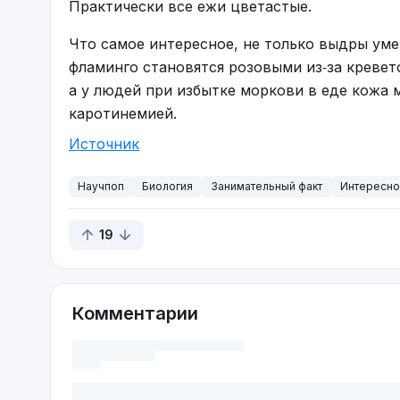
Практически все ежи цветастые.
Что самое интересное, не только выдры уме
фламинго становятся розовыми из‑за кревето
а у людей при избытке моркови в еде кожа
каротинемией.
Источник
Научпоп
Биология
Занимательный факт
Интересн
19
Комментарии