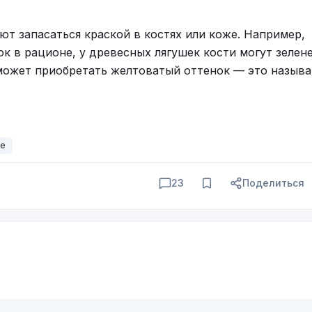
ют запасаться краской в костях или коже. Например,
к в рационе, у древесных лягушек кости могут зелене
 может приобретать желтоватый оттенок — это назыв
ое
23
Поделиться