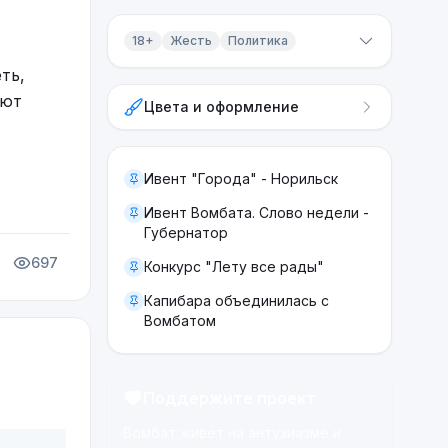
18+
Жесть
Политика
ть,
Контент 18+
ают
Цвета и оформление
Жесть
Политика
Ивент "Города" - Норильск
Ивент Вомбата. Слово недели -
Губернатор
697
Конкурс "Лету все рады"
Капибара объединилась с
Вомбатом
Поддержите проект
Вомбат живёт на энтузиазме и