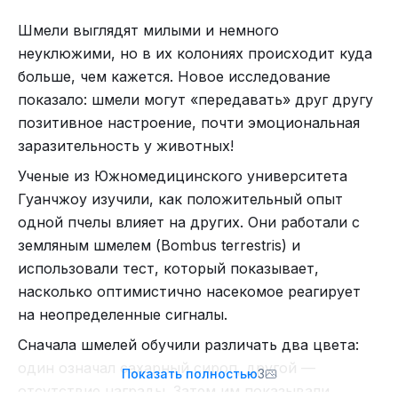
экспериментов шмелей научили катить шарик в
центр платформы, чтобы получать сироп. В
Шмели выглядят милыми и немного
другом — тянуть за верёвочку, чтобы доставать
неуклюжими, но в их колониях происходит куда
из-под стекла блюдце с вкусняшкой. А зоологи
больше, чем кажется. Новое исследование
из Лондонского университета обучили своих
показало: шмели могут «передавать» друг другу
подопечных дёргать сразу за два рычага, чтобы
позитивное настроение, почти эмоциональная
убрать заслонку, не пускающую к еде.
заразительность у животных!
И во всех случаях насекомые не просто
Ученые из Южномедицинского университета
механически повторяли заученные действия, а
Гуанчжоу изучили, как положительный опыт
анализировали окружающее пространство и
одной пчелы влияет на других. Они работали с
меняли стратегию. Например, катили на
земляным шмелем (Bombus terrestris) и
платформу самый лёгкий шарик из нескольких
использовали тест, который показывает,
предложенных или игнорировали блюдце
насколько оптимистично насекомое реагирует
неправильного цвета, которое раз за разом
на неопределенные сигналы.
оказывалось пустым. А самое главное — они
Сначала шмелей обучили различать два цвета:
делились информацией друг с другом.
один означал сахарный сироп, другой —
Показать полностью
3
отсутствие награды. Затем им показывали