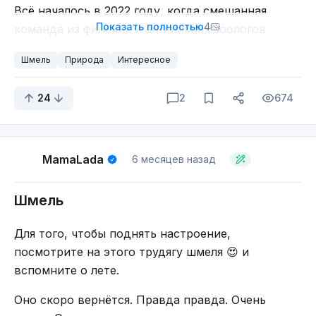
Всё началось в 2022 году, когда смешанная
Показать полностью
4
команда из финских и английских зоологов
решила поставить занятный эксперимент. Они
Шмель
Природа
Интересное
поместили улей шмелей в контролируемую
среду, где до блюдца со сладким нектаром им
24
2
674
приходилось пробираться через камеру с
маленькими шариками. Шарики были самыми
обычными, от них не пахло едой, за их катание
не давали никакой награды или наказания.
MamaLada
6 месяцев назад
Шмель
Для того, чтобы поднять настроение,
посмотрите на этого трудягу шмеля 😍 и
вспомните о лете.
Оно скоро вернётся. Правда правда. Очень