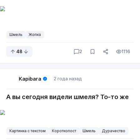
детишки не такие славные ребята, скоро мы к
ним перейдем, там есть один нюанс.
Шмель
Жопка
48
2
1116
Kapibara
2 года назад
Это тоже моих рук дело
А вы сегодня видели шмеля? То-то же
А ещё я просто шмелей на цветах люблю
фотографировать. 😊
Картинка с текстом
Короткопост
Шмель
Дурачество