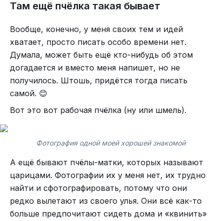
Там ещё пчёлка такая бывает
impatiens могут
научиться
ожидать награды
после заданного интервала в 6 или 36 секунд.
Вообще, конечно, у меня своих тем и идей
Кроме того, шмели
отслеживают
скорость, с
хватает, просто писать особо времени нет.
которой нектар возобновляется в тех или иных
Думала, может быть ещё кто-нибудь об этом
цветах. Брачные крики самцов могут
догадается и вместо меня напишет, но не
Главный вывод: шмели способны передавать
потребовать от
получилось. Штошь, придётся тогда писать
друг другу положительное состояние за секунды
самок
сверчков
чувствительности к их
самой.
😊
обычного визуального контакта. Это значит, что
временным характеристикам — длительности и
их социальная жизнь и внутренние состояния
периодичности. Однако медоносные пчелы
не
Вот это вот рабочая пчёлка (ну или шмель).
сложнее, чем считалось.
продемонстрировали
способности различать
временные интервалы разной длительности.
Авторы исследования также отмечают, что если
Фотография одной моей хорошей знакомой
«оптимизм» способен распространяться, то,
В новом исследовании команда ученых из
А ещё бывают пчёлы-матки, которых называют
возможно, стресс и негатив тоже могут
Лондонского университета королевы Марии под
царицами. Фотографии их у меня нет, их трудно
передаваться через группу. Это важно для ухода
руководством Александера Дэвидсона
найти и сфотографировать, потому что они
за пчелами в хозяйствах: атмосфера в улье
(Alexander Davidson) сосредоточила свое
редко вылетают из своего улья. Они всё как-то
может играть такую же роль, как питание и
внимание на земляных шмелях (Bombus
больше предпочитают сидеть дома и «квинить»
здоровье.
terrestris). Они хотели узнать, могут ли эти