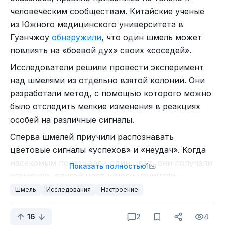
перенимая полезные привычки. Иными словами
человеческим сообществам. Китайские ученые
— насекомыши с мозгом всего в пару миллионов
из Южного медицинского университета в
клеток умеют передавать информацию из
Гуанчжоу
обнаружили
, что один шмель может
поколения в поколение, формируя устойчивую
повлиять на «боевой дух» своих «соседей».
культурную традицию. А ведь мы раньше
считали — что передача знаний — это удел
Исследователи решили провести эксперимент
людей!
над шмелями из отдельно взятой колонии. Они
разработали метод, с помощью которого можно
было отследить мелкие изменения в реакциях
особей на различные сигналы.
Сперва шмелей приучили распознавать
цветовые сигналы «успехов» и «неудач». Когда
насекомым показывали один цвет, они получали
Показать полностью
1
угощение, другой цвет шмели начинали
ассоциировать с отсутствием сладкой награды.
Шмель
Исследования
Настроение
После
обучения
исследователи провели
Далее команда ученых стала демонстрировать
ключевой эксперимент. Одному шмелю дали
16
2
4
шмелям сигналы с другими, промежуточными