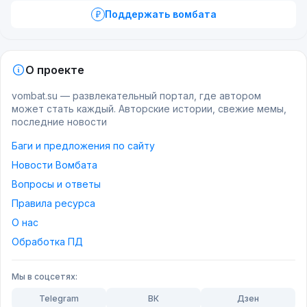
Поддержать вомбата
Как появляются пушистики
О проекте
Весной, когда появляются первые цветы,
vombat.su — развлекательный портал, где автором
появляются и наши пушистые друзья. Они
может стать каждый. Авторские истории, свежие мемы,
начинают активно питаться и спариваться,
последние новости
после чего самка откладывает яйца рядом с
Баги и предложения по сайту
подземными гнёздами одиночных пчёл, ос,
Новости Вомбата
шмелей. Эти насекомые роют туннели в земле,
Вопросы и ответы
чтобы откладывать собственные яйца. Когда
Правила ресурса
самка находит вход в гнездо, она зависает над
О нас
ним и быстро откладывает яйца в направлении
Обработка ПД
отверстия. Сама она не заходит внутрь гнезда.
Яйца крошечные и покрыты пылью или песком,
Мы в соцсетях:
что помогает им сливаться с окружающей
средой. Самка способна отложить несколько
Telegram
ВК
Дзен