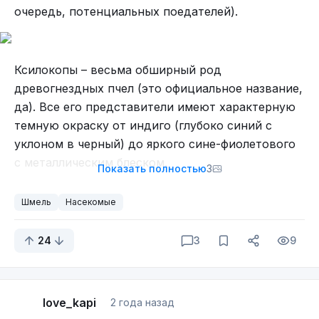
человека.
очередь, потенциальных поедателей).
Интересный факт: они могут быть довольно
территориальными. Самцы могут патрулировать
Ксилокопы – весьма обширный род
определенные участки, отгоняя других самцов и
древогнездных пчел (это официальное название,
привлекая самок.
да). Все его представители имеют характерную
темную окраску от индиго (глубоко синий с
уклоном в черный) до яркого сине-фиолетового
с металлическим блеском.
Показать полностью
3
Шмель
Насекомые
Собирающиеся в рой пчёлы, чтобы лететь искать дальше
24
3
9
Я, правда, не сразу сообразила, что это было
роение и подходящий «улей» им сразу не
предложила. А когда наконец поняла, что это
love_kapi
2 года назад
было, уже поздно было. Они в одно мгновение