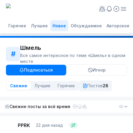
Горячее
Лучшее
Новое
Обсуждаемое
Авторское
Шмель
#
Всё самое интересное по теме «
Шмель
» в одном
месте
Подписаться
Игнор
Свежие
Лучшие
Горячие
Постов
28
Свежие посты
за всё время
18+
PPRK
22 дня назад