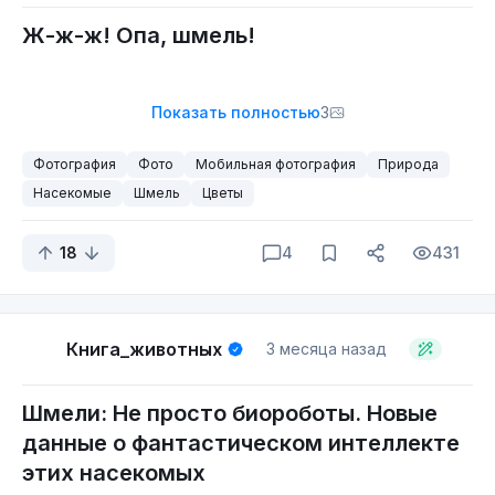
Ж-ж-ж! Опа, шмель!
Показать полностью
3
Фотография
Фото
Мобильная фотография
Природа
Насекомые
Шмель
Цветы
18
4
431
Книга_животных
3 месяца назад
Шмели: Не просто биороботы. Новые
данные о фантастическом интеллекте
этих насекомых