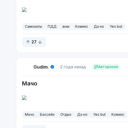
Самокаты
ПДД
знак
Комикс
Да но
Yes but
27
Gudim.
2 года назад
Авторское
Мачо
Мачо
Бассейн
Отдых
Да но
Yes but
Комикс