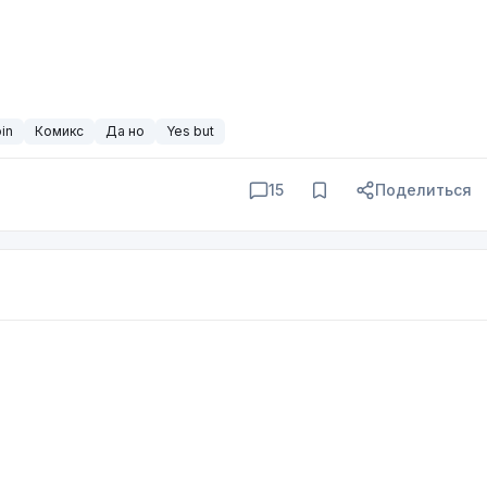
in
Комикс
Да но
Yes but
15
Поделиться