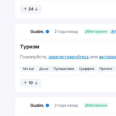
24
Gudim.
2 года назад
Авторское
Туризм
Пожалуйста,
зарегистрируйтесь
или
авториз
Yes but
Да но
Путешествия
Граффити
Протест
10
Gudim.
2 года назад
Авторское