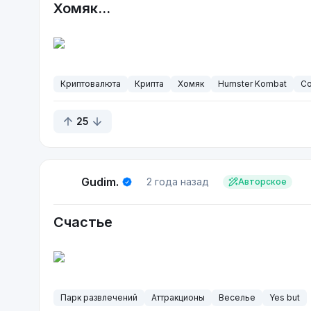
Хомяк...
Криптовалюта
Крипта
Хомяк
Humster Kombat
Co
25
Gudim.
2 года назад
Авторское
Счастье
Парк развлечений
Аттракционы
Веселье
Yes but