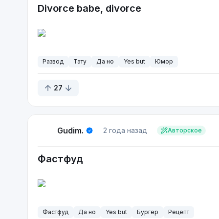
Divorce babe, divorce
Развод
Тату
Да но
Yes but
Юмор
27
Gudim.
2 года назад
Авторское
Фастфуд
Фастфуд
Да но
Yes but
Бургер
Рецепт