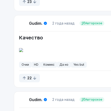
23
Gudim.
2 года назад
Авторское
Качество
Очки
HD
Комикс
Да но
Yes but
22
Gudim.
2 года назад
Авторское