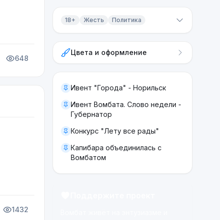
18+
Жесть
Политика
Контент 18+
Цвета и оформление
Жесть
648
Политика
Ивент "Города" - Норильск
Ивент Вомбата. Слово недели -
Губернатор
Конкурс "Лету все рады"
Капибара объединилась с
Вомбатом
Поддержите проект
1432
Вомбат живёт на энтузиазме и