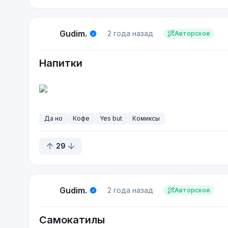
Gudim.
2 года назад
Авторское
Напитки
Да но
Кофе
Yes but
Комиксы
29
Gudim.
2 года назад
Авторское
Самокатилы