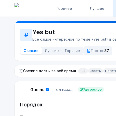
Горячее
Лучшее
Yes but
#
Всё самое интересное по теме «
Yes but
» в 
Свежие
Лучшие
Горячие
Постов
37
Свежие посты
за всё время
18+
Жесть
Полит
Gudim.
год назад
Авторское
Порядок