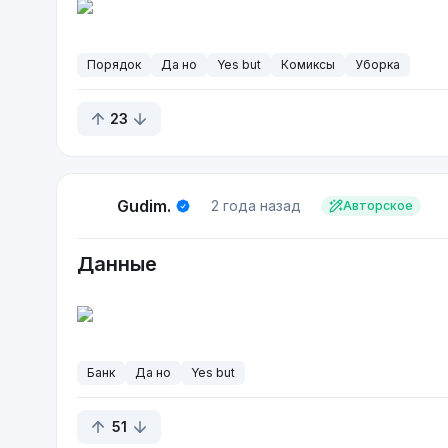
Порядок
Да но
Yes but
Комиксы
Уборка
23
Gudim.
2 года назад
Авторское
Данные
Банк
Да но
Yes but
51